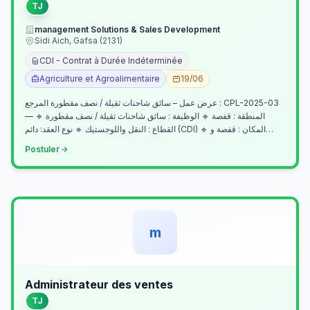
TJ
management Solutions & Sales Development
Sidi Aich, Gafsa (2131)
CDI - Contrat à Durée Indéterminée
Agriculture et Agroalimentaire
19/06
عرض عمل – سائق شاحنات ثقيلة / نصف مقطورة المرجع : CPL-2025-03
— المنطقة : قفصة 🔹 الوظيفة : سائق شاحنات ثقيلة / نصف مقطورة 🔹
القطاع : النقل واللوجستيك 🔹 نوع العقد: دائم (CDI) 🔹 المكان : قفصة و…
Postuler
m
Administrateur des ventes
TJ