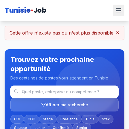
Tunisie
Job
×
Cette offre n'existe pas ou n'est plus disponible.
Trouvez votre prochaine
opportunité
Des centaines de postes vous attendent en Tunisie
Affiner ma recherche
CDI
CDD
Stage
Freelance
Tunis
Sfax
Sousse
Junior
Confirmé
Senior