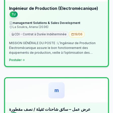
Ingénieur de Production (Électromécanique)
TJ
management Solutions & Sales Development
La Soukra, Ariana (2036)
CDI - Contrat à Durée Indéterminée
19/06
MISSION GÉNÉRALE DU POSTE : L’Ingénieur de Production
Électromécanique assure le bon fonctionnement des
équipements de production, veille à l’optimisation des
processus industriels et garantit la co…
Postuler
m
عرض عمل – سائق شاحنات ثقيلة / نصف مقطورة