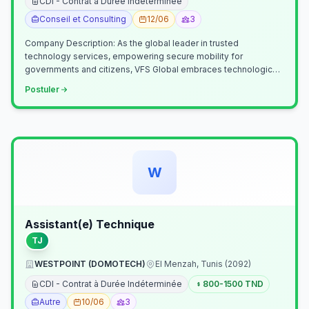
CDI - Contrat à Durée Indéterminée
Conseil et Consulting
12/06
3
Company Description: As the global leader in trusted
technology services, empowering secure mobility for
governments and citizens, VFS Global embraces technological
innovation including Generative…
Postuler
W
Assistant(e) Technique
TJ
WESTPOINT (DOMOTECH)
El Menzah, Tunis (2092)
CDI - Contrat à Durée Indéterminée
800-1500 TND
Autre
10/06
3