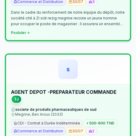
Commerce et Distribution
30/07
3
Dans le cadre du renforcement de notre équipe du dépôt, notre
société cité à ZI sidi rezig megrine recrute un jeune homme
pour occuper le poste de magasinier . Il assurera un ensemble
de tâches cour…
Postuler
s
AGENT DEPOT -PREPARATEUR COMMANDE
TJ
societe de produits pharmaceutiques de sud
Megrine, Ben Arous (2033)
CDI - Contrat à Durée Indéterminée
500-600 TND
Commerce et Distribution
30/07
2