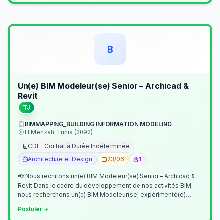
B
Un(e) BIM Modeleur(se) Senior – Archicad &
Revit
TJ
BIMMAPPING_BUILDING INFORMATION MODELING
El Menzah, Tunis (2092)
CDI - Contrat à Durée Indéterminée
Architecture et Design
23/06
1
📢 Nous recrutons un(e) BIM Modeleur(se) Senior – Archicad &
Revit Dans le cadre du développement de nos activités BIM,
nous recherchons un(e) BIM Modeleur(se) expérimenté(e)
maîtrisant Archicad et…
Postuler