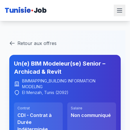
Tunisie
Job
Retour aux offres
Un(e) BIM Modeleur(se) Senior –
Archicad & Revit
BIMMAPPING_BUILDING INFORMATION
MODELING
El Menzah, Tunis (2092)
Contrat
Salaire
CDI - Contrat à
Non communiqué
Durée
Indéterminée