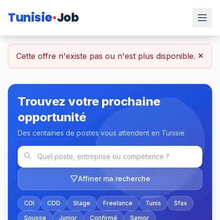
Tunisie
Job
×
Cette offre n'existe pas ou n'est plus disponible.
Trouvez votre prochaine
opportunité
Des centaines de postes vous attendent en Tunisie
Affiner ma recherche
CDI
CDD
Stage
Freelance
Tunis
Sfax
Sousse
Junior
Confirmé
Senior