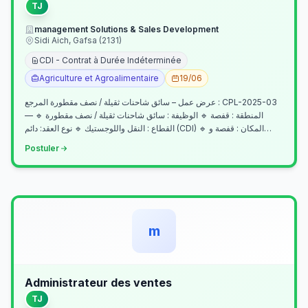
TJ
management Solutions & Sales Development
Sidi Aich, Gafsa (2131)
CDI - Contrat à Durée Indéterminée
Agriculture et Agroalimentaire
19/06
عرض عمل – سائق شاحنات ثقيلة / نصف مقطورة المرجع : CPL-2025-03
— المنطقة : قفصة 🔹 الوظيفة : سائق شاحنات ثقيلة / نصف مقطورة 🔹
القطاع : النقل واللوجستيك 🔹 نوع العقد: دائم (CDI) 🔹 المكان : قفصة و…
Postuler
m
Administrateur des ventes
TJ