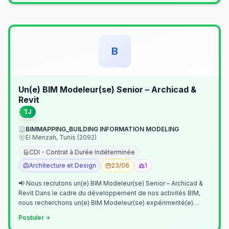
B
Un(e) BIM Modeleur(se) Senior – Archicad &
Revit
TJ
BIMMAPPING_BUILDING INFORMATION MODELING
El Menzah, Tunis (2092)
CDI - Contrat à Durée Indéterminée
Architecture et Design
23/06
1
📢 Nous recrutons un(e) BIM Modeleur(se) Senior – Archicad &
Revit Dans le cadre du développement de nos activités BIM,
nous recherchons un(e) BIM Modeleur(se) expérimenté(e)
maîtrisant Archicad et…
Postuler