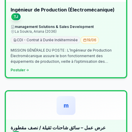
Ingénieur de Production (Électromécanique)
TJ
management Solutions & Sales Development
La Soukra, Ariana (2036)
CDI - Contrat à Durée Indéterminée
19/06
MISSION GÉNÉRALE DU POSTE : L’Ingénieur de Production
Électromécanique assure le bon fonctionnement des
équipements de production, veille à l’optimisation des
processus industriels et garantit la co…
Postuler
m
عرض عمل – سائق شاحنات ثقيلة / نصف مقطورة