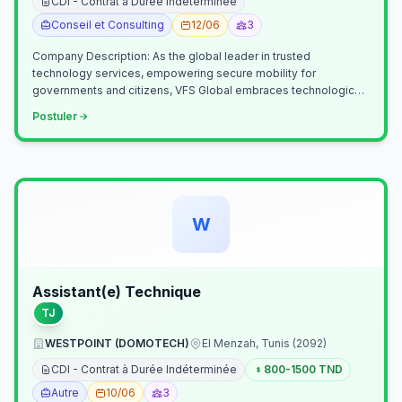
CDI - Contrat à Durée Indéterminée
Conseil et Consulting
12/06
3
Company Description: As the global leader in trusted
technology services, empowering secure mobility for
governments and citizens, VFS Global embraces technological
innovation including Generative…
Postuler
W
Assistant(e) Technique
TJ
WESTPOINT (DOMOTECH)
El Menzah, Tunis (2092)
CDI - Contrat à Durée Indéterminée
800-1500 TND
Autre
10/06
3