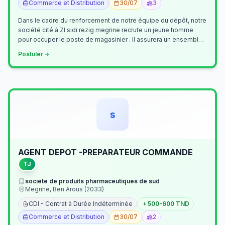
Commerce et Distribution
30/07
3
Dans le cadre du renforcement de notre équipe du dépôt, notre
société cité à ZI sidi rezig megrine recrute un jeune homme
pour occuper le poste de magasinier . Il assurera un ensemble
de tâches cour…
Postuler
s
AGENT DEPOT -PREPARATEUR COMMANDE
TJ
societe de produits pharmaceutiques de sud
Megrine, Ben Arous (2033)
CDI - Contrat à Durée Indéterminée
500-600 TND
Commerce et Distribution
30/07
2