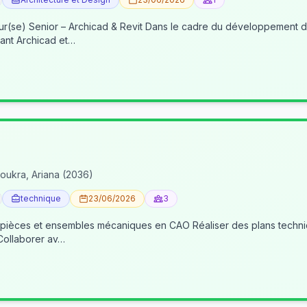
re du développement de nos activités BIM, nous recherchons un(e) BIM
ant Archicad et…
oukra, Ariana (2036)
technique
23/06/2026
3
 pièces et ensembles mécaniques en CAO Réaliser des plans techniqu
 Collaborer av…