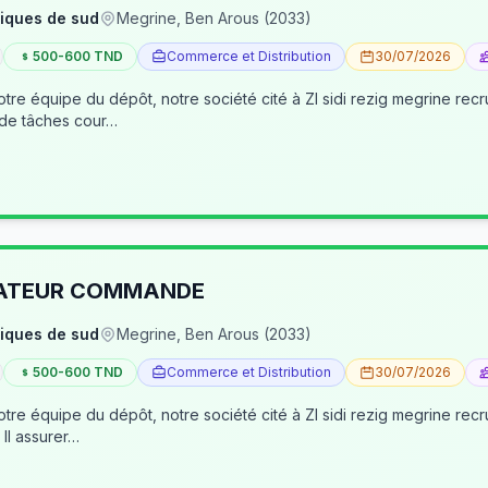
iques de sud
Megrine, Ben Arous (2033)
500-600 TND
Commerce et Distribution
30/07/2026
tre équipe du dépôt, notre société cité à ZI sidi rezig megrine re
 de tâches cour…
RATEUR COMMANDE
iques de sud
Megrine, Ben Arous (2033)
500-600 TND
Commerce et Distribution
30/07/2026
pôt, notre société cité à ZI sidi rezig megrine recrute des jeunes pour occuper le poste d’age
dépôt/préparateur des commandes . Il assurer…