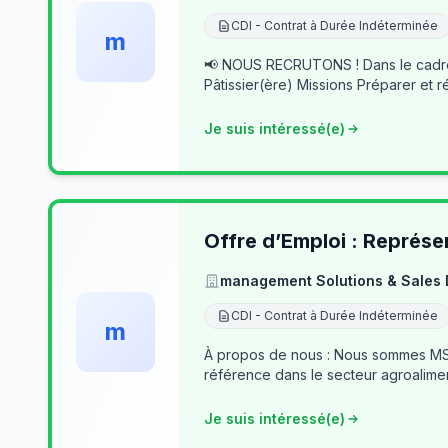
CDI - Contrat à Durée Indéterminée
m
📢 NOUS RECRUTONS ! Dans le cadre du développement de notre activité, nous recherchons des professionnels passionnés pour rejoindre notre équipe. 👨‍🍳
Pâtissier(ère) Missions Préparer et r
Je suis intéressé(e)
Offre d’Emploi : Représe
management Solutions & Sales
CDI - Contrat à Durée Indéterminée
m
À propos de nous : Nous sommes MSSD
référence dans le secteur agroalime
Je suis intéressé(e)