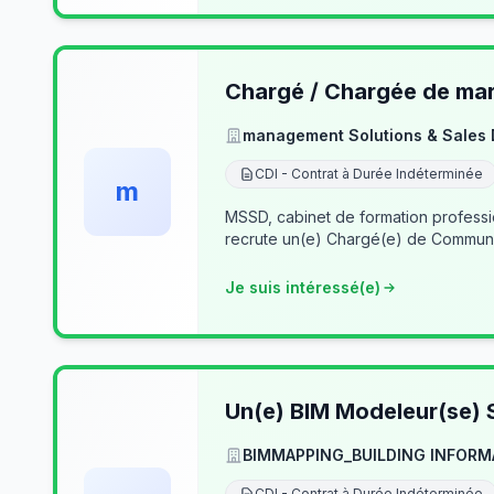
Chargé / Chargée de mark
management Solutions & Sales
CDI - Contrat à Durée Indéterminée
m
MSSD, cabinet de formation profess
recrute un(e) Chargé(e) de Communi
Je suis intéressé(e)
Un(e) BIM Modeleur(se) S
BIMMAPPING_BUILDING INFORM
CDI - Contrat à Durée Indéterminée