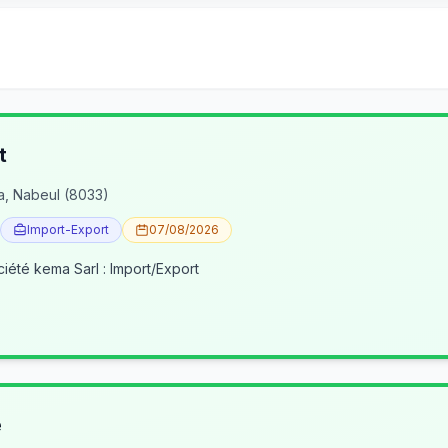
t
a, Nabeul (8033)
Import-Export
07/08/2026
ciété kema Sarl : Import/Export
e