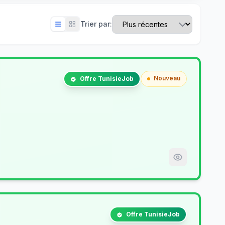
Trier par:
Nouveau
Offre TunisieJob
Offre TunisieJob