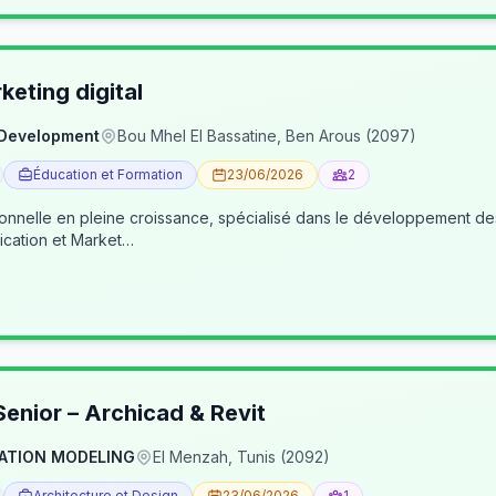
eting digital
 Development
Bou Mhel El Bassatine, Ben Arous (2097)
Éducation et Formation
23/06/2026
2
ionnelle en pleine croissance, spécialisé dans le développement 
cation et Market…
enior – Archicad & Revit
ATION MODELING
El Menzah, Tunis (2092)
Architecture et Design
23/06/2026
1