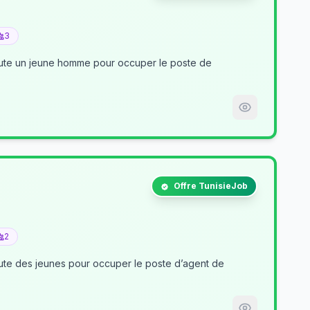
3
crute un jeune homme pour occuper le poste de
Offre TunisieJob
2
nt de