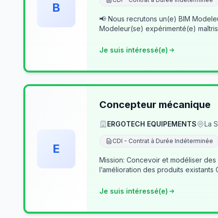
B
📢 Nous recrutons un(e) BIM Modeleur(se) Senior – Archicad & Revit Dans le cad
Modeleur(se) expérimenté(e) maîtris
Je suis intéressé(e)
Concepteur mécanique
ERGOTECH EQUIPEMENTS
La S
CDI - Contrat à Durée Indéterminée
E
Mission: Concevoir et modéliser des
l’amélioration des produits existants
Je suis intéressé(e)