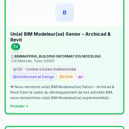
B
Un(e) BIM Modeleur(se) Senior – Archicad &
Revit
TJ
BIMMAPPING_BUILDING INFORMATION MODELING
El Menzah, Tunis (2092)
CDI - Contrat à Durée Indéterminée
Architecture et Design
23/06
1
📢 Nous recrutons un(e) BIM Modeleur(se) Senior – Archicad &
Revit Dans le cadre du développement de nos activités BIM,
nous recherchons un(e) BIM Modeleur(se) expérimenté(e)
maîtrisant Archicad et…
Postuler