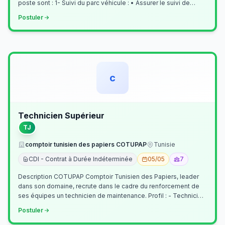
poste sont : 1- Suivi du parc véhicule : • Assurer le suivi de
l’activi…
Postuler
c
Technicien Supérieur
TJ
comptoir tunisien des papiers COTUPAP
Tunisie
CDI - Contrat à Durée Indéterminée
05/05
7
Description COTUPAP Comptoir Tunisien des Papiers, leader
dans son domaine, recrute dans le cadre du renforcement de
ses équipes un technicien de maintenance. Profil : - Technicien
Supérieur (…
Postuler