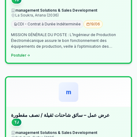
management Solutions & Sales Development
La Soukra, Ariana (2036)
CDI - Contrat à Durée Indéterminée
19/06
MISSION GÉNÉRALE DU POSTE : L’Ingénieur de Production
Électromécanique assure le bon fonctionnement des
équipements de production, veille à l’optimisation des
processus industriels et garantit la co…
Postuler
m
عرض عمل – سائق شاحنات ثقيلة / نصف مقطورة
TJ
management Solutions & Sales Development