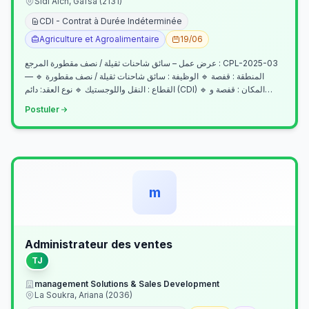
Sidi Aich, Gafsa (2131)
CDI - Contrat à Durée Indéterminée
Agriculture et Agroalimentaire
19/06
عرض عمل – سائق شاحنات ثقيلة / نصف مقطورة المرجع : CPL-2025-03
— المنطقة : قفصة 🔹 الوظيفة : سائق شاحنات ثقيلة / نصف مقطورة 🔹
القطاع : النقل واللوجستيك 🔹 نوع العقد: دائم (CDI) 🔹 المكان : قفصة و…
Postuler
m
Administrateur des ventes
TJ
management Solutions & Sales Development
La Soukra, Ariana (2036)