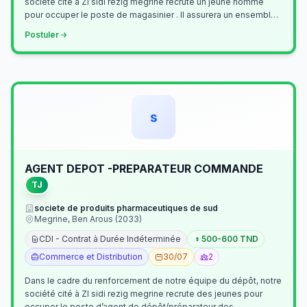
société cité à ZI sidi rezig megrine recrute un jeune homme
pour occuper le poste de magasinier . Il assurera un ensemble
de tâches cour…
Postuler
s
AGENT DEPOT -PREPARATEUR COMMANDE
TJ
societe de produits pharmaceutiques de sud
Megrine, Ben Arous (2033)
CDI - Contrat à Durée Indéterminée
500-600 TND
Commerce et Distribution
30/07
2
Dans le cadre du renforcement de notre équipe du dépôt, notre
société cité à ZI sidi rezig megrine recrute des jeunes pour
occuper le poste d’agent de dépôt/préparateur des