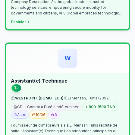
Company Description: As the global leader in trusted
technology services, empowering secure mobility for
governments and citizens, VFS Global embraces technological
innovation including Generative…
Postuler
W
Assistant(e) Technique
TJ
WESTPOINT (DOMOTECH)
El Menzah, Tunis (2092)
CDI - Contrat à Durée Indéterminée
800-1500 TND
Autre
10/06
3
Fournisseur de climatiseurs sis à El Menzah Tunis recrute de
suite : Assistant(e) Technique Les attributions principales du