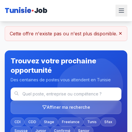
Tunisie
Job
×
Cette offre n'existe pas ou n'est plus disponible.
Trouvez votre prochaine
opportunité
Des centaines de postes vous attendent en Tunisie
Affiner ma recherche
CDI
CDD
Stage
Freelance
Tunis
Sfax
Sousse
Junior
Confirmé
Senior