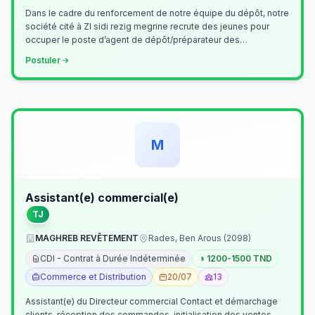
Dans le cadre du renforcement de notre équipe du dépôt, notre
société cité à ZI sidi rezig megrine recrute des jeunes pour
occuper le poste d’agent de dépôt/préparateur des
commandes . Il assurer…
Postuler
M
Assistant(e) commercial(e)
TJ
MAGHREB REVÊTEMENT
Rades, Ben Arous (2098)
CDI - Contrat à Durée Indéterminée
1200-1500 TND
Commerce et Distribution
20/07
13
Assistant(e) du Directeur commercial Contact et démarchage
clients, réception des commandes, initialisation des ventes,