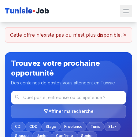
Tunisie
Job
×
Cette offre n'existe pas ou n'est plus disponible.
Trouvez votre prochaine
opportunité
Des centaines de postes vous attendent en Tunisie
Affiner ma recherche
CDI
CDD
Stage
Freelance
Tunis
Sfax
Sousse
Junior
Confirmé
Senior