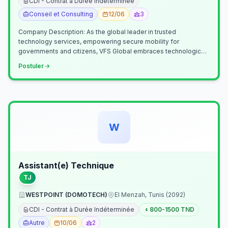
CDI - Contrat à Durée Indéterminée
Conseil et Consulting
12/06
3
Company Description: As the global leader in trusted
technology services, empowering secure mobility for
governments and citizens, VFS Global embraces technological
innovation including Generative…
Postuler
W
Assistant(e) Technique
TJ
WESTPOINT (DOMOTECH)
El Menzah, Tunis (2092)
CDI - Contrat à Durée Indéterminée
800-1500 TND
Autre
10/06
2