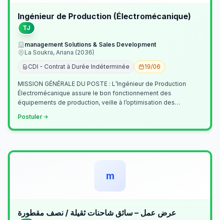
Ingénieur de Production (Électromécanique)
TJ
management Solutions & Sales Development
La Soukra, Ariana (2036)
CDI - Contrat à Durée Indéterminée
19/06
MISSION GÉNÉRALE DU POSTE : L’Ingénieur de Production
Électromécanique assure le bon fonctionnement des
équipements de production, veille à l’optimisation des
processus industriels et garantit la co…
Postuler
m
عرض عمل – سائق شاحنات ثقيلة / نصف مقطورة