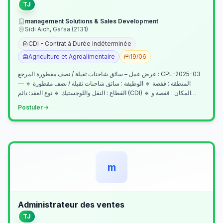
TJ
management Solutions & Sales Development
Sidi Aich, Gafsa (2131)
CDI - Contrat à Durée Indéterminée
Agriculture et Agroalimentaire
19/06
عرض عمل – سائق شاحنات ثقيلة / نصف مقطورة المرجع : CPL-2025-03
— المنطقة : قفصة 🔹 الوظيفة : سائق شاحنات ثقيلة / نصف مقطورة 🔹
القطاع : النقل واللوجستيك 🔹 نوع العقد: دائم (CDI) 🔹 المكان : قفصة و…
Postuler
m
Administrateur des ventes
TJ