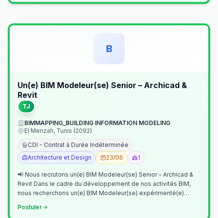
B
Un(e) BIM Modeleur(se) Senior – Archicad &
Revit
TJ
BIMMAPPING_BUILDING INFORMATION MODELING
El Menzah, Tunis (2092)
CDI - Contrat à Durée Indéterminée
Architecture et Design
23/06
1
📢 Nous recrutons un(e) BIM Modeleur(se) Senior – Archicad &
Revit Dans le cadre du développement de nos activités BIM,
nous recherchons un(e) BIM Modeleur(se) expérimenté(e)
maîtrisant Archicad et…
Postuler