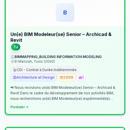
B
Un(e) BIM Modeleur(se) Senior – Archicad &
Revit
TJ
BIMMAPPING_BUILDING INFORMATION MODELING
El Menzah, Tunis (2092)
CDI - Contrat à Durée Indéterminée
Architecture et Design
23/06
1
📢 Nous recrutons un(e) BIM Modeleur(se) Senior – Archicad &
Revit Dans le cadre du développement de nos activités BIM,
nous recherchons un(e) BIM Modeleur(se) expérimenté(e)
maîtrisant Archicad et…
Postuler