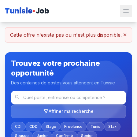
Tunisie
Job
×
Cette offre n'existe pas ou n'est plus disponible.
Trouvez votre prochaine
opportunité
Des centaines de postes vous attendent en Tunisie
Affiner ma recherche
CDI
CDD
Stage
Freelance
Tunis
Sfax
Sousse
Junior
Confirmé
Senior