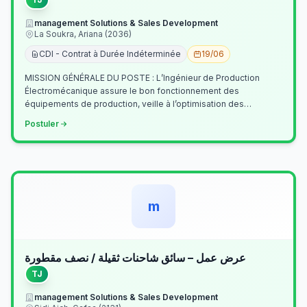
management Solutions & Sales Development
La Soukra, Ariana (2036)
CDI - Contrat à Durée Indéterminée
19/06
MISSION GÉNÉRALE DU POSTE : L’Ingénieur de Production
Électromécanique assure le bon fonctionnement des
équipements de production, veille à l’optimisation des
processus industriels et garantit la co…
Postuler
m
عرض عمل – سائق شاحنات ثقيلة / نصف مقطورة
TJ
management Solutions & Sales Development