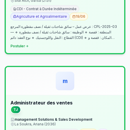
Sidi Aich, Gafsa (2131)
CDI - Contrat à Durée Indéterminée
Agriculture et Agroalimentaire
19/06
عرض عمل – سائق شاحنات ثقيلة / نصف مقطورة المرجع : CPL-2025-03
— المنطقة : قفصة 🔹 الوظيفة : سائق شاحنات ثقيلة / نصف مقطورة 🔹
القطاع : النقل واللوجستيك 🔹 نوع العقد: دائم (CDI) 🔹 المكان : قفصة و…
Postuler
m
Administrateur des ventes
TJ
management Solutions & Sales Development
La Soukra, Ariana (2036)