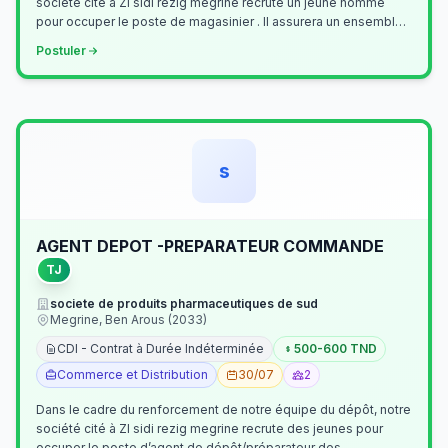
société cité à ZI sidi rezig megrine recrute un jeune homme
pour occuper le poste de magasinier . Il assurera un ensemble
de tâches cour…
Postuler
s
AGENT DEPOT -PREPARATEUR COMMANDE
TJ
societe de produits pharmaceutiques de sud
Megrine, Ben Arous (2033)
CDI - Contrat à Durée Indéterminée
500-600 TND
Commerce et Distribution
30/07
2
Dans le cadre du renforcement de notre équipe du dépôt, notre
société cité à ZI sidi rezig megrine recrute des jeunes pour
occuper le poste d’agent de dépôt/préparateur des