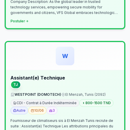
Company Description: As the global leader in trusted
technology services, empowering secure mobility for
governments and citizens, VFS Global embraces technological
innovation including Generative…
Postuler
W
Assistant(e) Technique
TJ
WESTPOINT (DOMOTECH)
El Menzah, Tunis (2092)
CDI - Contrat à Durée Indéterminée
800-1500 TND
Autre
10/06
3
Fournisseur de climatiseurs sis à El Menzah Tunis recrute de
suite : Assistant(e) Technique Les attributions principales du