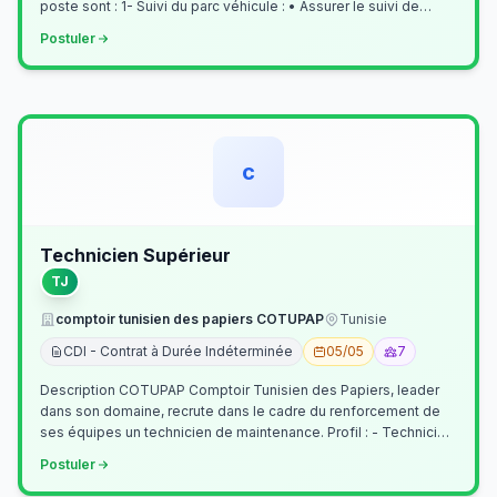
poste sont : 1- Suivi du parc véhicule : • Assurer le suivi de
l’activi…
Postuler
c
Technicien Supérieur
TJ
comptoir tunisien des papiers COTUPAP
Tunisie
CDI - Contrat à Durée Indéterminée
05/05
7
Description COTUPAP Comptoir Tunisien des Papiers, leader
dans son domaine, recrute dans le cadre du renforcement de
ses équipes un technicien de maintenance. Profil : - Technicien
Supérieur (…
Postuler