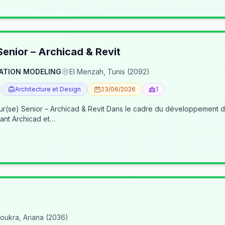
enior – Archicad & Revit
ATION MODELING
El Menzah, Tunis (2092)
Architecture et Design
23/06/2026
1
re du développement de nos activités BIM, nous recherchons un(e) BIM
ant Archicad et…
oukra, Ariana (2036)