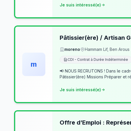
Je suis intéressé(e)
Pâtissier(ère) / Artisan G
moreno
Hammam Lif, Ben Arous
CDI - Contrat à Durée Indéterminée
m
📢 NOUS RECRUTONS ! Dans le cadre du développement de notre activité, nous recherchons des professionnels passionnés pour rejoindre notre équipe. 👨‍🍳
Pâtissier(ère) Missions Préparer et r
Je suis intéressé(e)
Offre d’Emploi : Représe