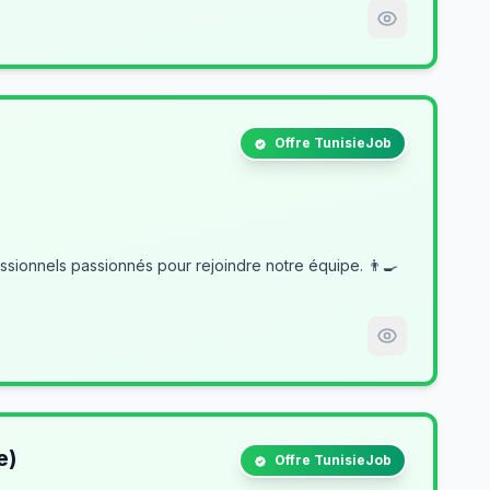
Offre TunisieJob
e)
Offre TunisieJob