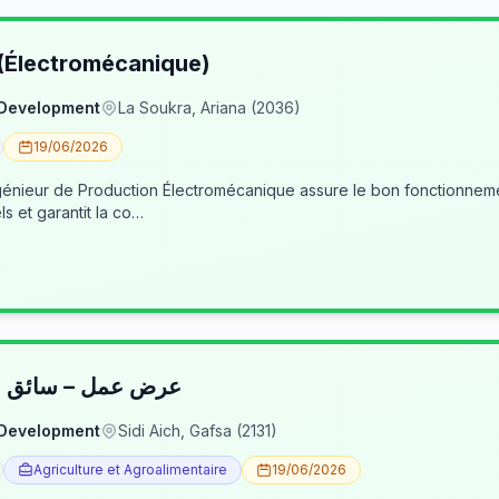
 (Électromécanique)
 Development
La Soukra, Ariana (2036)
19/06/2026
nieur de Production Électromécanique assure le bon fonctionneme
ls et garantit la co…
عرض عمل – سائق شا
 Development
Sidi Aich, Gafsa (2131)
Agriculture et Agroalimentaire
19/06/2026