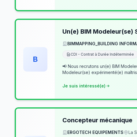
Un(e) BIM Modeleur(se) S
BIMMAPPING_BUILDING INFORM
CDI - Contrat à Durée Indéterminée
B
📢 Nous recrutons un(e) BIM Modeleur(se) Senior – Archicad & Revit Dans le cad
Modeleur(se) expérimenté(e) maîtris
Je suis intéressé(e)
Concepteur mécanique
ERGOTECH EQUIPEMENTS
La S