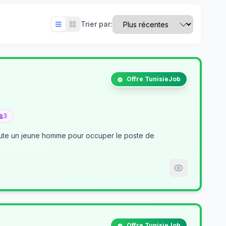
Trier par:
Offre TunisieJob
3
crute un jeune homme pour occuper le poste de
Offre TunisieJob