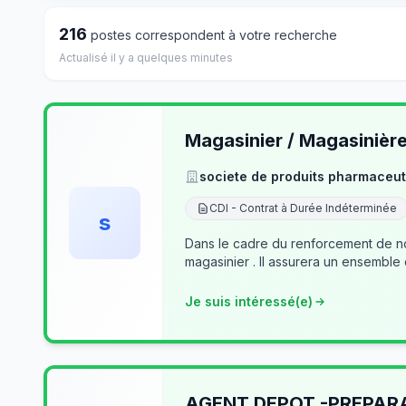
216
postes correspondent à votre recherche
Actualisé il y a quelques minutes
Magasinier / Magasinièr
societe de produits pharmaceut
CDI - Contrat à Durée Indéterminée
s
Dans le cadre du renforcement de no
magasinier . Il assurera un ensemble
Je suis intéressé(e)
AGENT DEPOT -PREPA