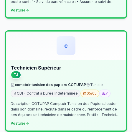
poste sont : 1- Suivi du parc véhicule : • Assurer le suivi de
l’activi…
Postuler
c
Technicien Supérieur
TJ
comptoir tunisien des papiers COTUPAP
Tunisie
CDI - Contrat à Durée Indéterminée
05/05
7
Description COTUPAP Comptoir Tunisien des Papiers, leader
dans son domaine, recrute dans le cadre du renforcement de
ses équipes un technicien de maintenance. Profil : - Technicien
Supérieur (…
Postuler