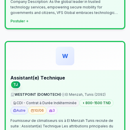
Company Description: As the global leader in trusted
technology services, empowering secure mobility for
governments and citizens, VFS Global embraces technological
innovation including Generative…
Postuler
W
Assistant(e) Technique
TJ
WESTPOINT (DOMOTECH)
El Menzah, Tunis (2092)
CDI - Contrat à Durée Indéterminée
800-1500 TND
Autre
10/06
3
Fournisseur de climatiseurs sis à El Menzah Tunis recrute de
suite : Assistant(e) Technique Les attributions principales du