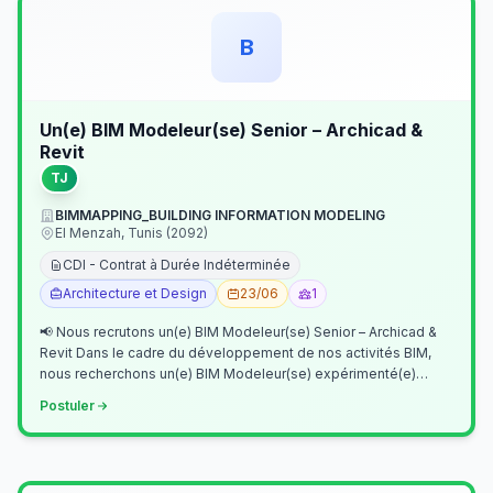
B
Un(e) BIM Modeleur(se) Senior – Archicad &
Revit
TJ
BIMMAPPING_BUILDING INFORMATION MODELING
El Menzah, Tunis (2092)
CDI - Contrat à Durée Indéterminée
Architecture et Design
23/06
1
📢 Nous recrutons un(e) BIM Modeleur(se) Senior – Archicad &
Revit Dans le cadre du développement de nos activités BIM,
nous recherchons un(e) BIM Modeleur(se) expérimenté(e)
maîtrisant Archicad et…
Postuler