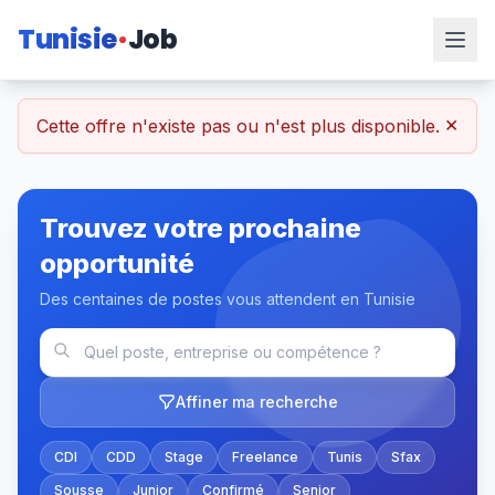
Tunisie
Job
×
Cette offre n'existe pas ou n'est plus disponible.
Trouvez votre prochaine
opportunité
Des centaines de postes vous attendent en Tunisie
Affiner ma recherche
CDI
CDD
Stage
Freelance
Tunis
Sfax
Sousse
Junior
Confirmé
Senior