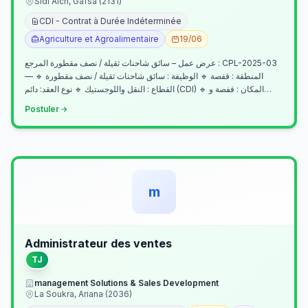
Sidi Aich, Gafsa (2131)
CDI - Contrat à Durée Indéterminée
Agriculture et Agroalimentaire
19/06
عرض عمل – سائق شاحنات ثقيلة / نصف مقطورة المرجع : CPL-2025-03
— المنطقة : قفصة 🔹 الوظيفة : سائق شاحنات ثقيلة / نصف مقطورة 🔹
القطاع : النقل واللوجستيك 🔹 نوع العقد: دائم (CDI) 🔹 المكان : قفصة و…
Postuler
m
Administrateur des ventes
TJ
management Solutions & Sales Development
La Soukra, Ariana (2036)