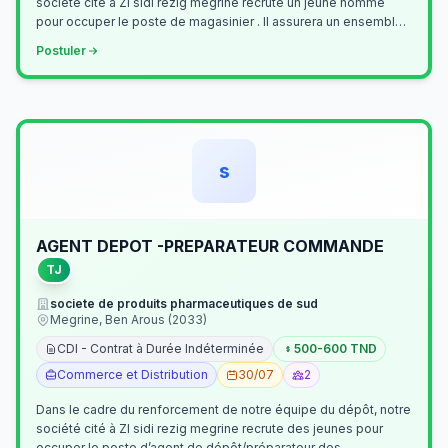
société cité à ZI sidi rezig megrine recrute un jeune homme
pour occuper le poste de magasinier . Il assurera un ensemble
de tâches cour…
Postuler
s
AGENT DEPOT -PREPARATEUR COMMANDE
TJ
societe de produits pharmaceutiques de sud
Megrine, Ben Arous (2033)
CDI - Contrat à Durée Indéterminée
500-600 TND
Commerce et Distribution
30/07
2
Dans le cadre du renforcement de notre équipe du dépôt, notre
société cité à ZI sidi rezig megrine recrute des jeunes pour
occuper le poste d’agent de dépôt/préparateur des