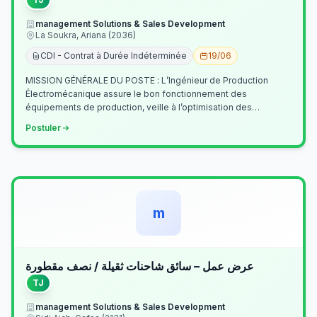
management Solutions & Sales Development
La Soukra, Ariana (2036)
CDI - Contrat à Durée Indéterminée
19/06
MISSION GÉNÉRALE DU POSTE : L’Ingénieur de Production
Électromécanique assure le bon fonctionnement des
équipements de production, veille à l’optimisation des
processus industriels et garantit la co…
Postuler
m
عرض عمل – سائق شاحنات ثقيلة / نصف مقطورة
TJ
management Solutions & Sales Development