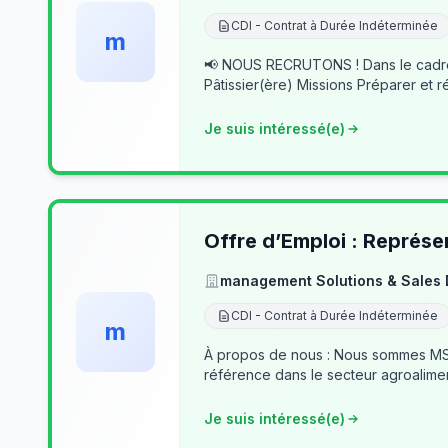
CDI - Contrat à Durée Indéterminée
m
📢 NOUS RECRUTONS ! Dans le cadre du développement de notre activité, nous recherchons des professionnels passionnés pour rejoindre notre équipe. 👨‍🍳
Pâtissier(ère) Missions Préparer et r
Je suis intéressé(e)
Offre d’Emploi : Représe
management Solutions & Sales
CDI - Contrat à Durée Indéterminée
m
À propos de nous : Nous sommes MSSD
référence dans le secteur agroalime
Je suis intéressé(e)