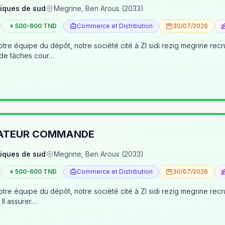
iques de sud
Megrine, Ben Arous (2033)
500-600 TND
Commerce et Distribution
30/07/2026
tre équipe du dépôt, notre société cité à ZI sidi rezig megrine re
 de tâches cour…
RATEUR COMMANDE
iques de sud
Megrine, Ben Arous (2033)
500-600 TND
Commerce et Distribution
30/07/2026
pôt, notre société cité à ZI sidi rezig megrine recrute des jeunes pour occuper le poste d’age
dépôt/préparateur des commandes . Il assurer…