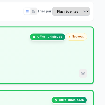
Trier par:
Nouveau
Offre TunisieJob
Offre TunisieJob