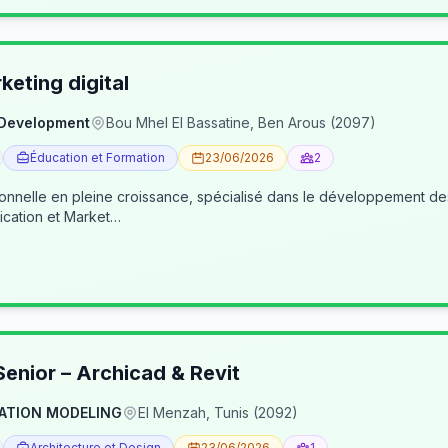
eting digital
 Development
Bou Mhel El Bassatine, Ben Arous (2097)
Éducation et Formation
23/06/2026
2
ionnelle en pleine croissance, spécialisé dans le développement 
cation et Market…
enior – Archicad & Revit
ATION MODELING
El Menzah, Tunis (2092)
Architecture et Design
23/06/2026
1