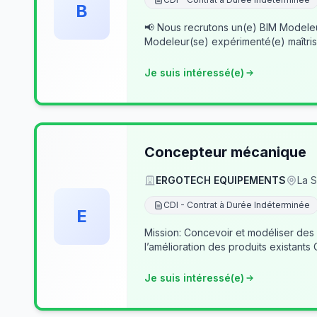
B
📢 Nous recrutons un(e) BIM Modeleur(se) Senior – Archicad & Revit Dans le cad
Modeleur(se) expérimenté(e) maîtris
Je suis intéressé(e)
Concepteur mécanique
ERGOTECH EQUIPEMENTS
La S
CDI - Contrat à Durée Indéterminée
E
Mission: Concevoir et modéliser des
l’amélioration des produits existants
Je suis intéressé(e)