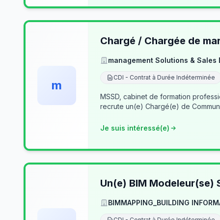
Chargé / Chargée de mark
management Solutions & Sales
CDI - Contrat à Durée Indéterminée
m
MSSD, cabinet de formation profess
recrute un(e) Chargé(e) de Communi
Je suis intéressé(e)
Un(e) BIM Modeleur(se) S
BIMMAPPING_BUILDING INFORM
CDI - Contrat à Durée Indéterminée