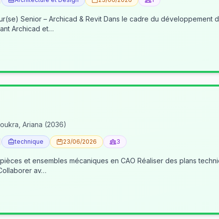
re du développement de nos activités BIM, nous recherchons un(e) BIM
ant Archicad et…
oukra, Ariana (2036)
technique
23/06/2026
3
 pièces et ensembles mécaniques en CAO Réaliser des plans techniqu
 Collaborer av…