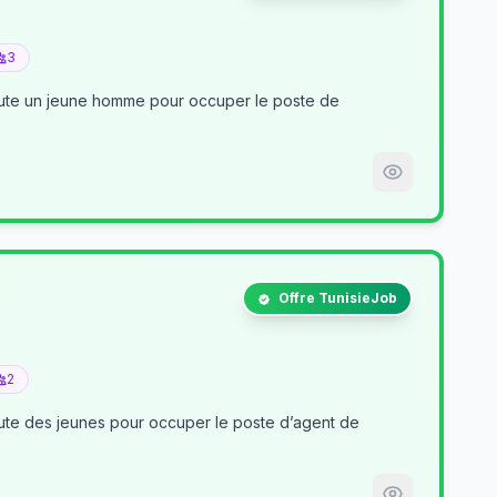
3
crute un jeune homme pour occuper le poste de
Offre TunisieJob
2
nt de