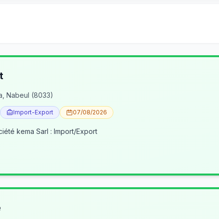
t
a, Nabeul (8033)
Import-Export
07/08/2026
ciété kema Sarl : Import/Export
e