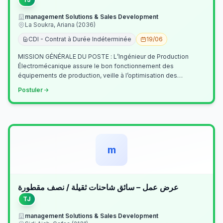
management Solutions & Sales Development
La Soukra, Ariana (2036)
CDI - Contrat à Durée Indéterminée
19/06
MISSION GÉNÉRALE DU POSTE : L’Ingénieur de Production
Électromécanique assure le bon fonctionnement des
équipements de production, veille à l’optimisation des
processus industriels et garantit la co…
Postuler
m
عرض عمل – سائق شاحنات ثقيلة / نصف مقطورة
TJ
management Solutions & Sales Development