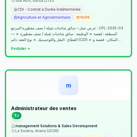
Sidi Aich, Gafsa (2131)
CDI - Contrat à Durée Indéterminée
Agriculture et Agroalimentaire
19/06
عرض عمل – سائق شاحنات ثقيلة / نصف مقطورة المرجع : CPL-2025-03
— المنطقة : قفصة 🔹 الوظيفة : سائق شاحنات ثقيلة / نصف مقطورة 🔹
القطاع : النقل واللوجستيك 🔹 نوع العقد: دائم (CDI) 🔹 المكان : قفصة و…
Postuler
m
Administrateur des ventes
TJ
management Solutions & Sales Development
La Soukra, Ariana (2036)