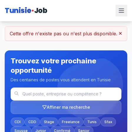
Tunisie
Job
×
Cette offre n'existe pas ou n'est plus disponible.
Trouvez votre prochaine
opportunité
Des centaines de postes vous attendent en Tunisie
Affiner ma recherche
CDI
CDD
Stage
Freelance
Tunis
Sfax
Sousse
Junior
Confirmé
Senior