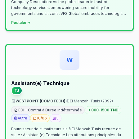
Company Description: As the global leader in trusted
technology services, empowering secure mobility for
governments and citizens, VFS Global embraces technological
innovation including Generative…
Postuler
W
Assistant(e) Technique
TJ
WESTPOINT (DOMOTECH)
El Menzah, Tunis (2092)
CDI - Contrat à Durée Indéterminée
800-1500 TND
Autre
10/06
3
Fournisseur de climatiseurs sis à El Menzah Tunis recrute de
suite : Assistant(e) Technique Les attributions principales du