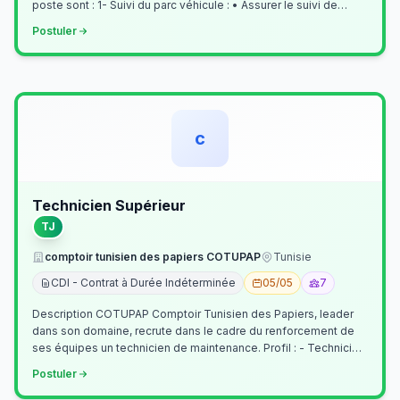
poste sont : 1- Suivi du parc véhicule : • Assurer le suivi de
l’activi…
Postuler
c
Technicien Supérieur
TJ
comptoir tunisien des papiers COTUPAP
Tunisie
CDI - Contrat à Durée Indéterminée
05/05
7
Description COTUPAP Comptoir Tunisien des Papiers, leader
dans son domaine, recrute dans le cadre du renforcement de
ses équipes un technicien de maintenance. Profil : - Technicien
Supérieur (…
Postuler