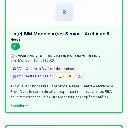
B
Un(e) BIM Modeleur(se) Senior – Archicad &
Revit
TJ
BIMMAPPING_BUILDING INFORMATION MODELING
El Menzah, Tunis (2092)
CDI - Contrat à Durée Indéterminée
Architecture et Design
23/06
1
📢 Nous recrutons un(e) BIM Modeleur(se) Senior – Archicad &
Revit Dans le cadre du développement de nos activités BIM,
nous recherchons un(e) BIM Modeleur(se) expérimenté(e)
maîtrisant Archicad et…
Postuler