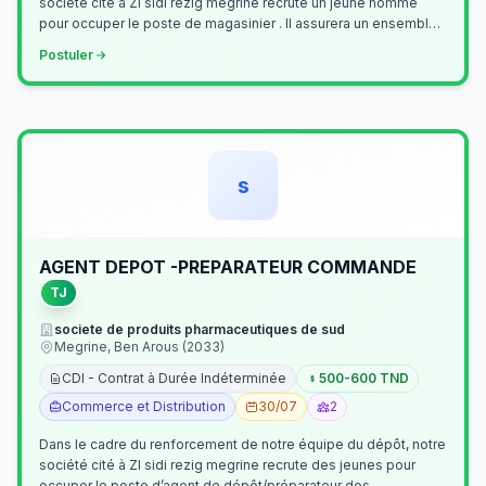
société cité à ZI sidi rezig megrine recrute un jeune homme
pour occuper le poste de magasinier . Il assurera un ensemble
de tâches cour…
Postuler
s
AGENT DEPOT -PREPARATEUR COMMANDE
TJ
societe de produits pharmaceutiques de sud
Megrine, Ben Arous (2033)
CDI - Contrat à Durée Indéterminée
500-600 TND
Commerce et Distribution
30/07
2
Dans le cadre du renforcement de notre équipe du dépôt, notre
société cité à ZI sidi rezig megrine recrute des jeunes pour
occuper le poste d’agent de dépôt/préparateur des