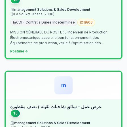
management Solutions & Sales Development
La Soukra, Ariana (2036)
CDI - Contrat à Durée Indéterminée
19/06
MISSION GÉNÉRALE DU POSTE : L’Ingénieur de Production
Électromécanique assure le bon fonctionnement des
équipements de production, veille à l’optimisation des
processus industriels et garantit la co…
Postuler
m
عرض عمل – سائق شاحنات ثقيلة / نصف مقطورة
TJ
management Solutions & Sales Development