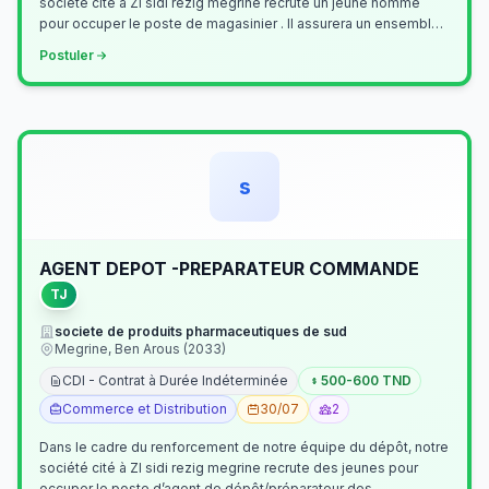
société cité à ZI sidi rezig megrine recrute un jeune homme
pour occuper le poste de magasinier . Il assurera un ensemble
de tâches cour…
Postuler
s
AGENT DEPOT -PREPARATEUR COMMANDE
TJ
societe de produits pharmaceutiques de sud
Megrine, Ben Arous (2033)
CDI - Contrat à Durée Indéterminée
500-600 TND
Commerce et Distribution
30/07
2
Dans le cadre du renforcement de notre équipe du dépôt, notre
société cité à ZI sidi rezig megrine recrute des jeunes pour
occuper le poste d’agent de dépôt/préparateur des