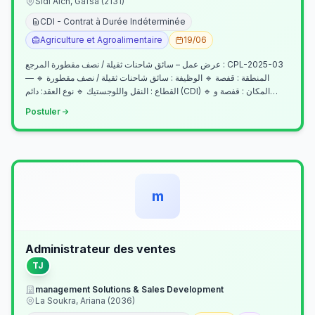
Sidi Aich, Gafsa (2131)
CDI - Contrat à Durée Indéterminée
Agriculture et Agroalimentaire
19/06
عرض عمل – سائق شاحنات ثقيلة / نصف مقطورة المرجع : CPL-2025-03
— المنطقة : قفصة 🔹 الوظيفة : سائق شاحنات ثقيلة / نصف مقطورة 🔹
القطاع : النقل واللوجستيك 🔹 نوع العقد: دائم (CDI) 🔹 المكان : قفصة و…
Postuler
m
Administrateur des ventes
TJ
management Solutions & Sales Development
La Soukra, Ariana (2036)