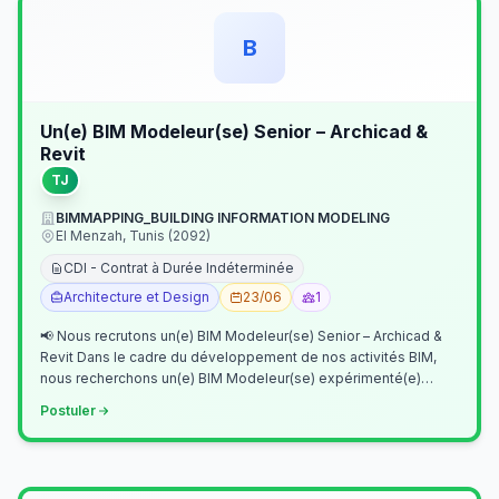
B
Un(e) BIM Modeleur(se) Senior – Archicad &
Revit
TJ
BIMMAPPING_BUILDING INFORMATION MODELING
El Menzah, Tunis (2092)
CDI - Contrat à Durée Indéterminée
Architecture et Design
23/06
1
📢 Nous recrutons un(e) BIM Modeleur(se) Senior – Archicad &
Revit Dans le cadre du développement de nos activités BIM,
nous recherchons un(e) BIM Modeleur(se) expérimenté(e)
maîtrisant Archicad et…
Postuler