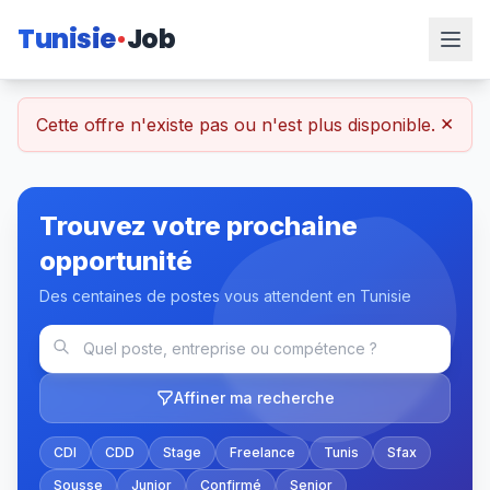
Tunisie
Job
×
Cette offre n'existe pas ou n'est plus disponible.
Trouvez votre prochaine
opportunité
Des centaines de postes vous attendent en Tunisie
Affiner ma recherche
CDI
CDD
Stage
Freelance
Tunis
Sfax
Sousse
Junior
Confirmé
Senior