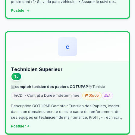
poste sont : 1- Suivi du parc véhicule : • Assurer le suivi de
l’activi…
Postuler
c
Technicien Supérieur
TJ
comptoir tunisien des papiers COTUPAP
Tunisie
CDI - Contrat à Durée Indéterminée
05/05
7
Description COTUPAP Comptoir Tunisien des Papiers, leader
dans son domaine, recrute dans le cadre du renforcement de
ses équipes un technicien de maintenance. Profil : - Technicien
Supérieur (…
Postuler