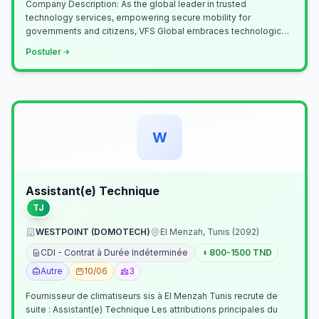
Company Description: As the global leader in trusted
technology services, empowering secure mobility for
governments and citizens, VFS Global embraces technological
innovation including Generative…
Postuler
W
Assistant(e) Technique
TJ
WESTPOINT (DOMOTECH)
El Menzah, Tunis (2092)
CDI - Contrat à Durée Indéterminée
800-1500 TND
Autre
10/06
3
Fournisseur de climatiseurs sis à El Menzah Tunis recrute de
suite : Assistant(e) Technique Les attributions principales du