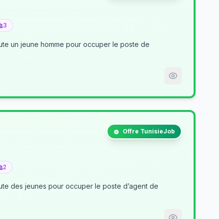
3
crute un jeune homme pour occuper le poste de
Offre TunisieJob
2
nt de