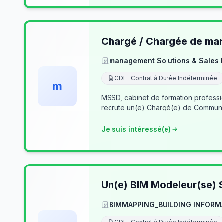
Chargé / Chargée de mark
management Solutions & Sales
CDI - Contrat à Durée Indéterminée
m
MSSD, cabinet de formation profess
recrute un(e) Chargé(e) de Communi
Je suis intéressé(e)
Un(e) BIM Modeleur(se) S
BIMMAPPING_BUILDING INFORM
CDI - Contrat à Durée Indéterminée