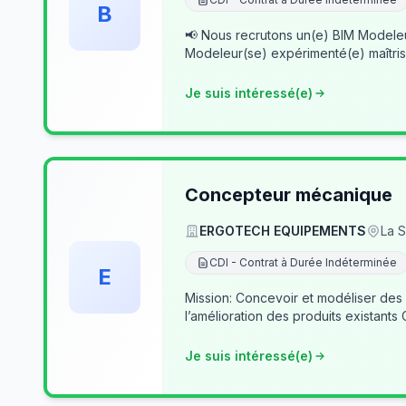
B
📢 Nous recrutons un(e) BIM Modeleur(se) Senior – Archicad & Revit Dans le cad
Modeleur(se) expérimenté(e) maîtris
Je suis intéressé(e)
Concepteur mécanique
ERGOTECH EQUIPEMENTS
La S
CDI - Contrat à Durée Indéterminée
E
Mission: Concevoir et modéliser des
l’amélioration des produits existants
Je suis intéressé(e)