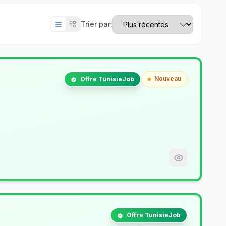
Trier par:
Nouveau
Offre TunisieJob
Offre TunisieJob