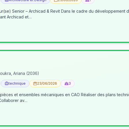
re du développement de nos activités BIM, nous recherchons un(e) BIM
ant Archicad et…
oukra, Ariana (2036)
technique
23/06/2026
3
 pièces et ensembles mécaniques en CAO Réaliser des plans techniqu
 Collaborer av…