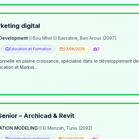
eting digital
 Development
Bou Mhel El Bassatine, Ben Arous (2097)
Éducation et Formation
23/06/2026
2
ionnelle en pleine croissance, spécialisé dans le développement 
cation et Market…
enior – Archicad & Revit
ATION MODELING
El Menzah, Tunis (2092)
Architecture et Design
23/06/2026
1