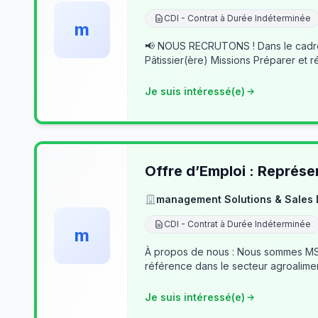
CDI - Contrat à Durée Indéterminée
m
📢 NOUS RECRUTONS ! Dans le cadre du développement de notre activité, nous recherchons des professionnels passionnés pour rejoindre notre équipe. 👨‍🍳
Pâtissier(ère) Missions Préparer et r
Je suis intéressé(e)
Offre d’Emploi : Représe
management Solutions & Sales
CDI - Contrat à Durée Indéterminée
m
À propos de nous : Nous sommes MSSD
référence dans le secteur agroalime
Je suis intéressé(e)