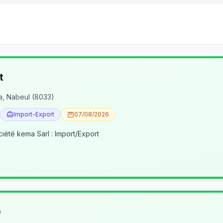
t
a, Nabeul (8033)
Import-Export
07/08/2026
ciété kema Sarl : Import/Export
e