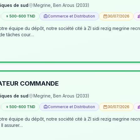
iques de sud
Megrine, Ben Arous (2033)
500-600 TND
Commerce et Distribution
30/07/2026
tre équipe du dépôt, notre société cité à ZI sidi rezig megrine re
 de tâches cour…
RATEUR COMMANDE
iques de sud
Megrine, Ben Arous (2033)
500-600 TND
Commerce et Distribution
30/07/2026
pôt, notre société cité à ZI sidi rezig megrine recrute des jeunes pour occuper le poste d’age
dépôt/préparateur des commandes . Il assurer…