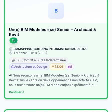
B
Un(e) BIM Modeleur(se) Senior – Archicad &
Revit
TJ
BIMMAPPING_BUILDING INFORMATION MODELING
El Menzah, Tunis (2092)
CDI - Contrat à Durée Indéterminée
Architecture et Design
23/06
1
📢 Nous recrutons un(e) BIM Modeleur(se) Senior – Archicad &
Revit Dans le cadre du développement de nos activités BIM,
nous recherchons un(e) BIM Modeleur(se) expérimenté(e)
maîtrisant Archicad et…
Postuler