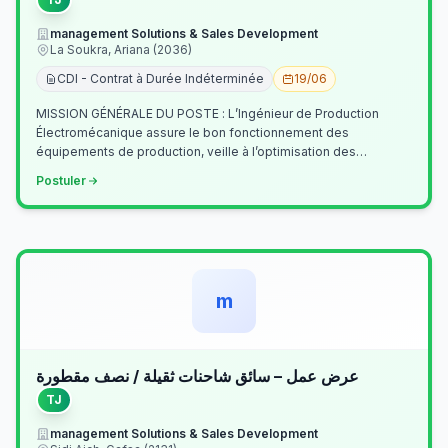
management Solutions & Sales Development
La Soukra, Ariana (2036)
CDI - Contrat à Durée Indéterminée
19/06
MISSION GÉNÉRALE DU POSTE : L’Ingénieur de Production
Électromécanique assure le bon fonctionnement des
équipements de production, veille à l’optimisation des
processus industriels et garantit la co…
Postuler
m
عرض عمل – سائق شاحنات ثقيلة / نصف مقطورة
TJ
management Solutions & Sales Development