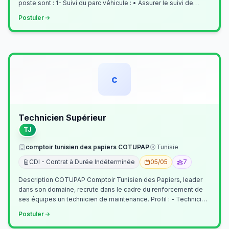
poste sont : 1- Suivi du parc véhicule : • Assurer le suivi de
l’activi…
Postuler
c
Technicien Supérieur
TJ
comptoir tunisien des papiers COTUPAP
Tunisie
CDI - Contrat à Durée Indéterminée
05/05
7
Description COTUPAP Comptoir Tunisien des Papiers, leader
dans son domaine, recrute dans le cadre du renforcement de
ses équipes un technicien de maintenance. Profil : - Technicien
Supérieur (…
Postuler