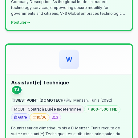
Company Description: As the global leader in trusted
technology services, empowering secure mobility for
governments and citizens, VFS Global embraces technological
innovation including Generative…
Postuler
W
Assistant(e) Technique
TJ
WESTPOINT (DOMOTECH)
El Menzah, Tunis (2092)
CDI - Contrat à Durée Indéterminée
800-1500 TND
Autre
10/06
3
Fournisseur de climatiseurs sis à El Menzah Tunis recrute de
suite : Assistant(e) Technique Les attributions principales du