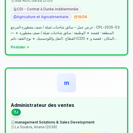
Sidi Aich, Gafsa (2131)
CDI - Contrat à Durée Indéterminée
Agriculture et Agroalimentaire
19/06
عرض عمل – سائق شاحنات ثقيلة / نصف مقطورة المرجع : CPL-2025-03
— المنطقة : قفصة 🔹 الوظيفة : سائق شاحنات ثقيلة / نصف مقطورة 🔹
القطاع : النقل واللوجستيك 🔹 نوع العقد: دائم (CDI) 🔹 المكان : قفصة و…
Postuler
m
Administrateur des ventes
TJ
management Solutions & Sales Development
La Soukra, Ariana (2036)