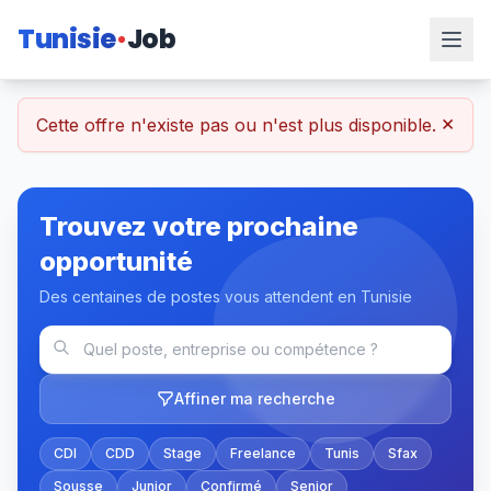
Tunisie
Job
×
Cette offre n'existe pas ou n'est plus disponible.
Trouvez votre prochaine
opportunité
Des centaines de postes vous attendent en Tunisie
Affiner ma recherche
CDI
CDD
Stage
Freelance
Tunis
Sfax
Sousse
Junior
Confirmé
Senior