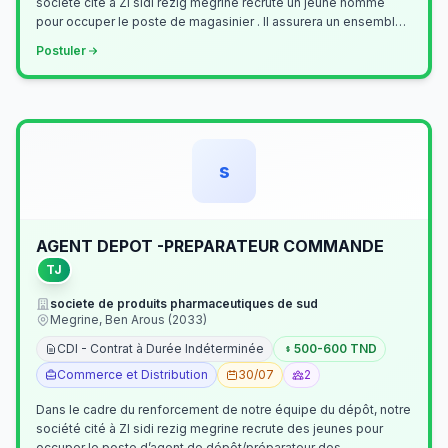
société cité à ZI sidi rezig megrine recrute un jeune homme
pour occuper le poste de magasinier . Il assurera un ensemble
de tâches cour…
Postuler
s
AGENT DEPOT -PREPARATEUR COMMANDE
TJ
societe de produits pharmaceutiques de sud
Megrine, Ben Arous (2033)
CDI - Contrat à Durée Indéterminée
500-600 TND
Commerce et Distribution
30/07
2
Dans le cadre du renforcement de notre équipe du dépôt, notre
société cité à ZI sidi rezig megrine recrute des jeunes pour
occuper le poste d’agent de dépôt/préparateur des