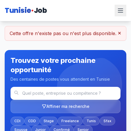
Tunisie
Job
×
Cette offre n'existe pas ou n'est plus disponible.
Trouvez votre prochaine
opportunité
Des centaines de postes vous attendent en Tunisie
Affiner ma recherche
CDI
CDD
Stage
Freelance
Tunis
Sfax
Sousse
Junior
Confirmé
Senior