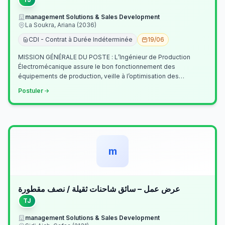
management Solutions & Sales Development
La Soukra, Ariana (2036)
CDI - Contrat à Durée Indéterminée
19/06
MISSION GÉNÉRALE DU POSTE : L’Ingénieur de Production
Électromécanique assure le bon fonctionnement des
équipements de production, veille à l’optimisation des
processus industriels et garantit la co…
Postuler
m
عرض عمل – سائق شاحنات ثقيلة / نصف مقطورة
TJ
management Solutions & Sales Development