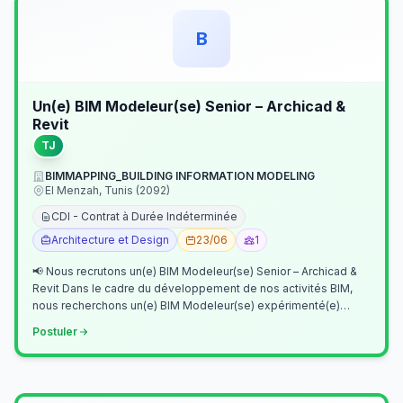
B
Un(e) BIM Modeleur(se) Senior – Archicad &
Revit
TJ
BIMMAPPING_BUILDING INFORMATION MODELING
El Menzah, Tunis (2092)
CDI - Contrat à Durée Indéterminée
Architecture et Design
23/06
1
📢 Nous recrutons un(e) BIM Modeleur(se) Senior – Archicad &
Revit Dans le cadre du développement de nos activités BIM,
nous recherchons un(e) BIM Modeleur(se) expérimenté(e)
maîtrisant Archicad et…
Postuler