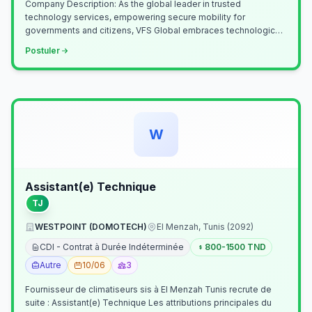
Company Description: As the global leader in trusted
technology services, empowering secure mobility for
governments and citizens, VFS Global embraces technological
innovation including Generative…
Postuler
W
Assistant(e) Technique
TJ
WESTPOINT (DOMOTECH)
El Menzah, Tunis (2092)
CDI - Contrat à Durée Indéterminée
800-1500 TND
Autre
10/06
3
Fournisseur de climatiseurs sis à El Menzah Tunis recrute de
suite : Assistant(e) Technique Les attributions principales du