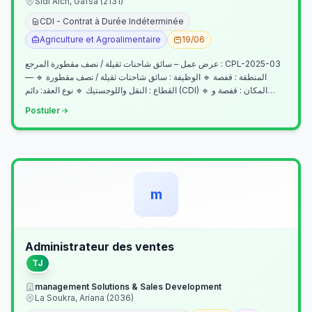
Sidi Aich, Gafsa (2131)
CDI - Contrat à Durée Indéterminée
Agriculture et Agroalimentaire
19/06
عرض عمل – سائق شاحنات ثقيلة / نصف مقطورة المرجع : CPL-2025-03
— المنطقة : قفصة 🔹 الوظيفة : سائق شاحنات ثقيلة / نصف مقطورة 🔹
القطاع : النقل واللوجستيك 🔹 نوع العقد: دائم (CDI) 🔹 المكان : قفصة و…
Postuler
m
Administrateur des ventes
TJ
management Solutions & Sales Development
La Soukra, Ariana (2036)