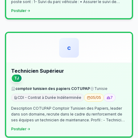
poste sont : 1- Suivi du parc véhicule : • Assurer le suivi de
l’activi…
Postuler
c
Technicien Supérieur
TJ
comptoir tunisien des papiers COTUPAP
Tunisie
CDI - Contrat à Durée Indéterminée
05/05
7
Description COTUPAP Comptoir Tunisien des Papiers, leader
dans son domaine, recrute dans le cadre du renforcement de
ses équipes un technicien de maintenance. Profil : - Technicien
Supérieur (…
Postuler