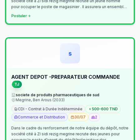
société cité à ZI sidi rezig megrine recrute un jeune homme
pour occuper le poste de magasinier . Il assurera un ensemble
de tâches cour…
Postuler
s
AGENT DEPOT -PREPARATEUR COMMANDE
TJ
societe de produits pharmaceutiques de sud
Megrine, Ben Arous (2033)
CDI - Contrat à Durée Indéterminée
500-600 TND
Commerce et Distribution
30/07
2
Dans le cadre du renforcement de notre équipe du dépôt, notre
société cité à ZI sidi rezig megrine recrute des jeunes pour
occuper le poste d’agent de dépôt/préparateur des