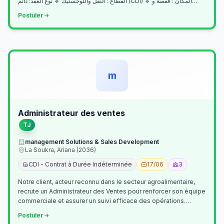
القطاع : النقل واللوجستيك 🔹 نوع العقد: دائم (CDI) 🔹 المكان : قفصة و…
Postuler
m
Administrateur des ventes
TJ
management Solutions & Sales Development
La Soukra, Ariana (2036)
CDI - Contrat à Durée Indéterminée
17/06
3
Notre client, acteur reconnu dans le secteur agroalimentaire,
recrute un Administrateur des Ventes pour renforcer son équipe
commerciale et assurer un suivi efficace des opérations.
Missions princ…
Postuler