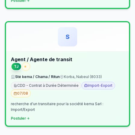
Postuler
S
Agent / Agente de transit
TJ
Sté kema / Chama / Ritun
Korba, Nabeul (8033)
CDD - Contrat à Durée Déterminée
Import-Export
07/08
recherche d'un transitaire pour la société kema Sarl :
Import/Export
Postuler