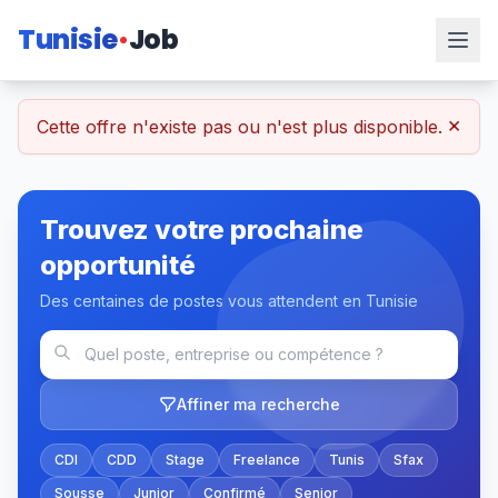
Tunisie
Job
×
Cette offre n'existe pas ou n'est plus disponible.
Trouvez votre prochaine
opportunité
Des centaines de postes vous attendent en Tunisie
Affiner ma recherche
CDI
CDD
Stage
Freelance
Tunis
Sfax
Sousse
Junior
Confirmé
Senior