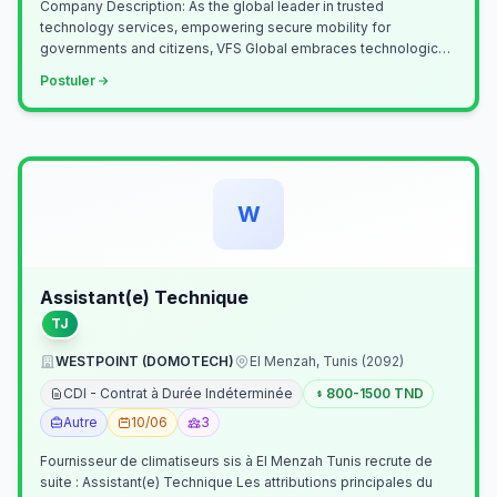
Company Description: As the global leader in trusted
technology services, empowering secure mobility for
governments and citizens, VFS Global embraces technological
innovation including Generative…
Postuler
W
Assistant(e) Technique
TJ
WESTPOINT (DOMOTECH)
El Menzah, Tunis (2092)
CDI - Contrat à Durée Indéterminée
800-1500 TND
Autre
10/06
3
Fournisseur de climatiseurs sis à El Menzah Tunis recrute de
suite : Assistant(e) Technique Les attributions principales du