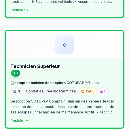
poste sont : 1- Suivi du parc véhicule : • Assurer le suivi de
l’activi…
Postuler
c
Technicien Supérieur
TJ
comptoir tunisien des papiers COTUPAP
Tunisie
CDI - Contrat à Durée Indéterminée
05/05
7
Description COTUPAP Comptoir Tunisien des Papiers, leader
dans son domaine, recrute dans le cadre du renforcement de
ses équipes un technicien de maintenance. Profil : - Technicien
Supérieur (…
Postuler