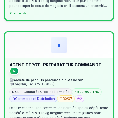
société cité à ZI sidi rezig megrine recrute un jeune homme
pour occuper le poste de magasinier . Il assurera un ensemble
de tâches cour…
Postuler
s
AGENT DEPOT -PREPARATEUR COMMANDE
TJ
societe de produits pharmaceutiques de sud
Megrine, Ben Arous (2033)
CDI - Contrat à Durée Indéterminée
500-600 TND
Commerce et Distribution
30/07
2
Dans le cadre du renforcement de notre équipe du dépôt, notre
société cité à ZI sidi rezig megrine recrute des jeunes pour
occuper le poste d’agent de dépôt/préparateur des