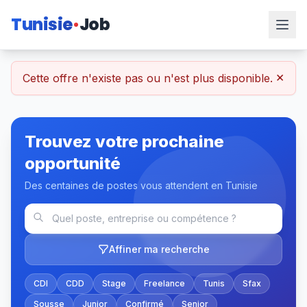
Tunisie
Job
×
Cette offre n'existe pas ou n'est plus disponible.
Trouvez votre prochaine
opportunité
Des centaines de postes vous attendent en Tunisie
Affiner ma recherche
CDI
CDD
Stage
Freelance
Tunis
Sfax
Sousse
Junior
Confirmé
Senior