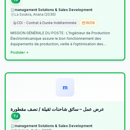
management Solutions & Sales Development
La Soukra, Ariana (2036)
CDI - Contrat à Durée Indéterminée
19/06
MISSION GÉNÉRALE DU POSTE : L’Ingénieur de Production
Électromécanique assure le bon fonctionnement des
équipements de production, veille à l’optimisation des
processus industriels et garantit la co…
Postuler
m
عرض عمل – سائق شاحنات ثقيلة / نصف مقطورة
TJ
management Solutions & Sales Development