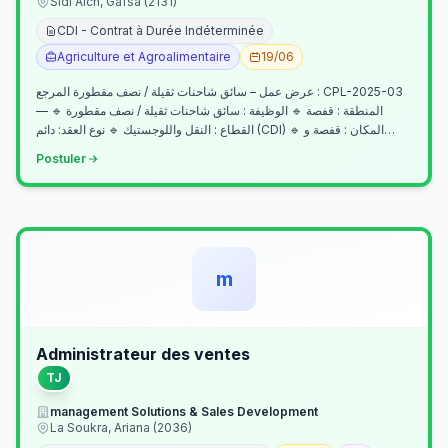
Sidi Aich, Gafsa (2131)
CDI - Contrat à Durée Indéterminée
Agriculture et Agroalimentaire
19/06
عرض عمل – سائق شاحنات ثقيلة / نصف مقطورة المرجع : CPL-2025-03
— المنطقة : قفصة 🔹 الوظيفة : سائق شاحنات ثقيلة / نصف مقطورة 🔹
القطاع : النقل واللوجستيك 🔹 نوع العقد: دائم (CDI) 🔹 المكان : قفصة و…
Postuler
m
Administrateur des ventes
TJ
management Solutions & Sales Development
La Soukra, Ariana (2036)