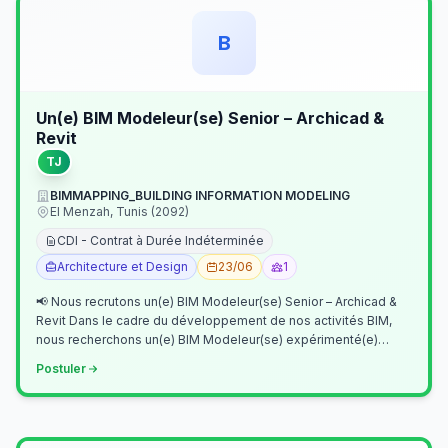
B
Un(e) BIM Modeleur(se) Senior – Archicad &
Revit
TJ
BIMMAPPING_BUILDING INFORMATION MODELING
El Menzah, Tunis (2092)
CDI - Contrat à Durée Indéterminée
Architecture et Design
23/06
1
📢 Nous recrutons un(e) BIM Modeleur(se) Senior – Archicad &
Revit Dans le cadre du développement de nos activités BIM,
nous recherchons un(e) BIM Modeleur(se) expérimenté(e)
maîtrisant Archicad et…
Postuler