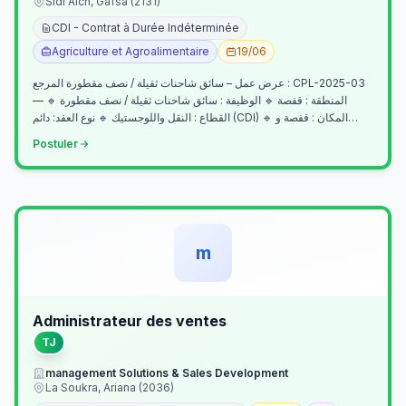
Sidi Aich, Gafsa (2131)
CDI - Contrat à Durée Indéterminée
Agriculture et Agroalimentaire
19/06
عرض عمل – سائق شاحنات ثقيلة / نصف مقطورة المرجع : CPL-2025-03
— المنطقة : قفصة 🔹 الوظيفة : سائق شاحنات ثقيلة / نصف مقطورة 🔹
القطاع : النقل واللوجستيك 🔹 نوع العقد: دائم (CDI) 🔹 المكان : قفصة و…
Postuler
m
Administrateur des ventes
TJ
management Solutions & Sales Development
La Soukra, Ariana (2036)