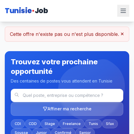
Tunisie
Job
×
Cette offre n'existe pas ou n'est plus disponible.
Trouvez votre prochaine
opportunité
Des centaines de postes vous attendent en Tunisie
Affiner ma recherche
CDI
CDD
Stage
Freelance
Tunis
Sfax
Sousse
Junior
Confirmé
Senior