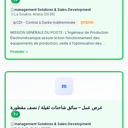
management Solutions & Sales Development
La Soukra, Ariana (2036)
CDI - Contrat à Durée Indéterminée
19/06
MISSION GÉNÉRALE DU POSTE : L’Ingénieur de Production
Électromécanique assure le bon fonctionnement des
équipements de production, veille à l’optimisation des
processus industriels et garantit la co…
Postuler
m
عرض عمل – سائق شاحنات ثقيلة / نصف مقطورة
TJ
management Solutions & Sales Development