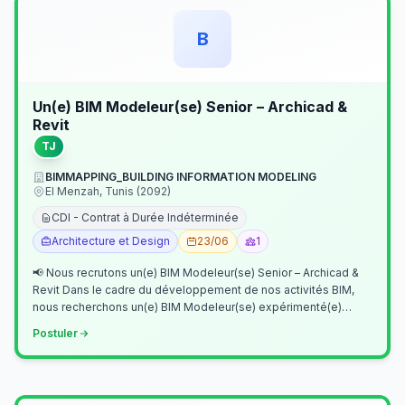
B
Un(e) BIM Modeleur(se) Senior – Archicad &
Revit
TJ
BIMMAPPING_BUILDING INFORMATION MODELING
El Menzah, Tunis (2092)
CDI - Contrat à Durée Indéterminée
Architecture et Design
23/06
1
📢 Nous recrutons un(e) BIM Modeleur(se) Senior – Archicad &
Revit Dans le cadre du développement de nos activités BIM,
nous recherchons un(e) BIM Modeleur(se) expérimenté(e)
maîtrisant Archicad et…
Postuler