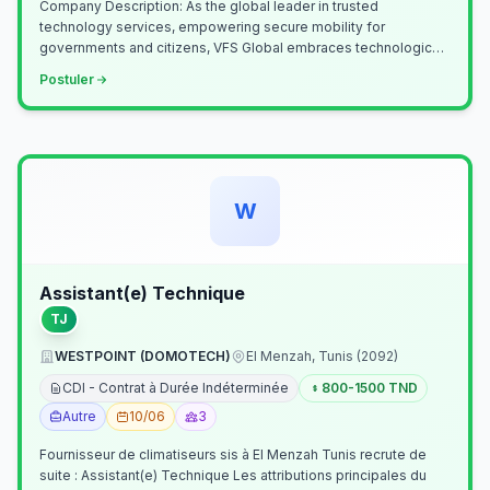
Company Description: As the global leader in trusted
technology services, empowering secure mobility for
governments and citizens, VFS Global embraces technological
innovation including Generative…
Postuler
W
Assistant(e) Technique
TJ
WESTPOINT (DOMOTECH)
El Menzah, Tunis (2092)
CDI - Contrat à Durée Indéterminée
800-1500 TND
Autre
10/06
3
Fournisseur de climatiseurs sis à El Menzah Tunis recrute de
suite : Assistant(e) Technique Les attributions principales du