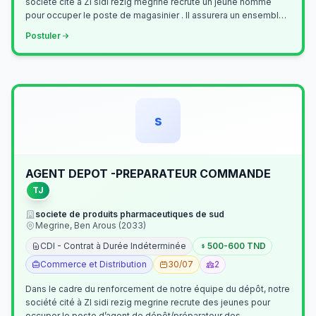
société cité à ZI sidi rezig megrine recrute un jeune homme
pour occuper le poste de magasinier . Il assurera un ensemble
de tâches cour…
Postuler
s
AGENT DEPOT -PREPARATEUR COMMANDE
TJ
societe de produits pharmaceutiques de sud
Megrine, Ben Arous (2033)
CDI - Contrat à Durée Indéterminée
500-600 TND
Commerce et Distribution
30/07
2
Dans le cadre du renforcement de notre équipe du dépôt, notre
société cité à ZI sidi rezig megrine recrute des jeunes pour
occuper le poste d’agent de dépôt/préparateur des