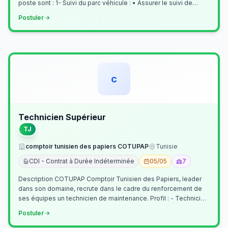
poste sont : 1- Suivi du parc véhicule : • Assurer le suivi de
l’activi…
Postuler
c
Technicien Supérieur
TJ
comptoir tunisien des papiers COTUPAP
Tunisie
CDI - Contrat à Durée Indéterminée
05/05
7
Description COTUPAP Comptoir Tunisien des Papiers, leader
dans son domaine, recrute dans le cadre du renforcement de
ses équipes un technicien de maintenance. Profil : - Technicien
Supérieur (…
Postuler