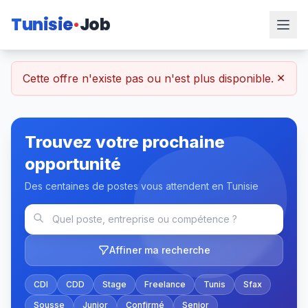
Tunisie
Job
×
Cette offre n'existe pas ou n'est plus disponible.
Trouvez votre prochaine
opportunité
Des centaines de postes vous attendent en Tunisie
Affiner ma recherche
CDI
CDD
Stage
Freelance
Tunis
Sfax
Sousse
Junior
Confirmé
Senior