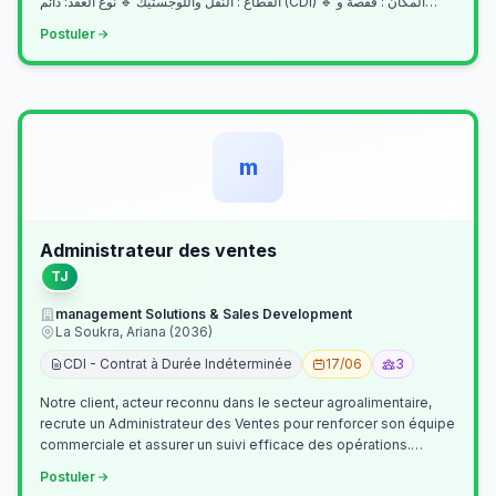
القطاع : النقل واللوجستيك 🔹 نوع العقد: دائم (CDI) 🔹 المكان : قفصة و…
Postuler
m
Administrateur des ventes
TJ
management Solutions & Sales Development
La Soukra, Ariana (2036)
CDI - Contrat à Durée Indéterminée
17/06
3
Notre client, acteur reconnu dans le secteur agroalimentaire,
recrute un Administrateur des Ventes pour renforcer son équipe
commerciale et assurer un suivi efficace des opérations.
Missions princ…
Postuler