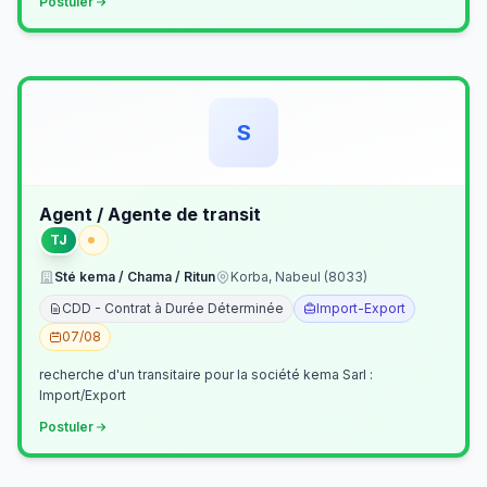
Postuler
S
Agent / Agente de transit
TJ
Sté kema / Chama / Ritun
Korba, Nabeul (8033)
CDD - Contrat à Durée Déterminée
Import-Export
07/08
recherche d'un transitaire pour la société kema Sarl :
Import/Export
Postuler