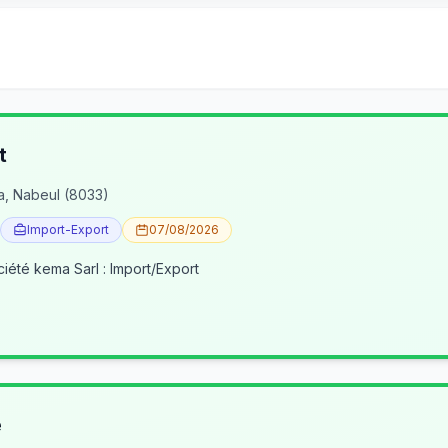
t
a, Nabeul (8033)
Import-Export
07/08/2026
ciété kema Sarl : Import/Export
e