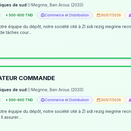
iques de sud
Megrine, Ben Arous (2033)
500-600 TND
Commerce et Distribution
30/07/2026
tre équipe du dépôt, notre société cité à ZI sidi rezig megrine re
 de tâches cour…
RATEUR COMMANDE
iques de sud
Megrine, Ben Arous (2033)
500-600 TND
Commerce et Distribution
30/07/2026
pôt, notre société cité à ZI sidi rezig megrine recrute des jeunes pour occuper le poste d’age
dépôt/préparateur des commandes . Il assurer…