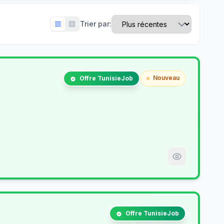
Trier par:
Nouveau
Offre TunisieJob
Offre TunisieJob