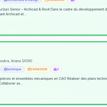
re du développement de nos activités BIM, nous recherchons un(e) BIM
ant Archicad et…
oukra, Ariana (2036)
technique
23/06/2026
3
 pièces et ensembles mécaniques en CAO Réaliser des plans techniqu
 Collaborer av…