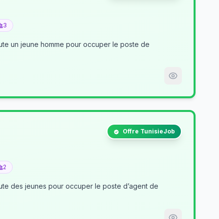
3
crute un jeune homme pour occuper le poste de
Offre TunisieJob
2
nt de