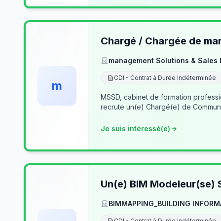
Chargé / Chargée de mark
management Solutions & Sales
CDI - Contrat à Durée Indéterminée
m
MSSD, cabinet de formation profess
recrute un(e) Chargé(e) de Communi
Je suis intéressé(e)
Un(e) BIM Modeleur(se) S
BIMMAPPING_BUILDING INFORM
CDI - Contrat à Durée Indéterminée