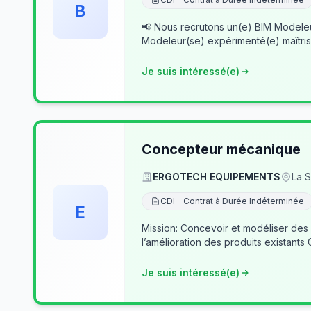
B
📢 Nous recrutons un(e) BIM Modeleur(se) Senior – Archicad & Revit Dans le cad
Modeleur(se) expérimenté(e) maîtris
Je suis intéressé(e)
Concepteur mécanique
ERGOTECH EQUIPEMENTS
La S
CDI - Contrat à Durée Indéterminée
E
Mission: Concevoir et modéliser des
l’amélioration des produits existants
Je suis intéressé(e)