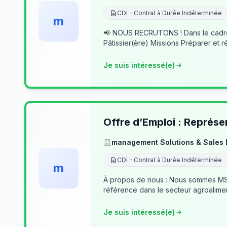
CDI - Contrat à Durée Indéterminée
m
📢 NOUS RECRUTONS ! Dans le cadre du développement de notre activité, nous recherchons des professionnels passionnés pour rejoindre notre équipe. 👨‍🍳
Pâtissier(ère) Missions Préparer et r
Je suis intéressé(e)
Offre d’Emploi : Représe
management Solutions & Sales
CDI - Contrat à Durée Indéterminée
m
À propos de nous : Nous sommes MSSD
référence dans le secteur agroalime
Je suis intéressé(e)