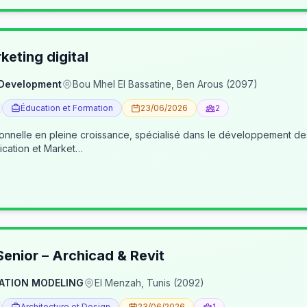
eting digital
 Development
Bou Mhel El Bassatine, Ben Arous (2097)
Éducation et Formation
23/06/2026
2
ionnelle en pleine croissance, spécialisé dans le développement 
cation et Market…
enior – Archicad & Revit
ATION MODELING
El Menzah, Tunis (2092)
Architecture et Design
23/06/2026
1