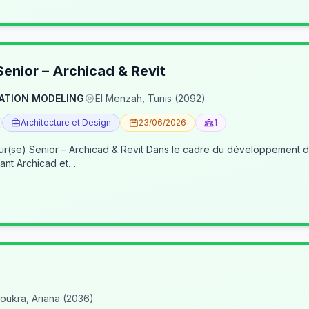
enior – Archicad & Revit
ATION MODELING
El Menzah, Tunis (2092)
Architecture et Design
23/06/2026
1
re du développement de nos activités BIM, nous recherchons un(e) BIM
ant Archicad et…
oukra, Ariana (2036)