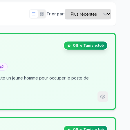
Trier par:
Offre TunisieJob
2
crute un jeune homme pour occuper le poste de
Offre TunisieJob