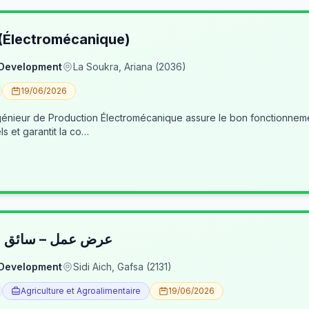
 (Électromécanique)
 Development
La Soukra, Ariana (2036)
19/06/2026
nieur de Production Électromécanique assure le bon fonctionneme
ls et garantit la co…
عرض عمل – سائق شا
 Development
Sidi Aich, Gafsa (2131)
Agriculture et Agroalimentaire
19/06/2026