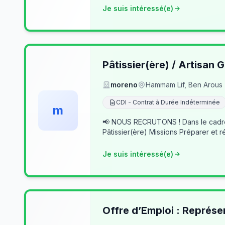
Je suis intéressé(e)
Pâtissier(ère) / Artisan G
moreno
Hammam Lif, Ben Arous
CDI - Contrat à Durée Indéterminée
m
📢 NOUS RECRUTONS ! Dans le cadre du développement de notre activité, nous recherchons des professionnels passionnés pour rejoindre notre équipe. 👨‍🍳
Pâtissier(ère) Missions Préparer et r
Je suis intéressé(e)
Offre d’Emploi : Représe