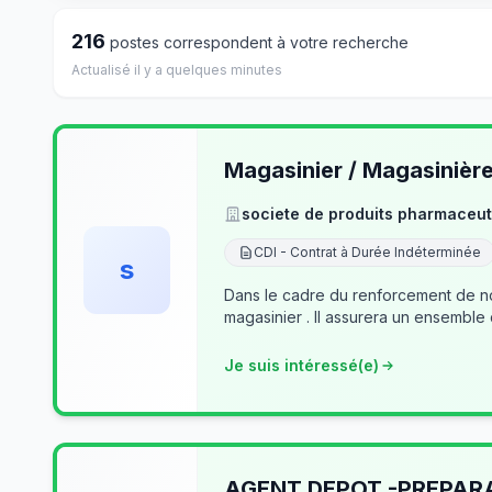
216
postes correspondent à votre recherche
Actualisé il y a quelques minutes
Magasinier / Magasinièr
societe de produits pharmaceut
CDI - Contrat à Durée Indéterminée
s
Dans le cadre du renforcement de no
magasinier . Il assurera un ensemble
Je suis intéressé(e)
AGENT DEPOT -PREPA