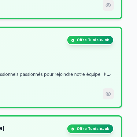
Offre TunisieJob
e)
Offre TunisieJob