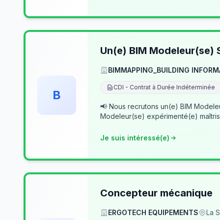
Un(e) BIM Modeleur(se) S
BIMMAPPING_BUILDING INFORM
CDI - Contrat à Durée Indéterminée
B
📢 Nous recrutons un(e) BIM Modeleur(se) Senior – Archicad & Revit Dans le cad
Modeleur(se) expérimenté(e) maîtris
Je suis intéressé(e)
Concepteur mécanique
ERGOTECH EQUIPEMENTS
La S