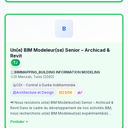
B
Un(e) BIM Modeleur(se) Senior – Archicad &
Revit
TJ
BIMMAPPING_BUILDING INFORMATION MODELING
El Menzah, Tunis (2092)
CDI - Contrat à Durée Indéterminée
Architecture et Design
23/06
1
📢 Nous recrutons un(e) BIM Modeleur(se) Senior – Archicad &
Revit Dans le cadre du développement de nos activités BIM,
nous recherchons un(e) BIM Modeleur(se) expérimenté(e)
maîtrisant Archicad et…
Postuler