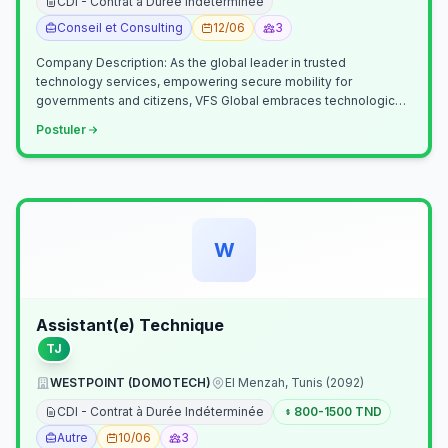
CDI - Contrat à Durée Indéterminée
Conseil et Consulting
12/06
3
Company Description: As the global leader in trusted
technology services, empowering secure mobility for
governments and citizens, VFS Global embraces technological
innovation including Generative…
Postuler
W
Assistant(e) Technique
TJ
WESTPOINT (DOMOTECH)
El Menzah, Tunis (2092)
CDI - Contrat à Durée Indéterminée
800-1500 TND
Autre
10/06
3