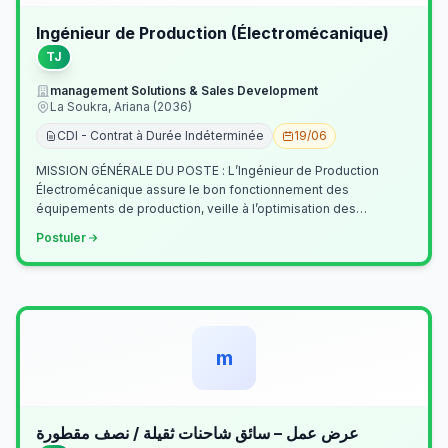
Ingénieur de Production (Électromécanique)
TJ
management Solutions & Sales Development
La Soukra, Ariana (2036)
CDI - Contrat à Durée Indéterminée
19/06
MISSION GÉNÉRALE DU POSTE : L’Ingénieur de Production
Électromécanique assure le bon fonctionnement des
équipements de production, veille à l’optimisation des
processus industriels et garantit la co…
Postuler
m
عرض عمل – سائق شاحنات ثقيلة / نصف مقطورة