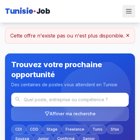
Tunisie
Job
×
Cette offre n'existe pas ou n'est plus disponible.
Trouvez votre prochaine
opportunité
Des centaines de postes vous attendent en Tunisie
Affiner ma recherche
CDI
CDD
Stage
Freelance
Tunis
Sfax
Sousse
Junior
Confirmé
Senior