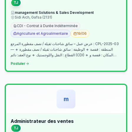
TJ
management Solutions & Sales Development
Sidi Aich, Gafsa (2131)
CDI - Contrat à Durée Indéterminée
Agriculture et Agroalimentaire
19/06
عرض عمل – سائق شاحنات ثقيلة / نصف مقطورة المرجع : CPL-2025-03
— المنطقة : قفصة 🔹 الوظيفة : سائق شاحنات ثقيلة / نصف مقطورة 🔹
القطاع : النقل واللوجستيك 🔹 نوع العقد: دائم (CDI) 🔹 المكان : قفصة و…
Postuler
m
Administrateur des ventes
TJ