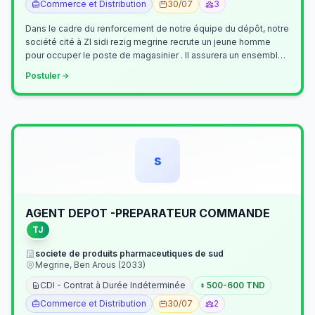
Commerce et Distribution
30/07
3
Dans le cadre du renforcement de notre équipe du dépôt, notre
société cité à ZI sidi rezig megrine recrute un jeune homme
pour occuper le poste de magasinier . Il assurera un ensemble
de tâches cour…
Postuler
s
AGENT DEPOT -PREPARATEUR COMMANDE
TJ
societe de produits pharmaceutiques de sud
Megrine, Ben Arous (2033)
CDI - Contrat à Durée Indéterminée
500-600 TND
Commerce et Distribution
30/07
2