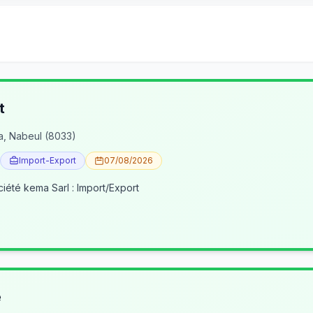
t
a, Nabeul (8033)
Import-Export
07/08/2026
ciété kema Sarl : Import/Export
e