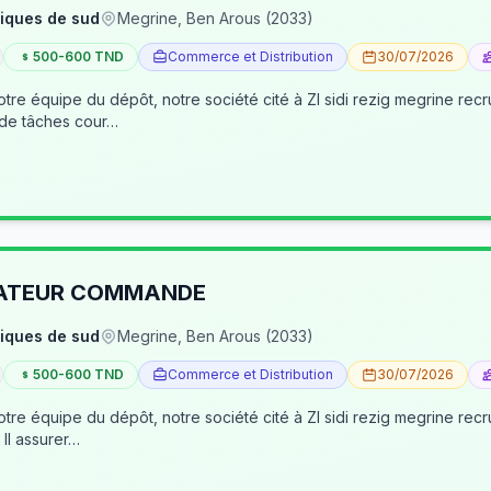
iques de sud
Megrine, Ben Arous (2033)
500-600 TND
Commerce et Distribution
30/07/2026
tre équipe du dépôt, notre société cité à ZI sidi rezig megrine re
 de tâches cour…
RATEUR COMMANDE
iques de sud
Megrine, Ben Arous (2033)
500-600 TND
Commerce et Distribution
30/07/2026
pôt, notre société cité à ZI sidi rezig megrine recrute des jeunes pour occuper le poste d’age
dépôt/préparateur des commandes . Il assurer…