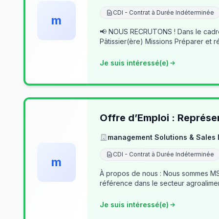
CDI - Contrat à Durée Indéterminée
m
📢 NOUS RECRUTONS ! Dans le cadre du développement de notre activité, nous recherchons des professionnels passionnés pour rejoindre notre équipe. 👨‍🍳
Pâtissier(ère) Missions Préparer et r
Je suis intéressé(e)
Offre d’Emploi : Représe
management Solutions & Sales
CDI - Contrat à Durée Indéterminée
m
À propos de nous : Nous sommes MSSD
référence dans le secteur agroalime
Je suis intéressé(e)