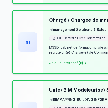
Chargé / Chargée de mark
management Solutions & Sales
CDI - Contrat à Durée Indéterminée
m
MSSD, cabinet de formation profess
recrute un(e) Chargé(e) de Communi
Je suis intéressé(e)
Un(e) BIM Modeleur(se) S
BIMMAPPING_BUILDING INFORM
CDI - Contrat à Durée Indéterminée