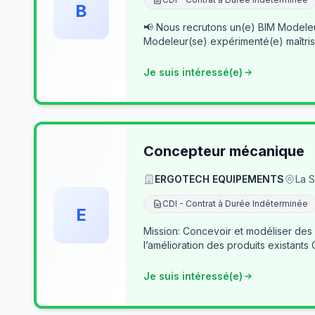
B
📢 Nous recrutons un(e) BIM Modeleur(se) Senior – Archicad & Revit Dans le cad
Modeleur(se) expérimenté(e) maîtris
Je suis intéressé(e)
Concepteur mécanique
ERGOTECH EQUIPEMENTS
La S
CDI - Contrat à Durée Indéterminée
E
Mission: Concevoir et modéliser des
l’amélioration des produits existants
Je suis intéressé(e)