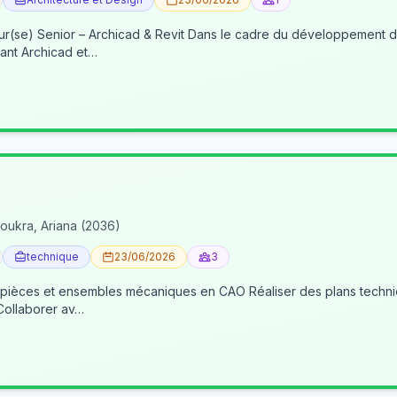
re du développement de nos activités BIM, nous recherchons un(e) BIM
ant Archicad et…
oukra, Ariana (2036)
technique
23/06/2026
3
 pièces et ensembles mécaniques en CAO Réaliser des plans techniqu
 Collaborer av…