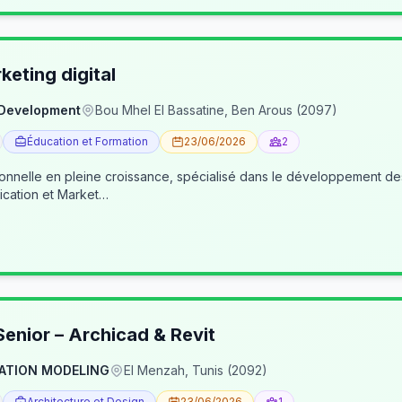
eting digital
 Development
Bou Mhel El Bassatine, Ben Arous (2097)
Éducation et Formation
23/06/2026
2
ionnelle en pleine croissance, spécialisé dans le développement 
cation et Market…
enior – Archicad & Revit
ATION MODELING
El Menzah, Tunis (2092)
Architecture et Design
23/06/2026
1