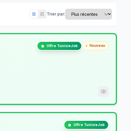
Trier par:
Nouveau
Offre TunisieJob
Offre TunisieJob