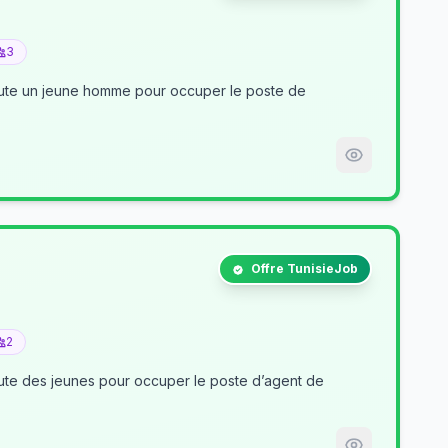
3
crute un jeune homme pour occuper le poste de
Offre TunisieJob
2
nt de