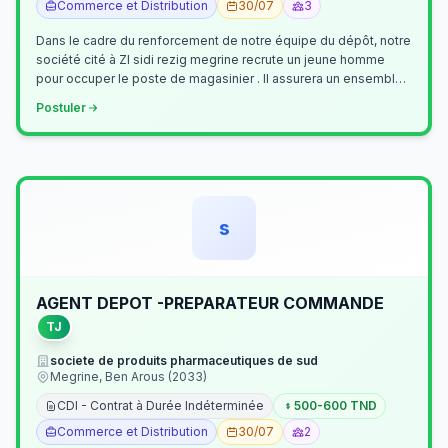
Commerce et Distribution
30/07
3
Dans le cadre du renforcement de notre équipe du dépôt, notre
société cité à ZI sidi rezig megrine recrute un jeune homme
pour occuper le poste de magasinier . Il assurera un ensemble
de tâches cour…
Postuler
s
AGENT DEPOT -PREPARATEUR COMMANDE
TJ
societe de produits pharmaceutiques de sud
Megrine, Ben Arous (2033)
CDI - Contrat à Durée Indéterminée
500-600 TND
Commerce et Distribution
30/07
2