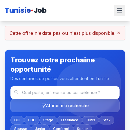
Tunisie
Job
×
Cette offre n'existe pas ou n'est plus disponible.
Trouvez votre prochaine
opportunité
Des centaines de postes vous attendent en Tunisie
Affiner ma recherche
CDI
CDD
Stage
Freelance
Tunis
Sfax
Sousse
Junior
Confirmé
Senior