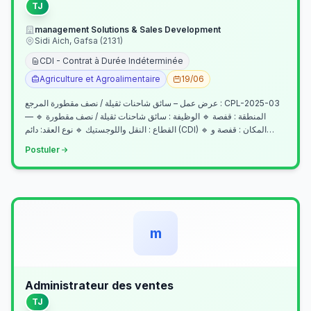
TJ
management Solutions & Sales Development
Sidi Aich, Gafsa (2131)
CDI - Contrat à Durée Indéterminée
Agriculture et Agroalimentaire
19/06
عرض عمل – سائق شاحنات ثقيلة / نصف مقطورة المرجع : CPL-2025-03
— المنطقة : قفصة 🔹 الوظيفة : سائق شاحنات ثقيلة / نصف مقطورة 🔹
القطاع : النقل واللوجستيك 🔹 نوع العقد: دائم (CDI) 🔹 المكان : قفصة و…
Postuler
m
Administrateur des ventes
TJ