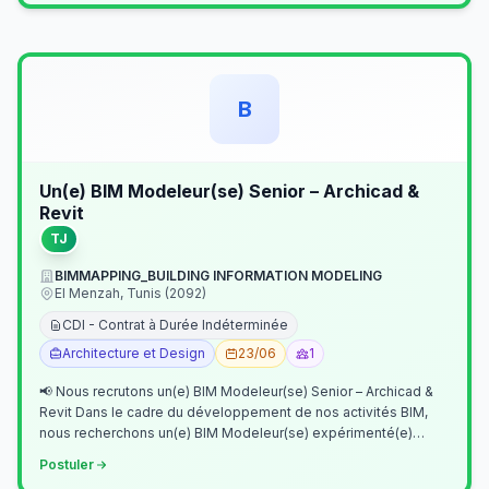
B
Un(e) BIM Modeleur(se) Senior – Archicad &
Revit
TJ
BIMMAPPING_BUILDING INFORMATION MODELING
El Menzah, Tunis (2092)
CDI - Contrat à Durée Indéterminée
Architecture et Design
23/06
1
📢 Nous recrutons un(e) BIM Modeleur(se) Senior – Archicad &
Revit Dans le cadre du développement de nos activités BIM,
nous recherchons un(e) BIM Modeleur(se) expérimenté(e)
maîtrisant Archicad et…
Postuler