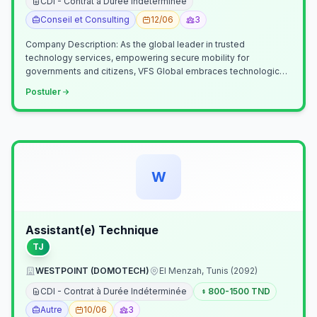
CDI - Contrat à Durée Indéterminée
Conseil et Consulting
12/06
3
Company Description: As the global leader in trusted
technology services, empowering secure mobility for
governments and citizens, VFS Global embraces technological
innovation including Generative…
Postuler
W
Assistant(e) Technique
TJ
WESTPOINT (DOMOTECH)
El Menzah, Tunis (2092)
CDI - Contrat à Durée Indéterminée
800-1500 TND
Autre
10/06
3