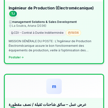
Ingénieur de Production (Électromécanique)
TJ
management Solutions & Sales Development
La Soukra, Ariana (2036)
CDI - Contrat à Durée Indéterminée
19/06
MISSION GÉNÉRALE DU POSTE : L’Ingénieur de Production
Électromécanique assure le bon fonctionnement des
équipements de production, veille à l’optimisation des
processus industriels et garantit la co…
Postuler
m
عرض عمل – سائق شاحنات ثقيلة / نصف مقطورة