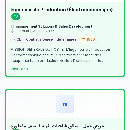
Ingénieur de Production (Électromécanique)
TJ
management Solutions & Sales Development
La Soukra, Ariana (2036)
CDI - Contrat à Durée Indéterminée
19/06
MISSION GÉNÉRALE DU POSTE : L’Ingénieur de Production
Électromécanique assure le bon fonctionnement des
équipements de production, veille à l’optimisation des
processus industriels et garantit la co…
Postuler
m
عرض عمل – سائق شاحنات ثقيلة / نصف مقطورة