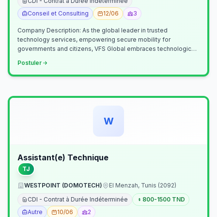
CDI - Contrat à Durée Indéterminée
Conseil et Consulting
12/06
3
Company Description: As the global leader in trusted
technology services, empowering secure mobility for
governments and citizens, VFS Global embraces technological
innovation including Generative…
Postuler
W
Assistant(e) Technique
TJ
WESTPOINT (DOMOTECH)
El Menzah, Tunis (2092)
CDI - Contrat à Durée Indéterminée
800-1500 TND
Autre
10/06
2