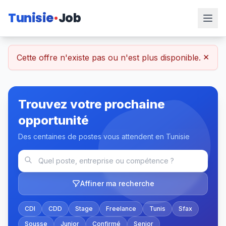
Tunisie
Job
×
Cette offre n'existe pas ou n'est plus disponible.
Trouvez votre prochaine
opportunité
Des centaines de postes vous attendent en Tunisie
Affiner ma recherche
CDI
CDD
Stage
Freelance
Tunis
Sfax
Sousse
Junior
Confirmé
Senior