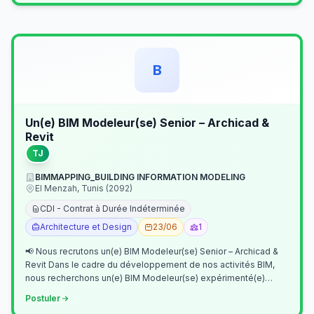
B
Un(e) BIM Modeleur(se) Senior – Archicad &
Revit
TJ
BIMMAPPING_BUILDING INFORMATION MODELING
El Menzah, Tunis (2092)
CDI - Contrat à Durée Indéterminée
Architecture et Design
23/06
1
📢 Nous recrutons un(e) BIM Modeleur(se) Senior – Archicad &
Revit Dans le cadre du développement de nos activités BIM,
nous recherchons un(e) BIM Modeleur(se) expérimenté(e)
maîtrisant Archicad et…
Postuler