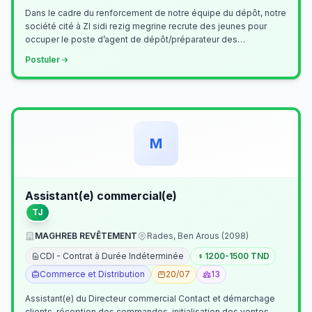
Dans le cadre du renforcement de notre équipe du dépôt, notre
société cité à ZI sidi rezig megrine recrute des jeunes pour
occuper le poste d’agent de dépôt/préparateur des
commandes . Il assurer…
Postuler
M
Assistant(e) commercial(e)
TJ
MAGHREB REVÊTEMENT
Rades, Ben Arous (2098)
CDI - Contrat à Durée Indéterminée
1200-1500 TND
Commerce et Distribution
20/07
13
Assistant(e) du Directeur commercial Contact et démarchage
clients, réception des commandes, initialisation des ventes,