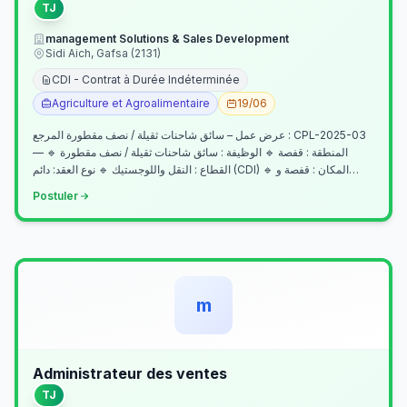
TJ
management Solutions & Sales Development
Sidi Aich, Gafsa (2131)
CDI - Contrat à Durée Indéterminée
Agriculture et Agroalimentaire
19/06
عرض عمل – سائق شاحنات ثقيلة / نصف مقطورة المرجع : CPL-2025-03
— المنطقة : قفصة 🔹 الوظيفة : سائق شاحنات ثقيلة / نصف مقطورة 🔹
القطاع : النقل واللوجستيك 🔹 نوع العقد: دائم (CDI) 🔹 المكان : قفصة و…
Postuler
m
Administrateur des ventes
TJ