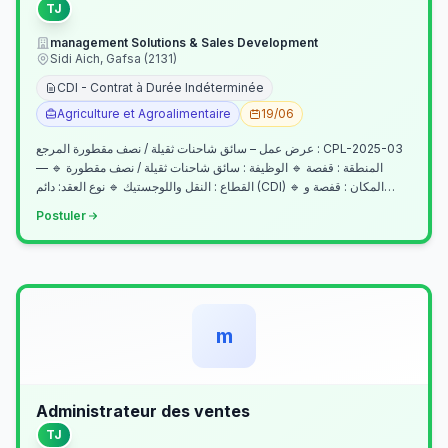
TJ
management Solutions & Sales Development
Sidi Aich, Gafsa (2131)
CDI - Contrat à Durée Indéterminée
Agriculture et Agroalimentaire
19/06
عرض عمل – سائق شاحنات ثقيلة / نصف مقطورة المرجع : CPL-2025-03
— المنطقة : قفصة 🔹 الوظيفة : سائق شاحنات ثقيلة / نصف مقطورة 🔹
القطاع : النقل واللوجستيك 🔹 نوع العقد: دائم (CDI) 🔹 المكان : قفصة و…
Postuler
m
Administrateur des ventes
TJ