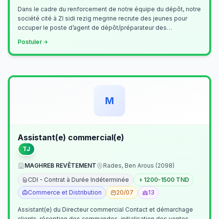
Dans le cadre du renforcement de notre équipe du dépôt, notre
société cité à ZI sidi rezig megrine recrute des jeunes pour
occuper le poste d’agent de dépôt/préparateur des
commandes . Il assurer…
Postuler
M
Assistant(e) commercial(e)
TJ
MAGHREB REVÊTEMENT
Rades, Ben Arous (2098)
CDI - Contrat à Durée Indéterminée
1200-1500 TND
Commerce et Distribution
20/07
13
Assistant(e) du Directeur commercial Contact et démarchage
clients, réception des commandes, initialisation des ventes,