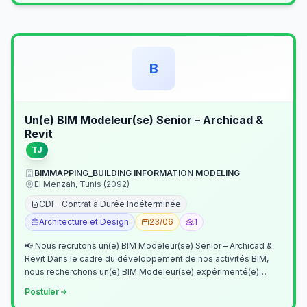
B
Un(e) BIM Modeleur(se) Senior – Archicad &
Revit
TJ
BIMMAPPING_BUILDING INFORMATION MODELING
El Menzah, Tunis (2092)
CDI - Contrat à Durée Indéterminée
Architecture et Design
23/06
1
📢 Nous recrutons un(e) BIM Modeleur(se) Senior – Archicad &
Revit Dans le cadre du développement de nos activités BIM,
nous recherchons un(e) BIM Modeleur(se) expérimenté(e)
maîtrisant Archicad et…
Postuler