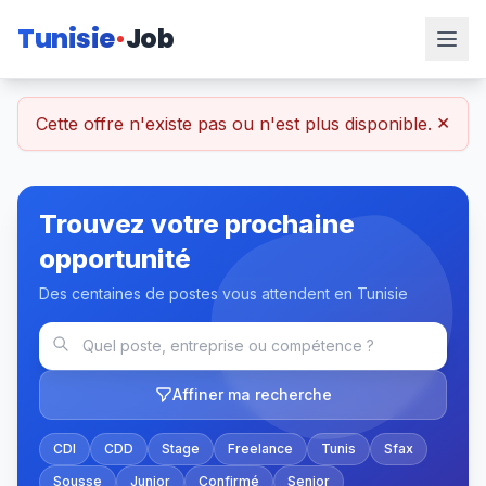
Tunisie
Job
×
Cette offre n'existe pas ou n'est plus disponible.
Trouvez votre prochaine
opportunité
Des centaines de postes vous attendent en Tunisie
Affiner ma recherche
CDI
CDD
Stage
Freelance
Tunis
Sfax
Sousse
Junior
Confirmé
Senior