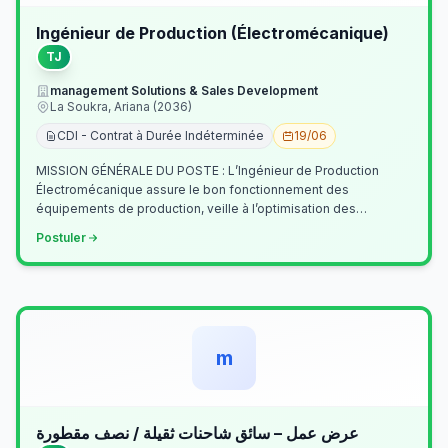
Ingénieur de Production (Électromécanique)
TJ
management Solutions & Sales Development
La Soukra, Ariana (2036)
CDI - Contrat à Durée Indéterminée
19/06
MISSION GÉNÉRALE DU POSTE : L’Ingénieur de Production
Électromécanique assure le bon fonctionnement des
équipements de production, veille à l’optimisation des
processus industriels et garantit la co…
Postuler
m
عرض عمل – سائق شاحنات ثقيلة / نصف مقطورة