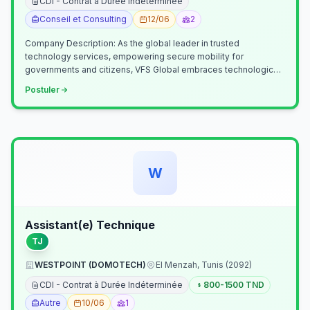
CDI - Contrat à Durée Indéterminée
Conseil et Consulting
12/06
2
Company Description: As the global leader in trusted
technology services, empowering secure mobility for
governments and citizens, VFS Global embraces technological
innovation including Generative…
Postuler
W
Assistant(e) Technique
TJ
WESTPOINT (DOMOTECH)
El Menzah, Tunis (2092)
CDI - Contrat à Durée Indéterminée
800-1500 TND
Autre
10/06
1