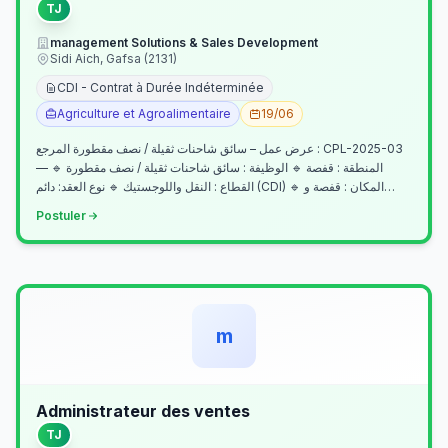
TJ
management Solutions & Sales Development
Sidi Aich, Gafsa (2131)
CDI - Contrat à Durée Indéterminée
Agriculture et Agroalimentaire
19/06
عرض عمل – سائق شاحنات ثقيلة / نصف مقطورة المرجع : CPL-2025-03
— المنطقة : قفصة 🔹 الوظيفة : سائق شاحنات ثقيلة / نصف مقطورة 🔹
القطاع : النقل واللوجستيك 🔹 نوع العقد: دائم (CDI) 🔹 المكان : قفصة و…
Postuler
m
Administrateur des ventes
TJ