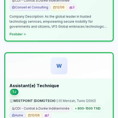
CDI - Contrat à Durée Indéterminée
Conseil et Consulting
12/06
3
Company Description: As the global leader in trusted
technology services, empowering secure mobility for
governments and citizens, VFS Global embraces technological
innovation including Generative…
Postuler
W
Assistant(e) Technique
TJ
WESTPOINT (DOMOTECH)
El Menzah, Tunis (2092)
CDI - Contrat à Durée Indéterminée
800-1500 TND
Autre
10/06
1