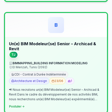
B
Un(e) BIM Modeleur(se) Senior – Archicad &
Revit
TJ
BIMMAPPING_BUILDING INFORMATION MODELING
El Menzah, Tunis (2092)
CDI - Contrat à Durée Indéterminée
Architecture et Design
23/06
1
📢 Nous recrutons un(e) BIM Modeleur(se) Senior – Archicad &
Revit Dans le cadre du développement de nos activités BIM,
nous recherchons un(e) BIM Modeleur(se) expérimenté(e)
maîtrisant Archicad et…
Postuler