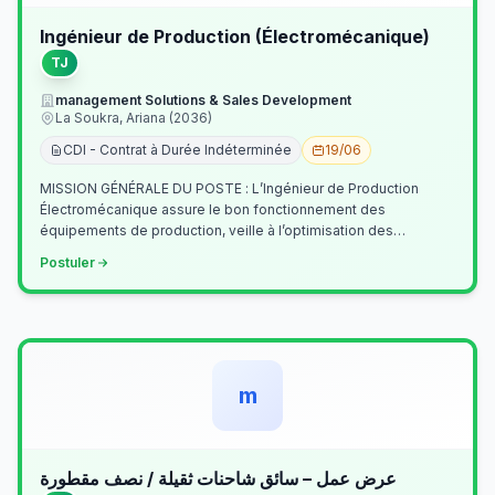
Ingénieur de Production (Électromécanique)
TJ
management Solutions & Sales Development
La Soukra, Ariana (2036)
CDI - Contrat à Durée Indéterminée
19/06
MISSION GÉNÉRALE DU POSTE : L’Ingénieur de Production
Électromécanique assure le bon fonctionnement des
équipements de production, veille à l’optimisation des
processus industriels et garantit la co…
Postuler
m
عرض عمل – سائق شاحنات ثقيلة / نصف مقطورة