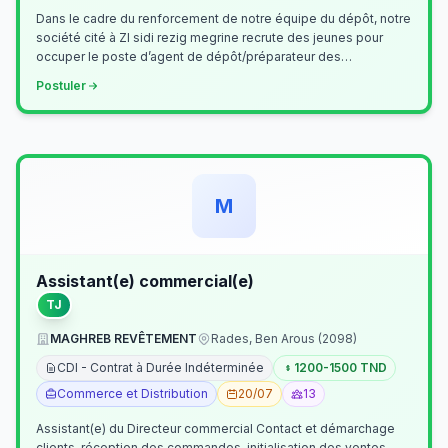
Dans le cadre du renforcement de notre équipe du dépôt, notre
société cité à ZI sidi rezig megrine recrute des jeunes pour
occuper le poste d’agent de dépôt/préparateur des
commandes . Il assurer…
Postuler
M
Assistant(e) commercial(e)
TJ
MAGHREB REVÊTEMENT
Rades, Ben Arous (2098)
CDI - Contrat à Durée Indéterminée
1200-1500 TND
Commerce et Distribution
20/07
13
Assistant(e) du Directeur commercial Contact et démarchage
clients, réception des commandes, initialisation des ventes,