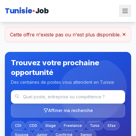
Tunisie
Job
×
Cette offre n'existe pas ou n'est plus disponible.
Trouvez votre prochaine
opportunité
Des centaines de postes vous attendent en Tunisie
Affiner ma recherche
CDI
CDD
Stage
Freelance
Tunis
Sfax
Sousse
Junior
Confirmé
Senior