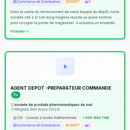
Commerce et Distribution
30/07
3
Dans le cadre du renforcement de notre équipe du dépôt, notre
société cité à ZI sidi rezig megrine recrute un jeune homme
pour occuper le poste de magasinier . Il assurera un ensemble
de tâches cour…
Postuler
s
AGENT DEPOT -PREPARATEUR COMMANDE
TJ
societe de produits pharmaceutiques de sud
Megrine, Ben Arous (2033)
CDI - Contrat à Durée Indéterminée
500-600 TND
Commerce et Distribution
30/07
2