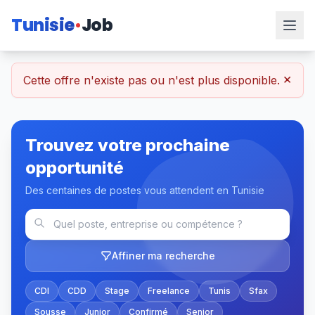
Tunisie
Job
×
Cette offre n'existe pas ou n'est plus disponible.
Trouvez votre prochaine
opportunité
Des centaines de postes vous attendent en Tunisie
Affiner ma recherche
CDI
CDD
Stage
Freelance
Tunis
Sfax
Sousse
Junior
Confirmé
Senior