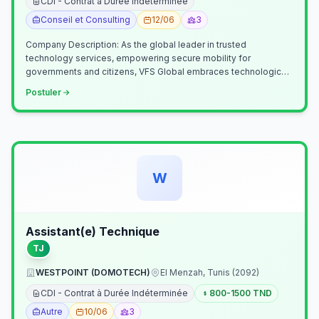
CDI - Contrat à Durée Indéterminée
Conseil et Consulting
12/06
3
Company Description: As the global leader in trusted
technology services, empowering secure mobility for
governments and citizens, VFS Global embraces technological
innovation including Generative…
Postuler
W
Assistant(e) Technique
TJ
WESTPOINT (DOMOTECH)
El Menzah, Tunis (2092)
CDI - Contrat à Durée Indéterminée
800-1500 TND
Autre
10/06
3