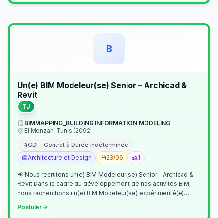
B
Un(e) BIM Modeleur(se) Senior – Archicad &
Revit
TJ
BIMMAPPING_BUILDING INFORMATION MODELING
El Menzah, Tunis (2092)
CDI - Contrat à Durée Indéterminée
Architecture et Design
23/06
1
📢 Nous recrutons un(e) BIM Modeleur(se) Senior – Archicad &
Revit Dans le cadre du développement de nos activités BIM,
nous recherchons un(e) BIM Modeleur(se) expérimenté(e)
maîtrisant Archicad et…
Postuler