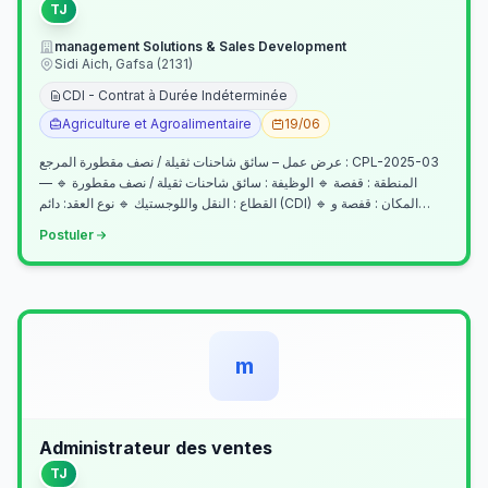
TJ
management Solutions & Sales Development
Sidi Aich, Gafsa (2131)
CDI - Contrat à Durée Indéterminée
Agriculture et Agroalimentaire
19/06
عرض عمل – سائق شاحنات ثقيلة / نصف مقطورة المرجع : CPL-2025-03
— المنطقة : قفصة 🔹 الوظيفة : سائق شاحنات ثقيلة / نصف مقطورة 🔹
القطاع : النقل واللوجستيك 🔹 نوع العقد: دائم (CDI) 🔹 المكان : قفصة و…
Postuler
m
Administrateur des ventes
TJ