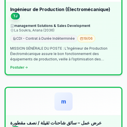
Ingénieur de Production (Électromécanique)
TJ
management Solutions & Sales Development
La Soukra, Ariana (2036)
CDI - Contrat à Durée Indéterminée
19/06
MISSION GÉNÉRALE DU POSTE : L’Ingénieur de Production
Électromécanique assure le bon fonctionnement des
équipements de production, veille à l’optimisation des
processus industriels et garantit la co…
Postuler
m
عرض عمل – سائق شاحنات ثقيلة / نصف مقطورة