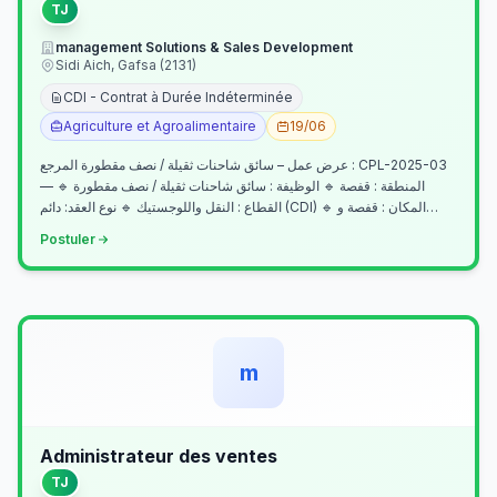
TJ
management Solutions & Sales Development
Sidi Aich, Gafsa (2131)
CDI - Contrat à Durée Indéterminée
Agriculture et Agroalimentaire
19/06
عرض عمل – سائق شاحنات ثقيلة / نصف مقطورة المرجع : CPL-2025-03
— المنطقة : قفصة 🔹 الوظيفة : سائق شاحنات ثقيلة / نصف مقطورة 🔹
القطاع : النقل واللوجستيك 🔹 نوع العقد: دائم (CDI) 🔹 المكان : قفصة و…
Postuler
m
Administrateur des ventes
TJ