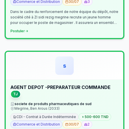
Commerce et Distribution
30/07
3
Dans le cadre du renforcement de notre équipe du dépôt, notre
société cité à ZI sidi rezig megrine recrute un jeune homme
pour occuper le poste de magasinier . Il assurera un ensemble
de tâches cour…
Postuler
s
AGENT DEPOT -PREPARATEUR COMMANDE
TJ
societe de produits pharmaceutiques de sud
Megrine, Ben Arous (2033)
CDI - Contrat à Durée Indéterminée
500-600 TND
Commerce et Distribution
30/07
2