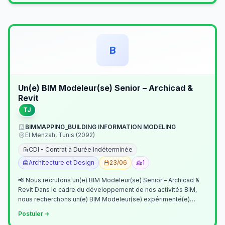
B
Un(e) BIM Modeleur(se) Senior – Archicad &
Revit
TJ
BIMMAPPING_BUILDING INFORMATION MODELING
El Menzah, Tunis (2092)
CDI - Contrat à Durée Indéterminée
Architecture et Design
23/06
1
📢 Nous recrutons un(e) BIM Modeleur(se) Senior – Archicad &
Revit Dans le cadre du développement de nos activités BIM,
nous recherchons un(e) BIM Modeleur(se) expérimenté(e)
maîtrisant Archicad et…
Postuler