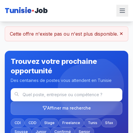
Tunisie
Job
×
Cette offre n'existe pas ou n'est plus disponible.
Trouvez votre prochaine
opportunité
Des centaines de postes vous attendent en Tunisie
Affiner ma recherche
CDI
CDD
Stage
Freelance
Tunis
Sfax
Sousse
Junior
Confirmé
Senior