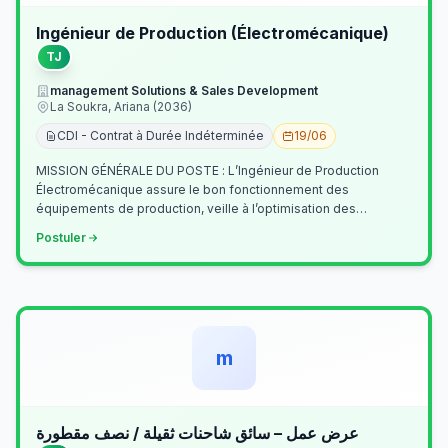
Ingénieur de Production (Électromécanique)
TJ
management Solutions & Sales Development
La Soukra, Ariana (2036)
CDI - Contrat à Durée Indéterminée
19/06
MISSION GÉNÉRALE DU POSTE : L’Ingénieur de Production
Électromécanique assure le bon fonctionnement des
équipements de production, veille à l’optimisation des
processus industriels et garantit la co…
Postuler
m
عرض عمل – سائق شاحنات ثقيلة / نصف مقطورة