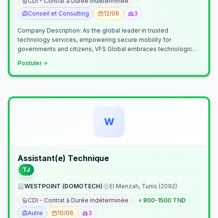
CDI - Contrat à Durée Indéterminée
Conseil et Consulting
12/06
3
Company Description: As the global leader in trusted
technology services, empowering secure mobility for
governments and citizens, VFS Global embraces technological
innovation including Generative…
Postuler
W
Assistant(e) Technique
TJ
WESTPOINT (DOMOTECH)
El Menzah, Tunis (2092)
CDI - Contrat à Durée Indéterminée
800-1500 TND
Autre
10/06
3