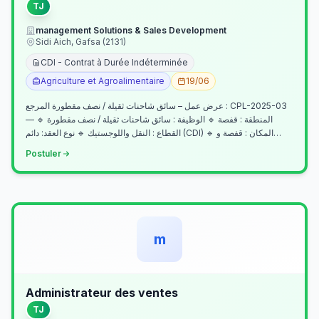
TJ
management Solutions & Sales Development
Sidi Aich, Gafsa (2131)
CDI - Contrat à Durée Indéterminée
Agriculture et Agroalimentaire
19/06
عرض عمل – سائق شاحنات ثقيلة / نصف مقطورة المرجع : CPL-2025-03
— المنطقة : قفصة 🔹 الوظيفة : سائق شاحنات ثقيلة / نصف مقطورة 🔹
القطاع : النقل واللوجستيك 🔹 نوع العقد: دائم (CDI) 🔹 المكان : قفصة و…
Postuler
m
Administrateur des ventes
TJ