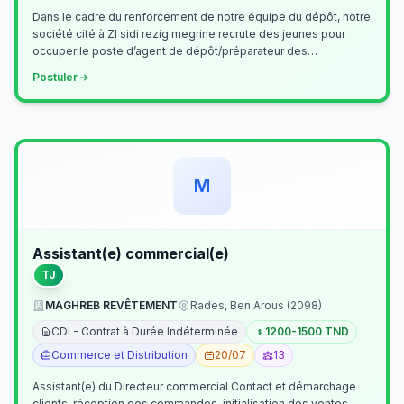
Dans le cadre du renforcement de notre équipe du dépôt, notre
société cité à ZI sidi rezig megrine recrute des jeunes pour
occuper le poste d’agent de dépôt/préparateur des
commandes . Il assurer…
Postuler
M
Assistant(e) commercial(e)
TJ
MAGHREB REVÊTEMENT
Rades, Ben Arous (2098)
CDI - Contrat à Durée Indéterminée
1200-1500 TND
Commerce et Distribution
20/07
13
Assistant(e) du Directeur commercial Contact et démarchage
clients, réception des commandes, initialisation des ventes,