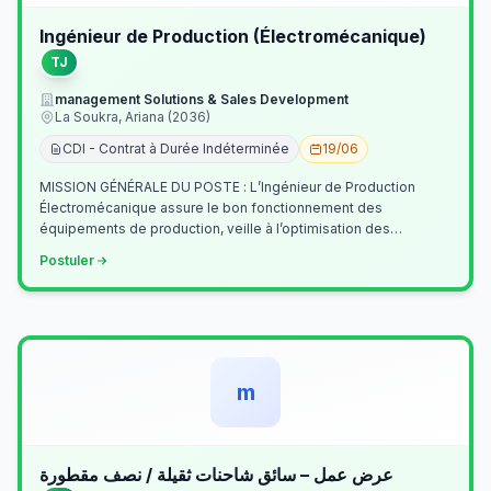
Ingénieur de Production (Électromécanique)
TJ
management Solutions & Sales Development
La Soukra, Ariana (2036)
CDI - Contrat à Durée Indéterminée
19/06
MISSION GÉNÉRALE DU POSTE : L’Ingénieur de Production
Électromécanique assure le bon fonctionnement des
équipements de production, veille à l’optimisation des
processus industriels et garantit la co…
Postuler
m
عرض عمل – سائق شاحنات ثقيلة / نصف مقطورة