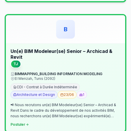
B
Un(e) BIM Modeleur(se) Senior – Archicad &
Revit
TJ
BIMMAPPING_BUILDING INFORMATION MODELING
El Menzah, Tunis (2092)
CDI - Contrat à Durée Indéterminée
Architecture et Design
23/06
1
📢 Nous recrutons un(e) BIM Modeleur(se) Senior – Archicad &
Revit Dans le cadre du développement de nos activités BIM,
nous recherchons un(e) BIM Modeleur(se) expérimenté(e)
maîtrisant Archicad et…
Postuler