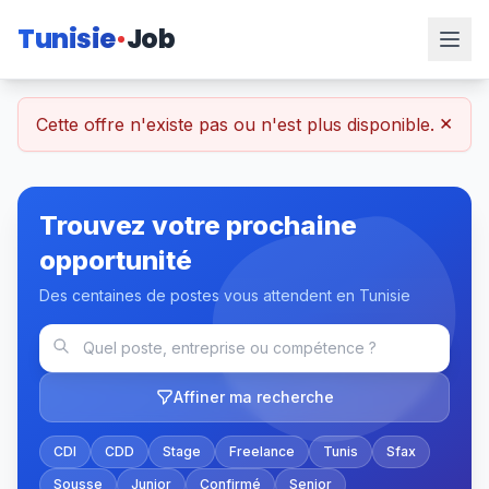
Tunisie
Job
×
Cette offre n'existe pas ou n'est plus disponible.
Trouvez votre prochaine
opportunité
Des centaines de postes vous attendent en Tunisie
Affiner ma recherche
CDI
CDD
Stage
Freelance
Tunis
Sfax
Sousse
Junior
Confirmé
Senior