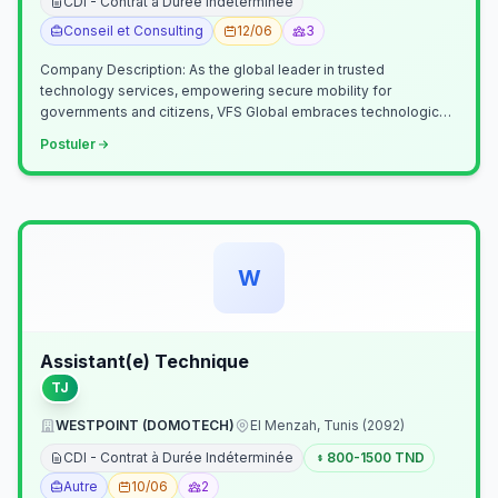
CDI - Contrat à Durée Indéterminée
Conseil et Consulting
12/06
3
Company Description: As the global leader in trusted
technology services, empowering secure mobility for
governments and citizens, VFS Global embraces technological
innovation including Generative…
Postuler
W
Assistant(e) Technique
TJ
WESTPOINT (DOMOTECH)
El Menzah, Tunis (2092)
CDI - Contrat à Durée Indéterminée
800-1500 TND
Autre
10/06
2