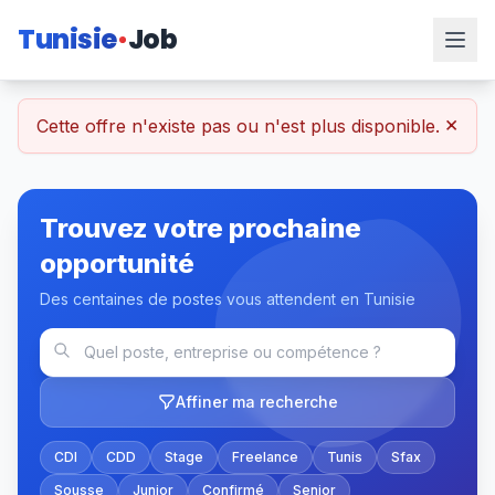
Tunisie
Job
×
Cette offre n'existe pas ou n'est plus disponible.
Trouvez votre prochaine
opportunité
Des centaines de postes vous attendent en Tunisie
Affiner ma recherche
CDI
CDD
Stage
Freelance
Tunis
Sfax
Sousse
Junior
Confirmé
Senior