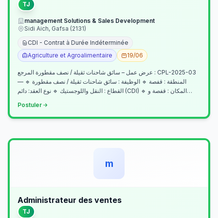
TJ
management Solutions & Sales Development
Sidi Aich, Gafsa (2131)
CDI - Contrat à Durée Indéterminée
Agriculture et Agroalimentaire
19/06
عرض عمل – سائق شاحنات ثقيلة / نصف مقطورة المرجع : CPL-2025-03
— المنطقة : قفصة 🔹 الوظيفة : سائق شاحنات ثقيلة / نصف مقطورة 🔹
القطاع : النقل واللوجستيك 🔹 نوع العقد: دائم (CDI) 🔹 المكان : قفصة و…
Postuler
m
Administrateur des ventes
TJ