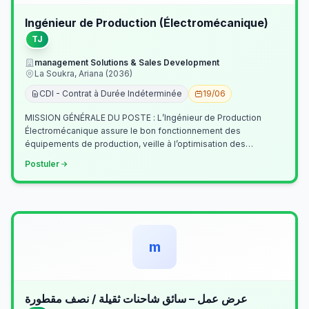
Ingénieur de Production (Électromécanique)
TJ
management Solutions & Sales Development
La Soukra, Ariana (2036)
CDI - Contrat à Durée Indéterminée
19/06
MISSION GÉNÉRALE DU POSTE : L’Ingénieur de Production
Électromécanique assure le bon fonctionnement des
équipements de production, veille à l’optimisation des
processus industriels et garantit la co…
Postuler
m
عرض عمل – سائق شاحنات ثقيلة / نصف مقطورة