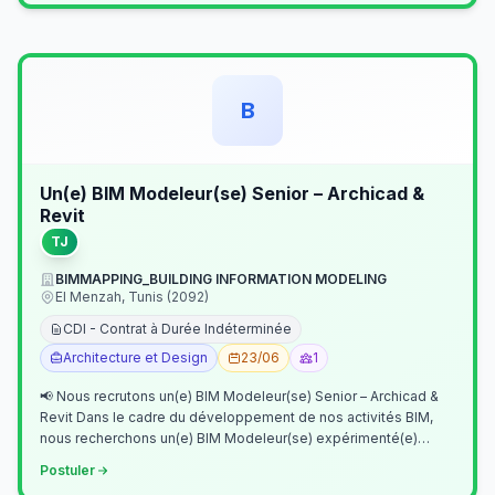
B
Un(e) BIM Modeleur(se) Senior – Archicad &
Revit
TJ
BIMMAPPING_BUILDING INFORMATION MODELING
El Menzah, Tunis (2092)
CDI - Contrat à Durée Indéterminée
Architecture et Design
23/06
1
📢 Nous recrutons un(e) BIM Modeleur(se) Senior – Archicad &
Revit Dans le cadre du développement de nos activités BIM,
nous recherchons un(e) BIM Modeleur(se) expérimenté(e)
maîtrisant Archicad et…
Postuler