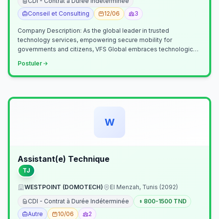
CDI - Contrat à Durée Indéterminée
Conseil et Consulting
12/06
3
Company Description: As the global leader in trusted
technology services, empowering secure mobility for
governments and citizens, VFS Global embraces technological
innovation including Generative…
Postuler
W
Assistant(e) Technique
TJ
WESTPOINT (DOMOTECH)
El Menzah, Tunis (2092)
CDI - Contrat à Durée Indéterminée
800-1500 TND
Autre
10/06
2