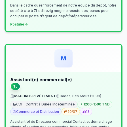
Dans le cadre du renforcement de notre équipe du dépôt, notre
société cité à ZI sidi rezig megrine recrute des jeunes pour
occuper le poste d’agent de dépôt/préparateur des
commandes . Il assurer…
Postuler
M
Assistant(e) commercial(e)
TJ
MAGHREB REVÊTEMENT
Rades, Ben Arous (2098)
CDI - Contrat à Durée Indéterminée
1200-1500 TND
Commerce et Distribution
20/07
13
Assistant(e) du Directeur commercial Contact et démarchage
clients, réception des commandes, initialisation des ventes,