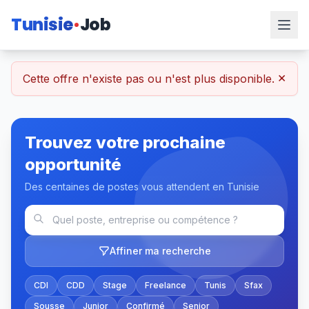
Tunisie
Job
×
Cette offre n'existe pas ou n'est plus disponible.
Trouvez votre prochaine
opportunité
Des centaines de postes vous attendent en Tunisie
Affiner ma recherche
CDI
CDD
Stage
Freelance
Tunis
Sfax
Sousse
Junior
Confirmé
Senior