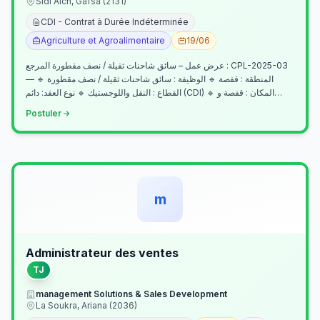
Sidi Aich, Gafsa (2131)
CDI - Contrat à Durée Indéterminée
Agriculture et Agroalimentaire
19/06
عرض عمل – سائق شاحنات ثقيلة / نصف مقطورة المرجع : CPL-2025-03
— المنطقة : قفصة 🔹 الوظيفة : سائق شاحنات ثقيلة / نصف مقطورة 🔹
القطاع : النقل واللوجستيك 🔹 نوع العقد: دائم (CDI) 🔹 المكان : قفصة و…
Postuler
m
Administrateur des ventes
TJ
management Solutions & Sales Development
La Soukra, Ariana (2036)