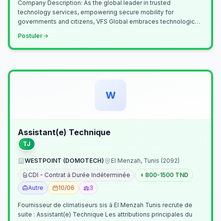
Company Description: As the global leader in trusted
technology services, empowering secure mobility for
governments and citizens, VFS Global embraces technological
innovation including Generative…
Postuler
W
Assistant(e) Technique
TJ
WESTPOINT (DOMOTECH)
El Menzah, Tunis (2092)
CDI - Contrat à Durée Indéterminée
800-1500 TND
Autre
10/06
3
Fournisseur de climatiseurs sis à El Menzah Tunis recrute de
suite : Assistant(e) Technique Les attributions principales du