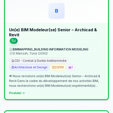
B
Un(e) BIM Modeleur(se) Senior – Archicad &
Revit
TJ
BIMMAPPING_BUILDING INFORMATION MODELING
El Menzah, Tunis (2092)
CDI - Contrat à Durée Indéterminée
Architecture et Design
23/06
1
📢 Nous recrutons un(e) BIM Modeleur(se) Senior – Archicad &
Revit Dans le cadre du développement de nos activités BIM,
nous recherchons un(e) BIM Modeleur(se) expérimenté(e)
maîtrisant Archicad et…
Postuler