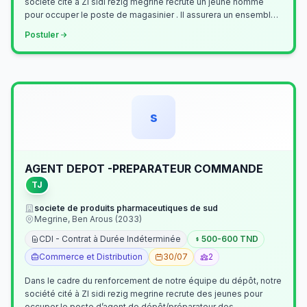
société cité à ZI sidi rezig megrine recrute un jeune homme
pour occuper le poste de magasinier . Il assurera un ensemble
de tâches cour…
Postuler
s
AGENT DEPOT -PREPARATEUR COMMANDE
TJ
societe de produits pharmaceutiques de sud
Megrine, Ben Arous (2033)
CDI - Contrat à Durée Indéterminée
500-600 TND
Commerce et Distribution
30/07
2
Dans le cadre du renforcement de notre équipe du dépôt, notre
société cité à ZI sidi rezig megrine recrute des jeunes pour
occuper le poste d’agent de dépôt/préparateur des