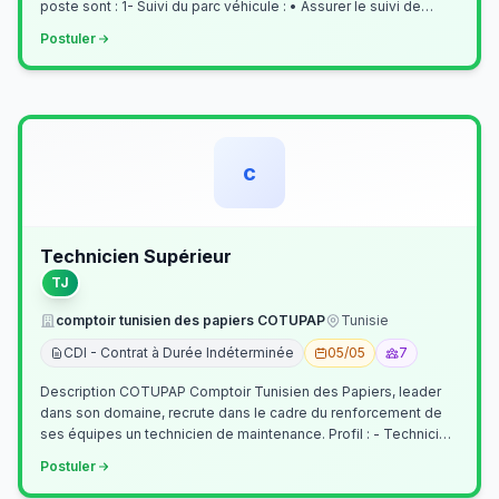
poste sont : 1- Suivi du parc véhicule : • Assurer le suivi de
l’activi…
Postuler
c
Technicien Supérieur
TJ
comptoir tunisien des papiers COTUPAP
Tunisie
CDI - Contrat à Durée Indéterminée
05/05
7
Description COTUPAP Comptoir Tunisien des Papiers, leader
dans son domaine, recrute dans le cadre du renforcement de
ses équipes un technicien de maintenance. Profil : - Technicien
Supérieur (…
Postuler