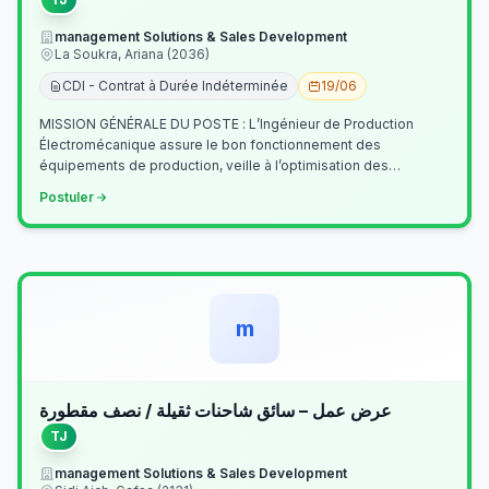
management Solutions & Sales Development
La Soukra, Ariana (2036)
CDI - Contrat à Durée Indéterminée
19/06
MISSION GÉNÉRALE DU POSTE : L’Ingénieur de Production
Électromécanique assure le bon fonctionnement des
équipements de production, veille à l’optimisation des
processus industriels et garantit la co…
Postuler
m
عرض عمل – سائق شاحنات ثقيلة / نصف مقطورة
TJ
management Solutions & Sales Development