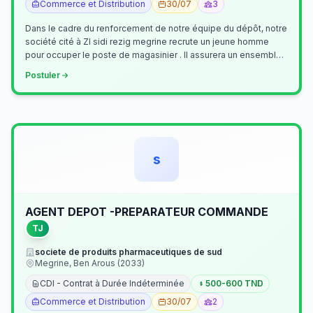
Commerce et Distribution
30/07
3
Dans le cadre du renforcement de notre équipe du dépôt, notre
société cité à ZI sidi rezig megrine recrute un jeune homme
pour occuper le poste de magasinier . Il assurera un ensemble
de tâches cour…
Postuler
s
AGENT DEPOT -PREPARATEUR COMMANDE
TJ
societe de produits pharmaceutiques de sud
Megrine, Ben Arous (2033)
CDI - Contrat à Durée Indéterminée
500-600 TND
Commerce et Distribution
30/07
2