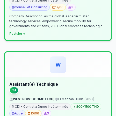
CDI - Contrat à Durée Indéterminée
Conseil et Consulting
12/06
3
Company Description: As the global leader in trusted
technology services, empowering secure mobility for
governments and citizens, VFS Global embraces technological
innovation including Generative…
Postuler
W
Assistant(e) Technique
TJ
WESTPOINT (DOMOTECH)
El Menzah, Tunis (2092)
CDI - Contrat à Durée Indéterminée
800-1500 TND
Autre
10/06
3