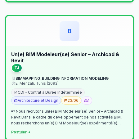
B
Un(e) BIM Modeleur(se) Senior – Archicad &
Revit
TJ
BIMMAPPING_BUILDING INFORMATION MODELING
El Menzah, Tunis (2092)
CDI - Contrat à Durée Indéterminée
Architecture et Design
23/06
1
📢 Nous recrutons un(e) BIM Modeleur(se) Senior – Archicad &
Revit Dans le cadre du développement de nos activités BIM,
nous recherchons un(e) BIM Modeleur(se) expérimenté(e)
maîtrisant Archicad et…
Postuler