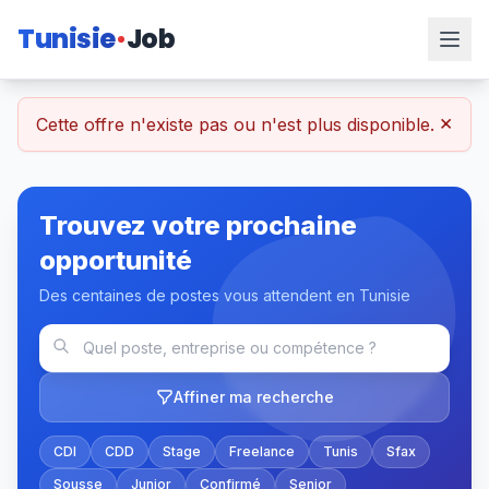
Tunisie
Job
×
Cette offre n'existe pas ou n'est plus disponible.
Trouvez votre prochaine
opportunité
Des centaines de postes vous attendent en Tunisie
Affiner ma recherche
CDI
CDD
Stage
Freelance
Tunis
Sfax
Sousse
Junior
Confirmé
Senior