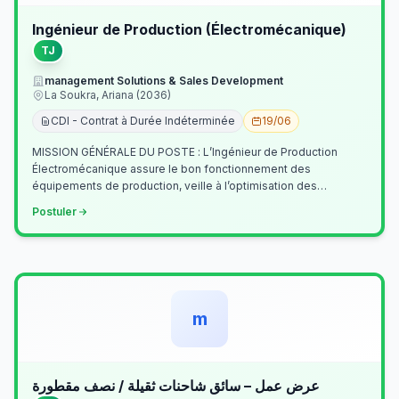
Ingénieur de Production (Électromécanique)
TJ
management Solutions & Sales Development
La Soukra, Ariana (2036)
CDI - Contrat à Durée Indéterminée
19/06
MISSION GÉNÉRALE DU POSTE : L’Ingénieur de Production
Électromécanique assure le bon fonctionnement des
équipements de production, veille à l’optimisation des
processus industriels et garantit la co…
Postuler
m
عرض عمل – سائق شاحنات ثقيلة / نصف مقطورة