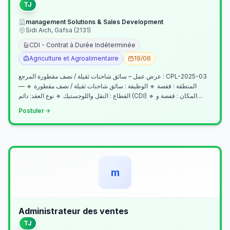
TJ
management Solutions & Sales Development
Sidi Aich, Gafsa (2131)
CDI - Contrat à Durée Indéterminée
Agriculture et Agroalimentaire
19/06
عرض عمل – سائق شاحنات ثقيلة / نصف مقطورة المرجع : CPL-2025-03
— المنطقة : قفصة 🔹 الوظيفة : سائق شاحنات ثقيلة / نصف مقطورة 🔹
القطاع : النقل واللوجستيك 🔹 نوع العقد: دائم (CDI) 🔹 المكان : قفصة و…
Postuler
m
Administrateur des ventes
TJ