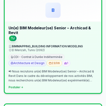
B
Un(e) BIM Modeleur(se) Senior – Archicad &
Revit
TJ
BIMMAPPING_BUILDING INFORMATION MODELING
El Menzah, Tunis (2092)
CDI - Contrat à Durée Indéterminée
Architecture et Design
23/06
1
📢 Nous recrutons un(e) BIM Modeleur(se) Senior – Archicad &
Revit Dans le cadre du développement de nos activités BIM,
nous recherchons un(e) BIM Modeleur(se) expérimenté(e)
maîtrisant Archicad et…
Postuler