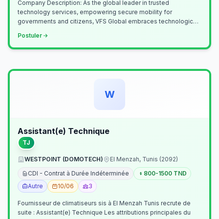
Company Description: As the global leader in trusted
technology services, empowering secure mobility for
governments and citizens, VFS Global embraces technological
innovation including Generative…
Postuler
W
Assistant(e) Technique
TJ
WESTPOINT (DOMOTECH)
El Menzah, Tunis (2092)
CDI - Contrat à Durée Indéterminée
800-1500 TND
Autre
10/06
3
Fournisseur de climatiseurs sis à El Menzah Tunis recrute de
suite : Assistant(e) Technique Les attributions principales du