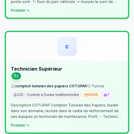
poste sont : 1- Suivi du parc véhicule : • Assurer le suivi de
l’activi…
Postuler
c
Technicien Supérieur
TJ
comptoir tunisien des papiers COTUPAP
Tunisie
CDI - Contrat à Durée Indéterminée
05/05
7
Description COTUPAP Comptoir Tunisien des Papiers, leader
dans son domaine, recrute dans le cadre du renforcement de
ses équipes un technicien de maintenance. Profil : - Technicien
Supérieur (…
Postuler