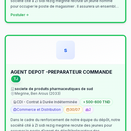
société cité à ZI sidi rezig megrine recrute un jeune homme
pour occuper le poste de magasinier . Il assurera un ensemble
de tâches cour…
Postuler
s
AGENT DEPOT -PREPARATEUR COMMANDE
TJ
societe de produits pharmaceutiques de sud
Megrine, Ben Arous (2033)
CDI - Contrat à Durée Indéterminée
500-600 TND
Commerce et Distribution
30/07
2
Dans le cadre du renforcement de notre équipe du dépôt, notre
société cité à ZI sidi rezig megrine recrute des jeunes pour
occuper le poste d’agent de dépôt/préparateur des