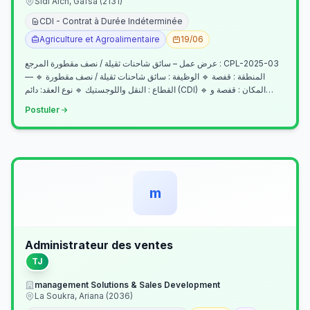
Sidi Aich, Gafsa (2131)
CDI - Contrat à Durée Indéterminée
Agriculture et Agroalimentaire
19/06
عرض عمل – سائق شاحنات ثقيلة / نصف مقطورة المرجع : CPL-2025-03
— المنطقة : قفصة 🔹 الوظيفة : سائق شاحنات ثقيلة / نصف مقطورة 🔹
القطاع : النقل واللوجستيك 🔹 نوع العقد: دائم (CDI) 🔹 المكان : قفصة و…
Postuler
m
Administrateur des ventes
TJ
management Solutions & Sales Development
La Soukra, Ariana (2036)