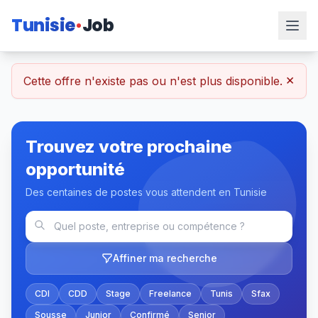
Tunisie
Job
×
Cette offre n'existe pas ou n'est plus disponible.
Trouvez votre prochaine
opportunité
Des centaines de postes vous attendent en Tunisie
Affiner ma recherche
CDI
CDD
Stage
Freelance
Tunis
Sfax
Sousse
Junior
Confirmé
Senior