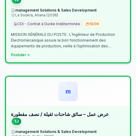
management Solutions & Sales Development
La Soukra, Ariana (2036)
CDI - Contrat à Durée Indéterminée
19/06
MISSION GÉNÉRALE DU POSTE : L’Ingénieur de Production
Électromécanique assure le bon fonctionnement des
équipements de production, veille à l’optimisation des
processus industriels et garantit la co…
Postuler
m
عرض عمل – سائق شاحنات ثقيلة / نصف مقطورة
TJ
management Solutions & Sales Development