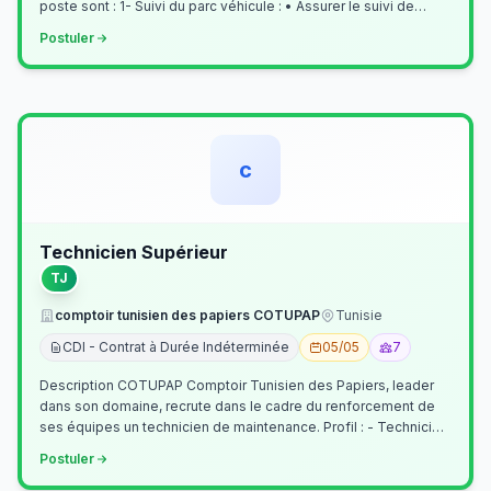
poste sont : 1- Suivi du parc véhicule : • Assurer le suivi de
l’activi…
Postuler
c
Technicien Supérieur
TJ
comptoir tunisien des papiers COTUPAP
Tunisie
CDI - Contrat à Durée Indéterminée
05/05
7
Description COTUPAP Comptoir Tunisien des Papiers, leader
dans son domaine, recrute dans le cadre du renforcement de
ses équipes un technicien de maintenance. Profil : - Technicien
Supérieur (…
Postuler