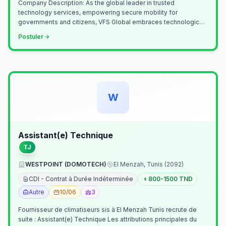
Company Description: As the global leader in trusted
technology services, empowering secure mobility for
governments and citizens, VFS Global embraces technological
innovation including Generative…
Postuler
W
Assistant(e) Technique
TJ
WESTPOINT (DOMOTECH)
El Menzah, Tunis (2092)
CDI - Contrat à Durée Indéterminée
800-1500 TND
Autre
10/06
3
Fournisseur de climatiseurs sis à El Menzah Tunis recrute de
suite : Assistant(e) Technique Les attributions principales du