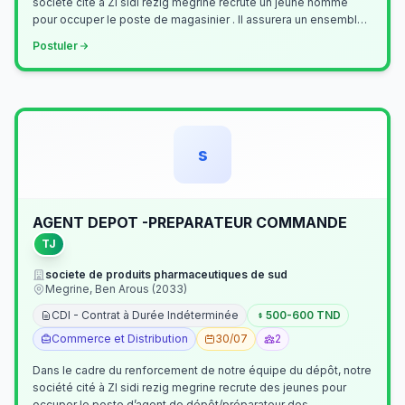
société cité à ZI sidi rezig megrine recrute un jeune homme
pour occuper le poste de magasinier . Il assurera un ensemble
de tâches cour…
Postuler
s
AGENT DEPOT -PREPARATEUR COMMANDE
TJ
societe de produits pharmaceutiques de sud
Megrine, Ben Arous (2033)
CDI - Contrat à Durée Indéterminée
500-600 TND
Commerce et Distribution
30/07
2
Dans le cadre du renforcement de notre équipe du dépôt, notre
société cité à ZI sidi rezig megrine recrute des jeunes pour
occuper le poste d’agent de dépôt/préparateur des