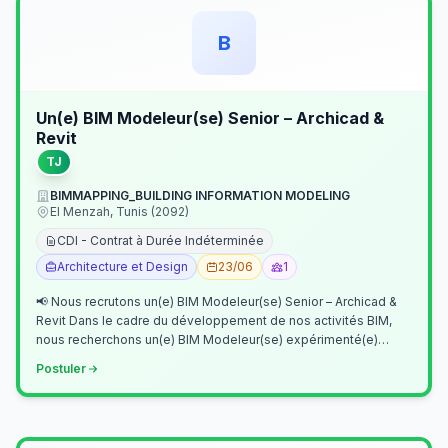
B
Un(e) BIM Modeleur(se) Senior – Archicad &
Revit
TJ
BIMMAPPING_BUILDING INFORMATION MODELING
El Menzah, Tunis (2092)
CDI - Contrat à Durée Indéterminée
Architecture et Design
23/06
1
📢 Nous recrutons un(e) BIM Modeleur(se) Senior – Archicad &
Revit Dans le cadre du développement de nos activités BIM,
nous recherchons un(e) BIM Modeleur(se) expérimenté(e)
maîtrisant Archicad et…
Postuler