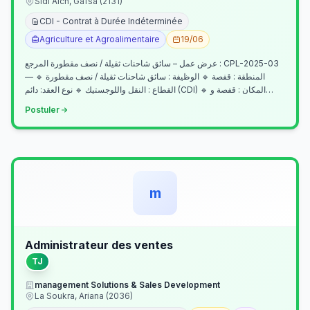
Sidi Aich, Gafsa (2131)
CDI - Contrat à Durée Indéterminée
Agriculture et Agroalimentaire
19/06
عرض عمل – سائق شاحنات ثقيلة / نصف مقطورة المرجع : CPL-2025-03
— المنطقة : قفصة 🔹 الوظيفة : سائق شاحنات ثقيلة / نصف مقطورة 🔹
القطاع : النقل واللوجستيك 🔹 نوع العقد: دائم (CDI) 🔹 المكان : قفصة و…
Postuler
m
Administrateur des ventes
TJ
management Solutions & Sales Development
La Soukra, Ariana (2036)