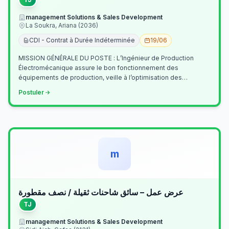
management Solutions & Sales Development
La Soukra, Ariana (2036)
CDI - Contrat à Durée Indéterminée
19/06
MISSION GÉNÉRALE DU POSTE : L’Ingénieur de Production
Électromécanique assure le bon fonctionnement des
équipements de production, veille à l’optimisation des
processus industriels et garantit la co…
Postuler
m
عرض عمل – سائق شاحنات ثقيلة / نصف مقطورة
TJ
management Solutions & Sales Development