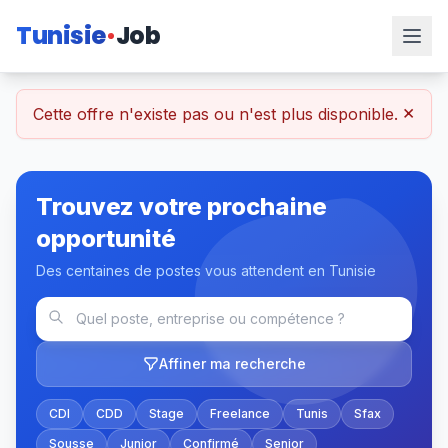
Tunisie
Job
×
Cette offre n'existe pas ou n'est plus disponible.
Trouvez votre prochaine
opportunité
Des centaines de postes vous attendent en Tunisie
Affiner ma recherche
CDI
CDD
Stage
Freelance
Tunis
Sfax
Sousse
Junior
Confirmé
Senior