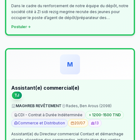
Dans le cadre du renforcement de notre équipe du dépôt, notre
société cité à ZI sidi rezig megrine recrute des jeunes pour
occuper le poste d’agent de dépôt/préparateur des
commandes . Il assurer…
Postuler
M
Assistant(e) commercial(e)
TJ
MAGHREB REVÊTEMENT
Rades, Ben Arous (2098)
CDI - Contrat à Durée Indéterminée
1200-1500 TND
Commerce et Distribution
20/07
13
Assistant(e) du Directeur commercial Contact et démarchage
clients, réception des commandes, initialisation des ventes,