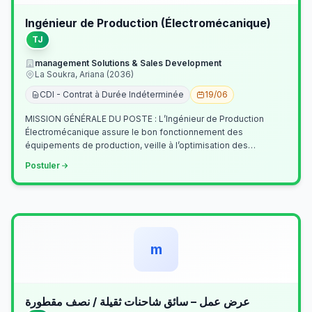
Ingénieur de Production (Électromécanique)
TJ
management Solutions & Sales Development
La Soukra, Ariana (2036)
CDI - Contrat à Durée Indéterminée
19/06
MISSION GÉNÉRALE DU POSTE : L’Ingénieur de Production
Électromécanique assure le bon fonctionnement des
équipements de production, veille à l’optimisation des
processus industriels et garantit la co…
Postuler
m
عرض عمل – سائق شاحنات ثقيلة / نصف مقطورة