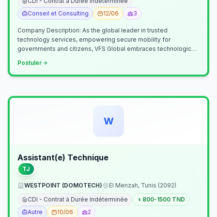
CDI - Contrat à Durée Indéterminée
Conseil et Consulting
12/06
3
Company Description: As the global leader in trusted
technology services, empowering secure mobility for
governments and citizens, VFS Global embraces technological
innovation including Generative…
Postuler
W
Assistant(e) Technique
TJ
WESTPOINT (DOMOTECH)
El Menzah, Tunis (2092)
CDI - Contrat à Durée Indéterminée
800-1500 TND
Autre
10/06
2