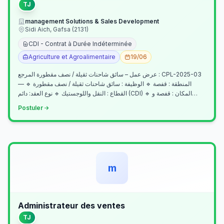
TJ
management Solutions & Sales Development
Sidi Aich, Gafsa (2131)
CDI - Contrat à Durée Indéterminée
Agriculture et Agroalimentaire
19/06
عرض عمل – سائق شاحنات ثقيلة / نصف مقطورة المرجع : CPL-2025-03
— المنطقة : قفصة 🔹 الوظيفة : سائق شاحنات ثقيلة / نصف مقطورة 🔹
القطاع : النقل واللوجستيك 🔹 نوع العقد: دائم (CDI) 🔹 المكان : قفصة و…
Postuler
m
Administrateur des ventes
TJ