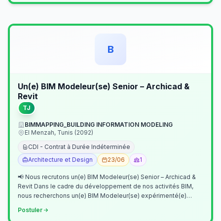
B
Un(e) BIM Modeleur(se) Senior – Archicad &
Revit
TJ
BIMMAPPING_BUILDING INFORMATION MODELING
El Menzah, Tunis (2092)
CDI - Contrat à Durée Indéterminée
Architecture et Design
23/06
1
📢 Nous recrutons un(e) BIM Modeleur(se) Senior – Archicad &
Revit Dans le cadre du développement de nos activités BIM,
nous recherchons un(e) BIM Modeleur(se) expérimenté(e)
maîtrisant Archicad et…
Postuler