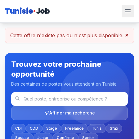
Tunisie
Job
×
Cette offre n'existe pas ou n'est plus disponible.
Trouvez votre prochaine
opportunité
Des centaines de postes vous attendent en Tunisie
Affiner ma recherche
CDI
CDD
Stage
Freelance
Tunis
Sfax
Sousse
Junior
Confirmé
Senior