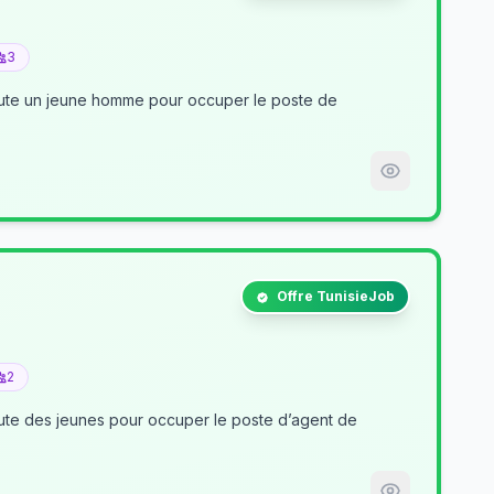
3
crute un jeune homme pour occuper le poste de
Offre TunisieJob
2
nt de