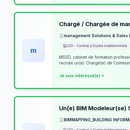
Chargé / Chargée de mark
management Solutions & Sales
CDI - Contrat à Durée Indéterminée
m
MSSD, cabinet de formation profess
recrute un(e) Chargé(e) de Communi
Je suis intéressé(e)
Un(e) BIM Modeleur(se) S
BIMMAPPING_BUILDING INFORM
CDI - Contrat à Durée Indéterminée