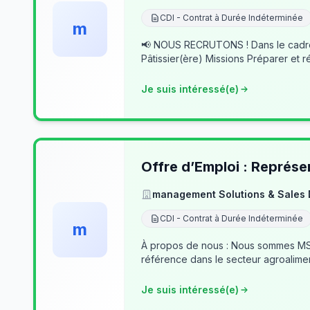
CDI - Contrat à Durée Indéterminée
m
📢 NOUS RECRUTONS ! Dans le cadre du développement de notre activité, nous recherchons des professionnels passionnés pour rejoindre notre équipe. 👨‍🍳
Pâtissier(ère) Missions Préparer et r
Je suis intéressé(e)
Offre d’Emploi : Représe
management Solutions & Sales
CDI - Contrat à Durée Indéterminée
m
À propos de nous : Nous sommes MSSD
référence dans le secteur agroalime
Je suis intéressé(e)