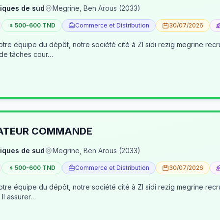
iques de sud
Megrine, Ben Arous (2033)
500-600 TND
Commerce et Distribution
30/07/2026
tre équipe du dépôt, notre société cité à ZI sidi rezig megrine re
 de tâches cour…
RATEUR COMMANDE
iques de sud
Megrine, Ben Arous (2033)
500-600 TND
Commerce et Distribution
30/07/2026
pôt, notre société cité à ZI sidi rezig megrine recrute des jeunes pour occuper le poste d’age
dépôt/préparateur des commandes . Il assurer…