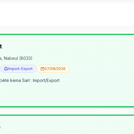
t
a, Nabeul (8033)
Import-Export
07/08/2026
ciété kema Sarl : Import/Export
e