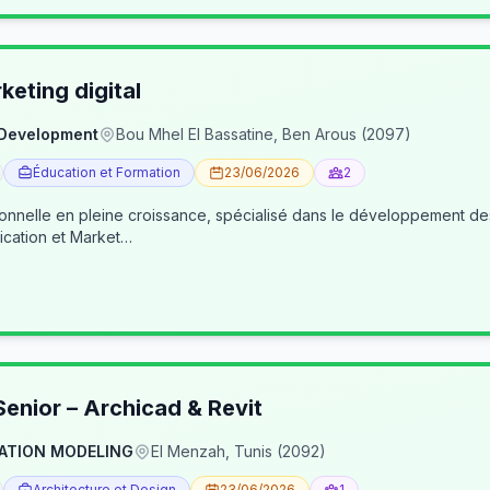
eting digital
 Development
Bou Mhel El Bassatine, Ben Arous (2097)
Éducation et Formation
23/06/2026
2
ionnelle en pleine croissance, spécialisé dans le développement 
cation et Market…
enior – Archicad & Revit
ATION MODELING
El Menzah, Tunis (2092)
Architecture et Design
23/06/2026
1