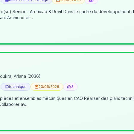
re du développement de nos activités BIM, nous recherchons un(e) BIM
ant Archicad et…
oukra, Ariana (2036)
technique
23/06/2026
3
 pièces et ensembles mécaniques en CAO Réaliser des plans techniqu
 Collaborer av…