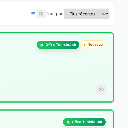
Trier par:
Nouveau
Offre TunisieJob
Offre TunisieJob