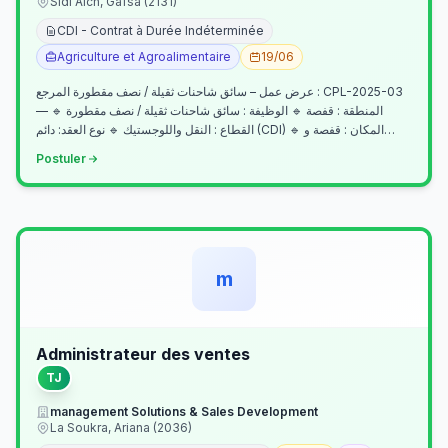
Sidi Aich, Gafsa (2131)
CDI - Contrat à Durée Indéterminée
Agriculture et Agroalimentaire
19/06
عرض عمل – سائق شاحنات ثقيلة / نصف مقطورة المرجع : CPL-2025-03
— المنطقة : قفصة 🔹 الوظيفة : سائق شاحنات ثقيلة / نصف مقطورة 🔹
القطاع : النقل واللوجستيك 🔹 نوع العقد: دائم (CDI) 🔹 المكان : قفصة و…
Postuler
m
Administrateur des ventes
TJ
management Solutions & Sales Development
La Soukra, Ariana (2036)