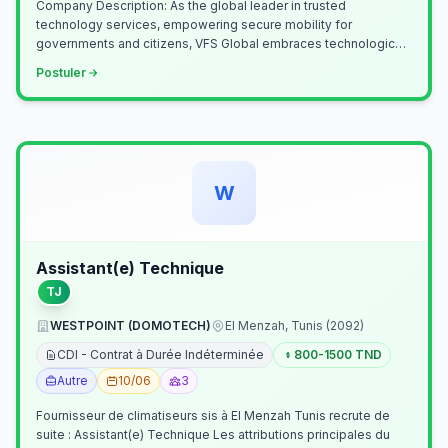
Company Description: As the global leader in trusted
technology services, empowering secure mobility for
governments and citizens, VFS Global embraces technological
innovation including Generative…
Postuler
W
Assistant(e) Technique
TJ
WESTPOINT (DOMOTECH)
El Menzah, Tunis (2092)
CDI - Contrat à Durée Indéterminée
800-1500 TND
Autre
10/06
3
Fournisseur de climatiseurs sis à El Menzah Tunis recrute de
suite : Assistant(e) Technique Les attributions principales du