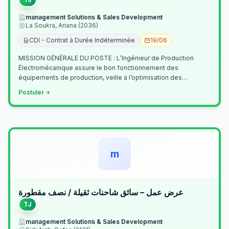
management Solutions & Sales Development
La Soukra, Ariana (2036)
CDI - Contrat à Durée Indéterminée
19/06
MISSION GÉNÉRALE DU POSTE : L’Ingénieur de Production
Électromécanique assure le bon fonctionnement des
équipements de production, veille à l’optimisation des
processus industriels et garantit la co…
Postuler
m
عرض عمل – سائق شاحنات ثقيلة / نصف مقطورة
TJ
management Solutions & Sales Development