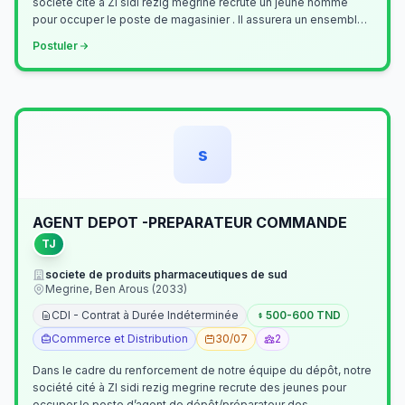
société cité à ZI sidi rezig megrine recrute un jeune homme
pour occuper le poste de magasinier . Il assurera un ensemble
de tâches cour…
Postuler
s
AGENT DEPOT -PREPARATEUR COMMANDE
TJ
societe de produits pharmaceutiques de sud
Megrine, Ben Arous (2033)
CDI - Contrat à Durée Indéterminée
500-600 TND
Commerce et Distribution
30/07
2
Dans le cadre du renforcement de notre équipe du dépôt, notre
société cité à ZI sidi rezig megrine recrute des jeunes pour
occuper le poste d’agent de dépôt/préparateur des