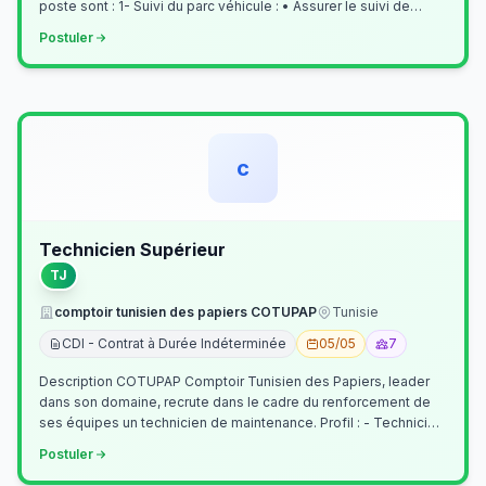
poste sont : 1- Suivi du parc véhicule : • Assurer le suivi de
l’activi…
Postuler
c
Technicien Supérieur
TJ
comptoir tunisien des papiers COTUPAP
Tunisie
CDI - Contrat à Durée Indéterminée
05/05
7
Description COTUPAP Comptoir Tunisien des Papiers, leader
dans son domaine, recrute dans le cadre du renforcement de
ses équipes un technicien de maintenance. Profil : - Technicien
Supérieur (…
Postuler