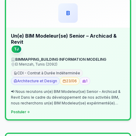
B
Un(e) BIM Modeleur(se) Senior – Archicad &
Revit
TJ
BIMMAPPING_BUILDING INFORMATION MODELING
El Menzah, Tunis (2092)
CDI - Contrat à Durée Indéterminée
Architecture et Design
23/06
1
📢 Nous recrutons un(e) BIM Modeleur(se) Senior – Archicad &
Revit Dans le cadre du développement de nos activités BIM,
nous recherchons un(e) BIM Modeleur(se) expérimenté(e)
maîtrisant Archicad et…
Postuler