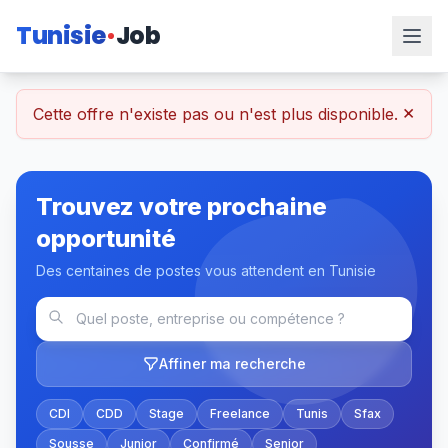
Tunisie
Job
×
Cette offre n'existe pas ou n'est plus disponible.
Trouvez votre prochaine
opportunité
Des centaines de postes vous attendent en Tunisie
Affiner ma recherche
CDI
CDD
Stage
Freelance
Tunis
Sfax
Sousse
Junior
Confirmé
Senior