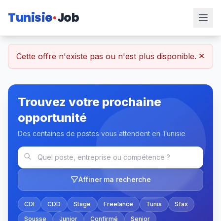
Tunisie
Job
×
Cette offre n'existe pas ou n'est plus disponible.
Trouvez votre prochaine
opportunité
Des centaines de postes vous attendent en Tunisie
Affiner ma recherche
CDI
CDD
Stage
Freelance
Tunis
Sfax
Sousse
Junior
Confirmé
Senior