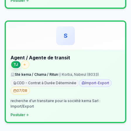
Postuler
S
Agent / Agente de transit
TJ
Sté kema / Chama / Ritun
Korba, Nabeul (8033)
CDD - Contrat à Durée Déterminée
Import-Export
07/08
recherche d'un transitaire pour la société kema Sarl :
Import/Export
Postuler