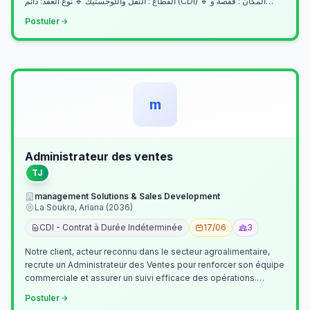
القطاع : النقل واللوجستيك 🔹 نوع العقد: دائم (CDI) 🔹 المكان : قفصة و…
Postuler
m
Administrateur des ventes
TJ
management Solutions & Sales Development
La Soukra, Ariana (2036)
CDI - Contrat à Durée Indéterminée
17/06
3
Notre client, acteur reconnu dans le secteur agroalimentaire,
recrute un Administrateur des Ventes pour renforcer son équipe
commerciale et assurer un suivi efficace des opérations.
Missions princ…
Postuler