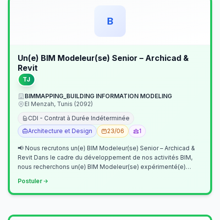
B
Un(e) BIM Modeleur(se) Senior – Archicad &
Revit
TJ
BIMMAPPING_BUILDING INFORMATION MODELING
El Menzah, Tunis (2092)
CDI - Contrat à Durée Indéterminée
Architecture et Design
23/06
1
📢 Nous recrutons un(e) BIM Modeleur(se) Senior – Archicad &
Revit Dans le cadre du développement de nos activités BIM,
nous recherchons un(e) BIM Modeleur(se) expérimenté(e)
maîtrisant Archicad et…
Postuler