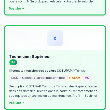
poste sont : 1- Suivi du parc véhicule : • Assurer le suivi de
l’activi…
Postuler
c
Technicien Supérieur
TJ
comptoir tunisien des papiers COTUPAP
Tunisie
CDI - Contrat à Durée Indéterminée
05/05
7
Description COTUPAP Comptoir Tunisien des Papiers, leader
dans son domaine, recrute dans le cadre du renforcement de
ses équipes un technicien de maintenance. Profil : - Technicien
Supérieur (…
Postuler