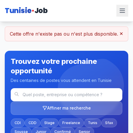
Tunisie
Job
×
Cette offre n'existe pas ou n'est plus disponible.
Trouvez votre prochaine
opportunité
Des centaines de postes vous attendent en Tunisie
Affiner ma recherche
CDI
CDD
Stage
Freelance
Tunis
Sfax
Sousse
Junior
Confirmé
Senior