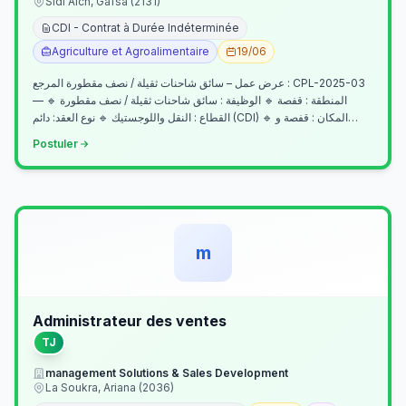
Sidi Aich, Gafsa (2131)
CDI - Contrat à Durée Indéterminée
Agriculture et Agroalimentaire
19/06
عرض عمل – سائق شاحنات ثقيلة / نصف مقطورة المرجع : CPL-2025-03
— المنطقة : قفصة 🔹 الوظيفة : سائق شاحنات ثقيلة / نصف مقطورة 🔹
القطاع : النقل واللوجستيك 🔹 نوع العقد: دائم (CDI) 🔹 المكان : قفصة و…
Postuler
m
Administrateur des ventes
TJ
management Solutions & Sales Development
La Soukra, Ariana (2036)