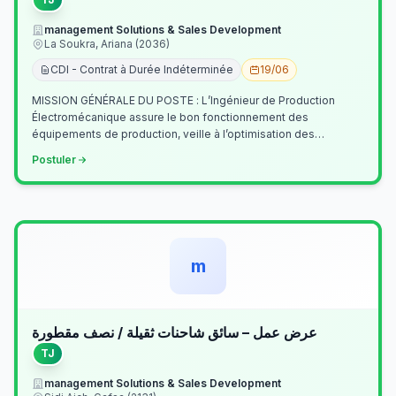
management Solutions & Sales Development
La Soukra, Ariana (2036)
CDI - Contrat à Durée Indéterminée
19/06
MISSION GÉNÉRALE DU POSTE : L’Ingénieur de Production
Électromécanique assure le bon fonctionnement des
équipements de production, veille à l’optimisation des
processus industriels et garantit la co…
Postuler
m
عرض عمل – سائق شاحنات ثقيلة / نصف مقطورة
TJ
management Solutions & Sales Development