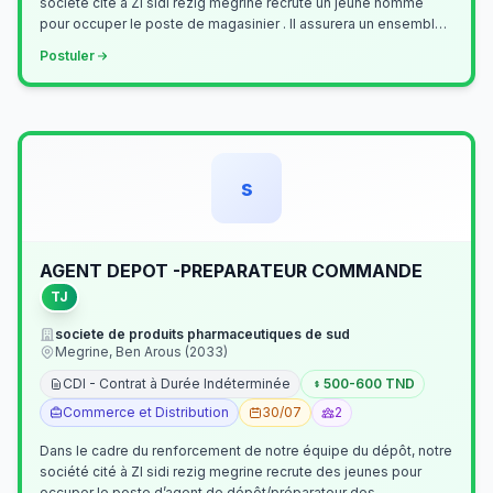
société cité à ZI sidi rezig megrine recrute un jeune homme
pour occuper le poste de magasinier . Il assurera un ensemble
de tâches cour…
Postuler
s
AGENT DEPOT -PREPARATEUR COMMANDE
TJ
societe de produits pharmaceutiques de sud
Megrine, Ben Arous (2033)
CDI - Contrat à Durée Indéterminée
500-600 TND
Commerce et Distribution
30/07
2
Dans le cadre du renforcement de notre équipe du dépôt, notre
société cité à ZI sidi rezig megrine recrute des jeunes pour
occuper le poste d’agent de dépôt/préparateur des