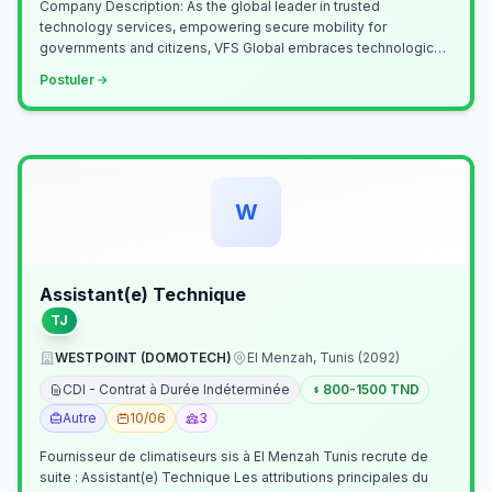
Company Description: As the global leader in trusted
technology services, empowering secure mobility for
governments and citizens, VFS Global embraces technological
innovation including Generative…
Postuler
W
Assistant(e) Technique
TJ
WESTPOINT (DOMOTECH)
El Menzah, Tunis (2092)
CDI - Contrat à Durée Indéterminée
800-1500 TND
Autre
10/06
3
Fournisseur de climatiseurs sis à El Menzah Tunis recrute de
suite : Assistant(e) Technique Les attributions principales du