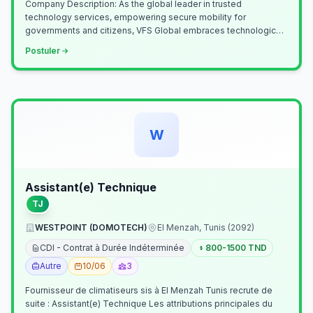
Company Description: As the global leader in trusted
technology services, empowering secure mobility for
governments and citizens, VFS Global embraces technological
innovation including Generative…
Postuler
W
Assistant(e) Technique
TJ
WESTPOINT (DOMOTECH)
El Menzah, Tunis (2092)
CDI - Contrat à Durée Indéterminée
800-1500 TND
Autre
10/06
3
Fournisseur de climatiseurs sis à El Menzah Tunis recrute de
suite : Assistant(e) Technique Les attributions principales du