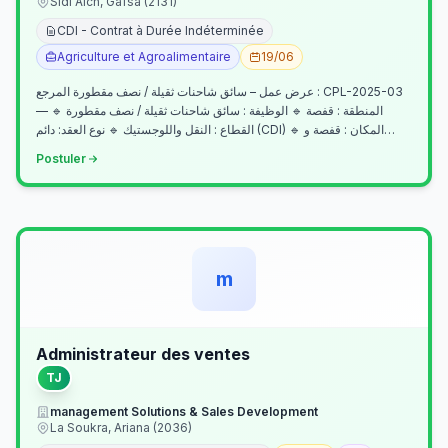
Sidi Aich, Gafsa (2131)
CDI - Contrat à Durée Indéterminée
Agriculture et Agroalimentaire
19/06
عرض عمل – سائق شاحنات ثقيلة / نصف مقطورة المرجع : CPL-2025-03
— المنطقة : قفصة 🔹 الوظيفة : سائق شاحنات ثقيلة / نصف مقطورة 🔹
القطاع : النقل واللوجستيك 🔹 نوع العقد: دائم (CDI) 🔹 المكان : قفصة و…
Postuler
m
Administrateur des ventes
TJ
management Solutions & Sales Development
La Soukra, Ariana (2036)