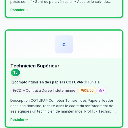
poste sont : 1- Suivi du parc véhicule : • Assurer le suivi de
l’activi…
Postuler
c
Technicien Supérieur
TJ
comptoir tunisien des papiers COTUPAP
Tunisie
CDI - Contrat à Durée Indéterminée
05/05
7
Description COTUPAP Comptoir Tunisien des Papiers, leader
dans son domaine, recrute dans le cadre du renforcement de
ses équipes un technicien de maintenance. Profil : - Technicien
Supérieur (…
Postuler