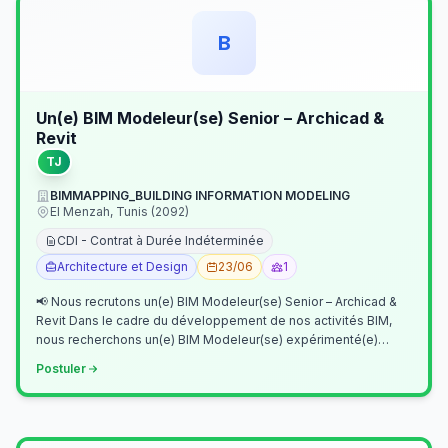
B
Un(e) BIM Modeleur(se) Senior – Archicad &
Revit
TJ
BIMMAPPING_BUILDING INFORMATION MODELING
El Menzah, Tunis (2092)
CDI - Contrat à Durée Indéterminée
Architecture et Design
23/06
1
📢 Nous recrutons un(e) BIM Modeleur(se) Senior – Archicad &
Revit Dans le cadre du développement de nos activités BIM,
nous recherchons un(e) BIM Modeleur(se) expérimenté(e)
maîtrisant Archicad et…
Postuler