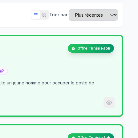
Trier par:
Offre TunisieJob
2
crute un jeune homme pour occuper le poste de
Offre TunisieJob