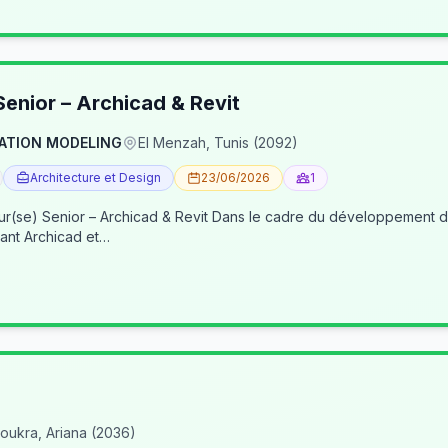
enior – Archicad & Revit
ATION MODELING
El Menzah, Tunis (2092)
Architecture et Design
23/06/2026
1
re du développement de nos activités BIM, nous recherchons un(e) BIM
ant Archicad et…
oukra, Ariana (2036)