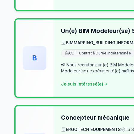
Un(e) BIM Modeleur(se) S
BIMMAPPING_BUILDING INFORM
CDI - Contrat à Durée Indéterminée
B
📢 Nous recrutons un(e) BIM Modeleur(se) Senior – Archicad & Revit Dans le cad
Modeleur(se) expérimenté(e) maîtris
Je suis intéressé(e)
Concepteur mécanique
ERGOTECH EQUIPEMENTS
La S