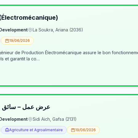
 (Électromécanique)
 Development
La Soukra, Ariana (2036)
19/06/2026
nieur de Production Électromécanique assure le bon fonctionneme
ls et garantit la co…
عرض عمل – سائق شا
 Development
Sidi Aich, Gafsa (2131)
Agriculture et Agroalimentaire
19/06/2026