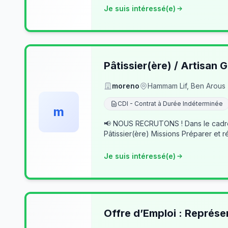
Je suis intéressé(e)
Pâtissier(ère) / Artisan G
moreno
Hammam Lif, Ben Arous
CDI - Contrat à Durée Indéterminée
m
📢 NOUS RECRUTONS ! Dans le cadre du développement de notre activité, nous recherchons des professionnels passionnés pour rejoindre notre équipe. 👨‍🍳
Pâtissier(ère) Missions Préparer et r
Je suis intéressé(e)
Offre d’Emploi : Représe