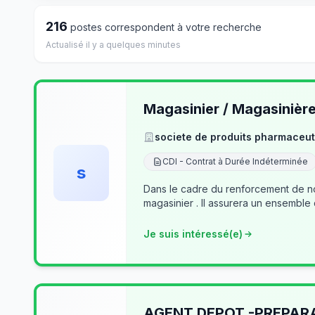
216
postes correspondent à votre recherche
Actualisé il y a quelques minutes
Magasinier / Magasinièr
societe de produits pharmaceut
CDI - Contrat à Durée Indéterminée
s
Dans le cadre du renforcement de no
magasinier . Il assurera un ensemble
Je suis intéressé(e)
AGENT DEPOT -PREPA