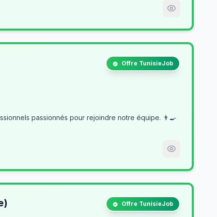
Offre TunisieJob
e)
Offre TunisieJob