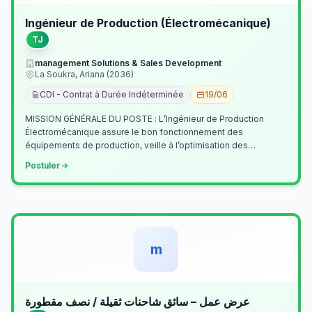
Ingénieur de Production (Électromécanique)
TJ
management Solutions & Sales Development
La Soukra, Ariana (2036)
CDI - Contrat à Durée Indéterminée
19/06
MISSION GÉNÉRALE DU POSTE : L’Ingénieur de Production
Électromécanique assure le bon fonctionnement des
équipements de production, veille à l’optimisation des
processus industriels et garantit la co…
Postuler
m
عرض عمل – سائق شاحنات ثقيلة / نصف مقطورة