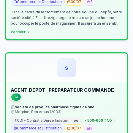
Commerce et Distribution
30/07
3
Dans le cadre du renforcement de notre équipe du dépôt, notre
société cité à ZI sidi rezig megrine recrute un jeune homme
pour occuper le poste de magasinier . Il assurera un ensemble
de tâches cour…
Postuler
s
AGENT DEPOT -PREPARATEUR COMMANDE
TJ
societe de produits pharmaceutiques de sud
Megrine, Ben Arous (2033)
CDI - Contrat à Durée Indéterminée
500-600 TND
Commerce et Distribution
30/07
2