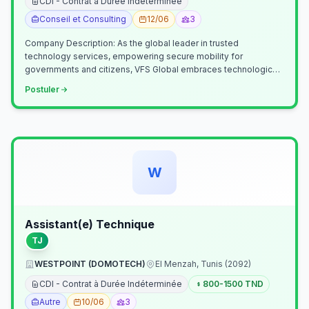
CDI - Contrat à Durée Indéterminée
Conseil et Consulting
12/06
3
Company Description: As the global leader in trusted
technology services, empowering secure mobility for
governments and citizens, VFS Global embraces technological
innovation including Generative…
Postuler
W
Assistant(e) Technique
TJ
WESTPOINT (DOMOTECH)
El Menzah, Tunis (2092)
CDI - Contrat à Durée Indéterminée
800-1500 TND
Autre
10/06
3