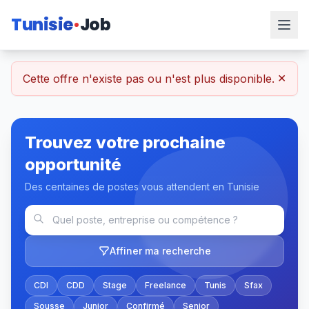
Tunisie
Job
×
Cette offre n'existe pas ou n'est plus disponible.
Trouvez votre prochaine
opportunité
Des centaines de postes vous attendent en Tunisie
Affiner ma recherche
CDI
CDD
Stage
Freelance
Tunis
Sfax
Sousse
Junior
Confirmé
Senior