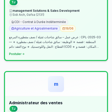
TJ
management Solutions & Sales Development
Sidi Aich, Gafsa (2131)
CDI - Contrat à Durée Indéterminée
Agriculture et Agroalimentaire
19/06
عرض عمل – سائق شاحنات ثقيلة / نصف مقطورة المرجع : CPL-2025-03
— المنطقة : قفصة 🔹 الوظيفة : سائق شاحنات ثقيلة / نصف مقطورة 🔹
القطاع : النقل واللوجستيك 🔹 نوع العقد: دائم (CDI) 🔹 المكان : قفصة و…
Postuler
m
Administrateur des ventes
TJ