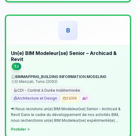
B
Un(e) BIM Modeleur(se) Senior – Archicad &
Revit
TJ
BIMMAPPING_BUILDING INFORMATION MODELING
El Menzah, Tunis (2092)
CDI - Contrat à Durée Indéterminée
Architecture et Design
23/06
1
📢 Nous recrutons un(e) BIM Modeleur(se) Senior – Archicad &
Revit Dans le cadre du développement de nos activités BIM,
nous recherchons un(e) BIM Modeleur(se) expérimenté(e)
maîtrisant Archicad et…
Postuler