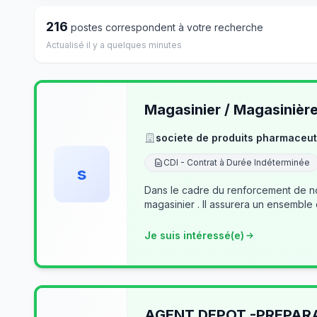
216
postes correspondent à votre recherche
Actualisé il y a quelques minutes
Magasinier / Magasinièr
societe de produits pharmaceut
CDI - Contrat à Durée Indéterminée
s
Dans le cadre du renforcement de no
magasinier . Il assurera un ensemble
Je suis intéressé(e)
AGENT DEPOT -PREPA