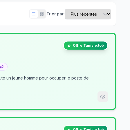
Trier par:
Offre TunisieJob
2
crute un jeune homme pour occuper le poste de
Offre TunisieJob