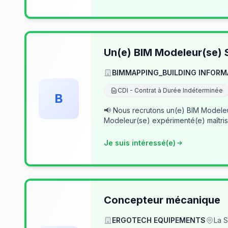
Un(e) BIM Modeleur(se) S
BIMMAPPING_BUILDING INFORM
CDI - Contrat à Durée Indéterminée
B
📢 Nous recrutons un(e) BIM Modeleur(se) Senior – Archicad & Revit Dans le cad
Modeleur(se) expérimenté(e) maîtris
Je suis intéressé(e)
Concepteur mécanique
ERGOTECH EQUIPEMENTS
La S