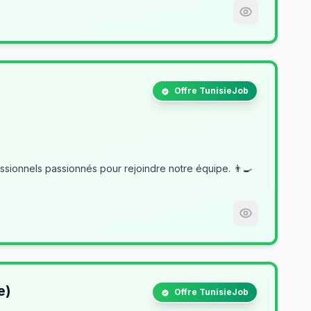
Offre TunisieJob
e)
Offre TunisieJob