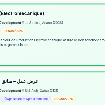
 (Électromécanique)
 Development
La Soukra, Ariana (2036)
19/06/2026
nieur de Production Électromécanique assure le bon fonctionneme
ls et garantit la co…
عرض عمل – سائق شا
 Development
Sidi Aich, Gafsa (2131)
Agriculture et Agroalimentaire
19/06/2026