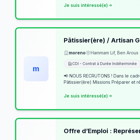
Je suis intéressé(e)
Pâtissier(ère) / Artisan G
moreno
Hammam Lif, Ben Arous
CDI - Contrat à Durée Indéterminée
m
📢 NOUS RECRUTONS ! Dans le cadre du développement de notre activité, nous recherchons des professionnels passionnés pour rejoindre notre équipe. 👨‍🍳
Pâtissier(ère) Missions Préparer et r
Je suis intéressé(e)
Offre d’Emploi : Représe