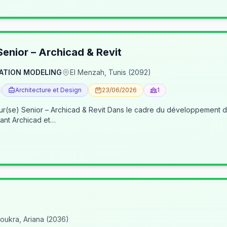
enior – Archicad & Revit
ATION MODELING
El Menzah, Tunis (2092)
Architecture et Design
23/06/2026
1
re du développement de nos activités BIM, nous recherchons un(e) BIM
ant Archicad et…
oukra, Ariana (2036)