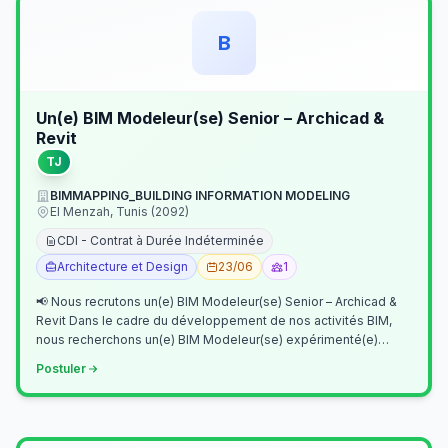
B
Un(e) BIM Modeleur(se) Senior – Archicad &
Revit
TJ
BIMMAPPING_BUILDING INFORMATION MODELING
El Menzah, Tunis (2092)
CDI - Contrat à Durée Indéterminée
Architecture et Design
23/06
1
📢 Nous recrutons un(e) BIM Modeleur(se) Senior – Archicad &
Revit Dans le cadre du développement de nos activités BIM,
nous recherchons un(e) BIM Modeleur(se) expérimenté(e)
maîtrisant Archicad et…
Postuler