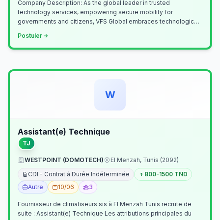
Company Description: As the global leader in trusted
technology services, empowering secure mobility for
governments and citizens, VFS Global embraces technological
innovation including Generative…
Postuler
W
Assistant(e) Technique
TJ
WESTPOINT (DOMOTECH)
El Menzah, Tunis (2092)
CDI - Contrat à Durée Indéterminée
800-1500 TND
Autre
10/06
3
Fournisseur de climatiseurs sis à El Menzah Tunis recrute de
suite : Assistant(e) Technique Les attributions principales du