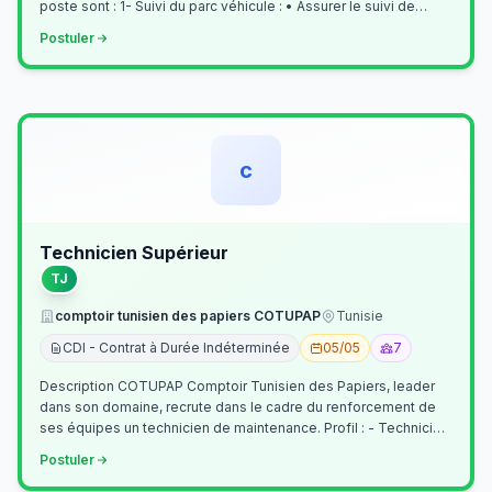
poste sont : 1- Suivi du parc véhicule : • Assurer le suivi de
l’activi…
Postuler
c
Technicien Supérieur
TJ
comptoir tunisien des papiers COTUPAP
Tunisie
CDI - Contrat à Durée Indéterminée
05/05
7
Description COTUPAP Comptoir Tunisien des Papiers, leader
dans son domaine, recrute dans le cadre du renforcement de
ses équipes un technicien de maintenance. Profil : - Technicien
Supérieur (…
Postuler