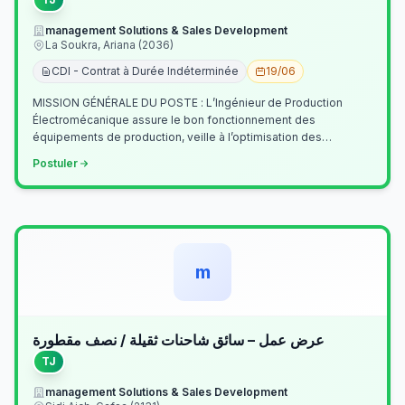
management Solutions & Sales Development
La Soukra, Ariana (2036)
CDI - Contrat à Durée Indéterminée
19/06
MISSION GÉNÉRALE DU POSTE : L’Ingénieur de Production
Électromécanique assure le bon fonctionnement des
équipements de production, veille à l’optimisation des
processus industriels et garantit la co…
Postuler
m
عرض عمل – سائق شاحنات ثقيلة / نصف مقطورة
TJ
management Solutions & Sales Development