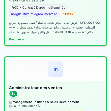
Sidi Aich, Gafsa (2131)
CDI - Contrat à Durée Indéterminée
Agriculture et Agroalimentaire
19/06
عرض عمل – سائق شاحنات ثقيلة / نصف مقطورة المرجع : CPL-2025-03
— المنطقة : قفصة 🔹 الوظيفة : سائق شاحنات ثقيلة / نصف مقطورة 🔹
القطاع : النقل واللوجستيك 🔹 نوع العقد: دائم (CDI) 🔹 المكان : قفصة و…
Postuler
m
Administrateur des ventes
TJ
management Solutions & Sales Development
La Soukra, Ariana (2036)