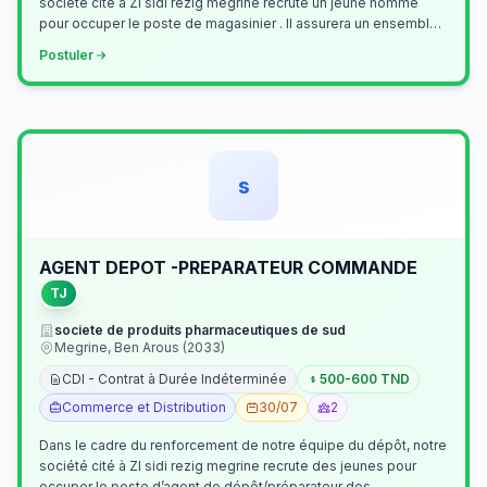
société cité à ZI sidi rezig megrine recrute un jeune homme
pour occuper le poste de magasinier . Il assurera un ensemble
de tâches cour…
Postuler
s
AGENT DEPOT -PREPARATEUR COMMANDE
TJ
societe de produits pharmaceutiques de sud
Megrine, Ben Arous (2033)
CDI - Contrat à Durée Indéterminée
500-600 TND
Commerce et Distribution
30/07
2
Dans le cadre du renforcement de notre équipe du dépôt, notre
société cité à ZI sidi rezig megrine recrute des jeunes pour
occuper le poste d’agent de dépôt/préparateur des