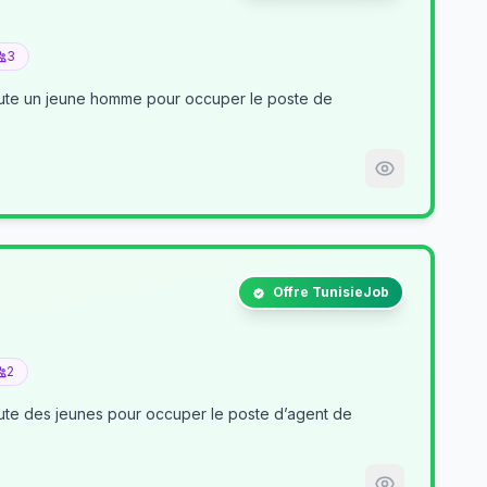
3
crute un jeune homme pour occuper le poste de
Offre TunisieJob
2
nt de