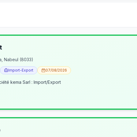
t
a, Nabeul (8033)
Import-Export
07/08/2026
ciété kema Sarl : Import/Export
e