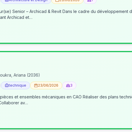
re du développement de nos activités BIM, nous recherchons un(e) BIM
ant Archicad et…
oukra, Ariana (2036)
technique
23/06/2026
3
 pièces et ensembles mécaniques en CAO Réaliser des plans techniqu
 Collaborer av…