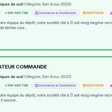
iques de sud
Megrine, Ben Arous (2033)
500-600 TND
Commerce et Distribution
30/07/2026
tre équipe du dépôt, notre société cité à ZI sidi rezig megrine re
 de tâches cour…
RATEUR COMMANDE
iques de sud
Megrine, Ben Arous (2033)
500-600 TND
Commerce et Distribution
30/07/2026
pôt, notre société cité à ZI sidi rezig megrine recrute des jeunes pour occuper le poste d’age
dépôt/préparateur des commandes . Il assurer…