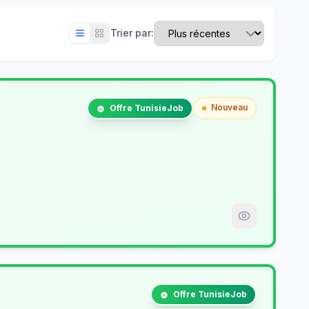
Trier par:
Nouveau
Offre TunisieJob
Offre TunisieJob