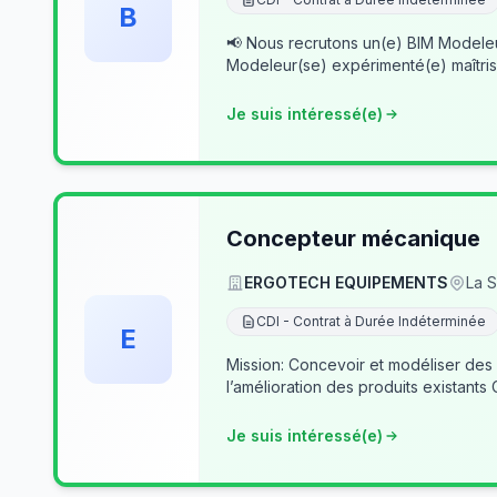
B
📢 Nous recrutons un(e) BIM Modeleur(se) Senior – Archicad & Revit Dans le cad
Modeleur(se) expérimenté(e) maîtris
Je suis intéressé(e)
Concepteur mécanique
ERGOTECH EQUIPEMENTS
La S
CDI - Contrat à Durée Indéterminée
E
Mission: Concevoir et modéliser des
l’amélioration des produits existants
Je suis intéressé(e)