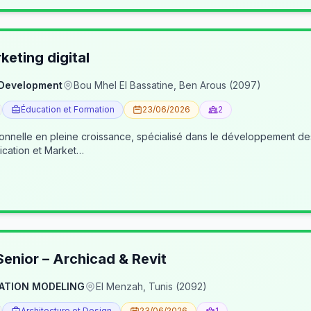
eting digital
 Development
Bou Mhel El Bassatine, Ben Arous (2097)
Éducation et Formation
23/06/2026
2
ionnelle en pleine croissance, spécialisé dans le développement 
cation et Market…
enior – Archicad & Revit
ATION MODELING
El Menzah, Tunis (2092)
Architecture et Design
23/06/2026
1