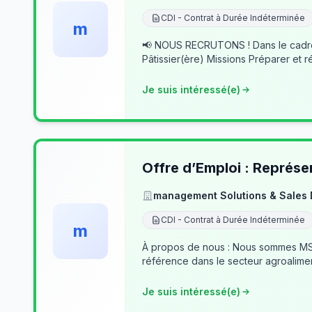
CDI - Contrat à Durée Indéterminée
m
📢 NOUS RECRUTONS ! Dans le cadre du développement de notre activité, nous recherchons des professionnels passionnés pour rejoindre notre équipe. 👨‍🍳
Pâtissier(ère) Missions Préparer et r
Je suis intéressé(e)
Offre d’Emploi : Représe
management Solutions & Sales
CDI - Contrat à Durée Indéterminée
m
À propos de nous : Nous sommes MSSD
référence dans le secteur agroalime
Je suis intéressé(e)