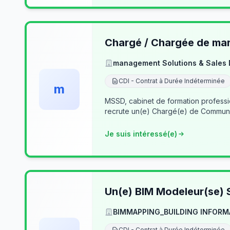
Chargé / Chargée de mark
management Solutions & Sales
CDI - Contrat à Durée Indéterminée
m
MSSD, cabinet de formation profess
recrute un(e) Chargé(e) de Communi
Je suis intéressé(e)
Un(e) BIM Modeleur(se) S
BIMMAPPING_BUILDING INFORM
CDI - Contrat à Durée Indéterminée