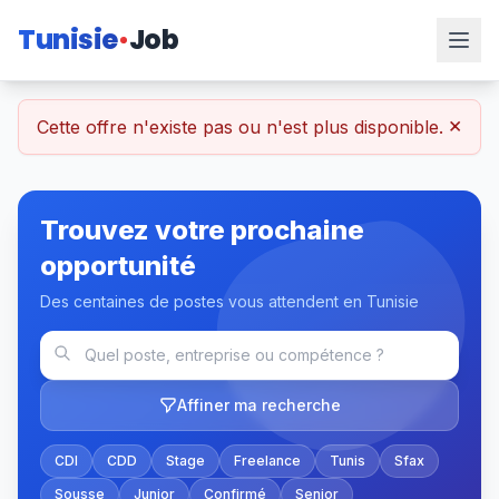
Tunisie
Job
×
Cette offre n'existe pas ou n'est plus disponible.
Trouvez votre prochaine
opportunité
Des centaines de postes vous attendent en Tunisie
Affiner ma recherche
CDI
CDD
Stage
Freelance
Tunis
Sfax
Sousse
Junior
Confirmé
Senior