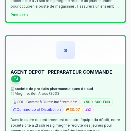
société cité à ZI sidi rezig megrine recrute un jeune homme
pour occuper le poste de magasinier . Il assurera un ensemble
de tâches cour…
Postuler
s
AGENT DEPOT -PREPARATEUR COMMANDE
TJ
societe de produits pharmaceutiques de sud
Megrine, Ben Arous (2033)
CDI - Contrat à Durée Indéterminée
500-600 TND
Commerce et Distribution
30/07
2
Dans le cadre du renforcement de notre équipe du dépôt, notre
société cité à ZI sidi rezig megrine recrute des jeunes pour
occuper le poste d’agent de dépôt/préparateur des