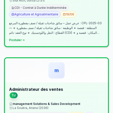
Sidi Aich, Gafsa (2131)
CDI - Contrat à Durée Indéterminée
Agriculture et Agroalimentaire
19/06
عرض عمل – سائق شاحنات ثقيلة / نصف مقطورة المرجع : CPL-2025-03
— المنطقة : قفصة 🔹 الوظيفة : سائق شاحنات ثقيلة / نصف مقطورة 🔹
القطاع : النقل واللوجستيك 🔹 نوع العقد: دائم (CDI) 🔹 المكان : قفصة و…
Postuler
m
Administrateur des ventes
TJ
management Solutions & Sales Development
La Soukra, Ariana (2036)