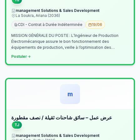
management Solutions & Sales Development
La Soukra, Ariana (2036)
CDI - Contrat à Durée Indéterminée
19/06
MISSION GÉNÉRALE DU POSTE : L’Ingénieur de Production
Électromécanique assure le bon fonctionnement des
équipements de production, veille à l’optimisation des
processus industriels et garantit la co…
Postuler
m
عرض عمل – سائق شاحنات ثقيلة / نصف مقطورة
TJ
management Solutions & Sales Development