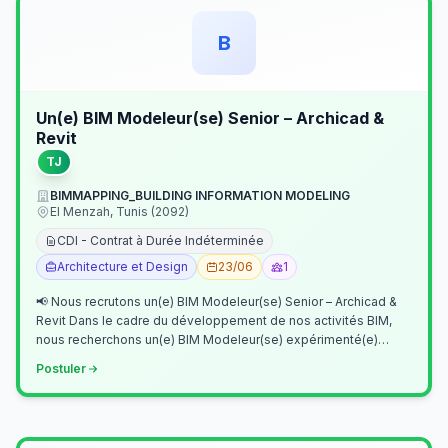
B
Un(e) BIM Modeleur(se) Senior – Archicad &
Revit
TJ
BIMMAPPING_BUILDING INFORMATION MODELING
El Menzah, Tunis (2092)
CDI - Contrat à Durée Indéterminée
Architecture et Design
23/06
1
📢 Nous recrutons un(e) BIM Modeleur(se) Senior – Archicad &
Revit Dans le cadre du développement de nos activités BIM,
nous recherchons un(e) BIM Modeleur(se) expérimenté(e)
maîtrisant Archicad et…
Postuler