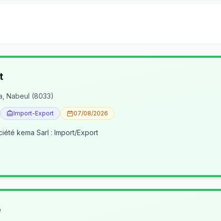
t
a, Nabeul (8033)
Import-Export
07/08/2026
ciété kema Sarl : Import/Export
e