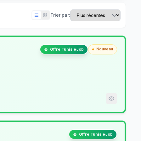
Trier par:
Nouveau
Offre TunisieJob
Offre TunisieJob