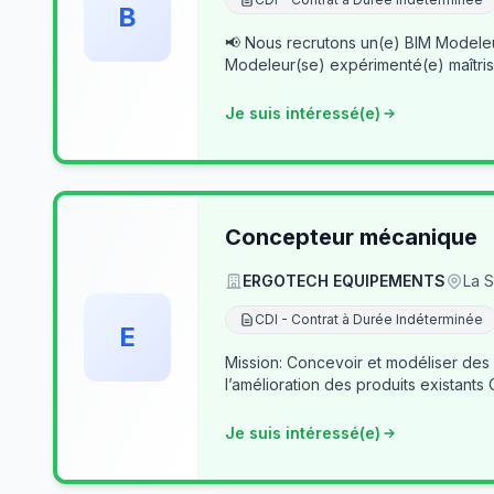
B
📢 Nous recrutons un(e) BIM Modeleur(se) Senior – Archicad & Revit Dans le cad
Modeleur(se) expérimenté(e) maîtris
Je suis intéressé(e)
Concepteur mécanique
ERGOTECH EQUIPEMENTS
La S
CDI - Contrat à Durée Indéterminée
E
Mission: Concevoir et modéliser des
l’amélioration des produits existants
Je suis intéressé(e)