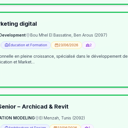
eting digital
 Development
Bou Mhel El Bassatine, Ben Arous (2097)
Éducation et Formation
23/06/2026
2
ionnelle en pleine croissance, spécialisé dans le développement 
cation et Market…
enior – Archicad & Revit
ATION MODELING
El Menzah, Tunis (2092)
Architecture et Design
23/06/2026
1