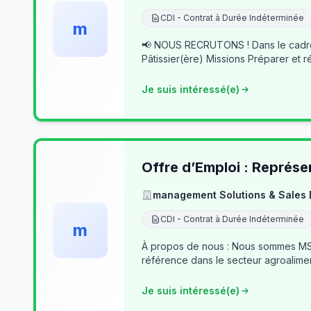
CDI - Contrat à Durée Indéterminée
m
📢 NOUS RECRUTONS ! Dans le cadre du développement de notre activité, nous recherchons des professionnels passionnés pour rejoindre notre équipe. 👨‍🍳
Pâtissier(ère) Missions Préparer et r
Je suis intéressé(e)
Offre d’Emploi : Représe
management Solutions & Sales
CDI - Contrat à Durée Indéterminée
m
À propos de nous : Nous sommes MSSD
référence dans le secteur agroalime
Je suis intéressé(e)