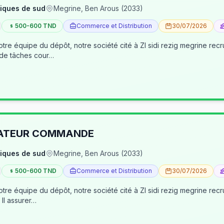
iques de sud
Megrine, Ben Arous (2033)
500-600 TND
Commerce et Distribution
30/07/2026
tre équipe du dépôt, notre société cité à ZI sidi rezig megrine re
 de tâches cour…
RATEUR COMMANDE
iques de sud
Megrine, Ben Arous (2033)
500-600 TND
Commerce et Distribution
30/07/2026
pôt, notre société cité à ZI sidi rezig megrine recrute des jeunes pour occuper le poste d’age
dépôt/préparateur des commandes . Il assurer…