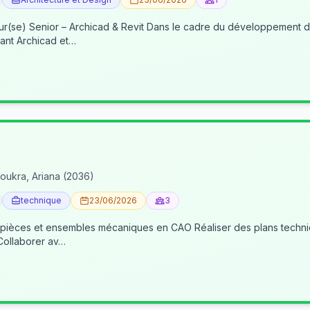
re du développement de nos activités BIM, nous recherchons un(e) BIM
ant Archicad et…
oukra, Ariana (2036)
technique
23/06/2026
3
 pièces et ensembles mécaniques en CAO Réaliser des plans techniqu
 Collaborer av…