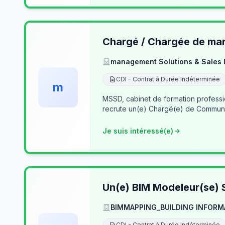
Chargé / Chargée de mark
management Solutions & Sales
CDI - Contrat à Durée Indéterminée
m
MSSD, cabinet de formation profess
recrute un(e) Chargé(e) de Communi
Je suis intéressé(e)
Un(e) BIM Modeleur(se) S
BIMMAPPING_BUILDING INFORM
CDI - Contrat à Durée Indéterminée