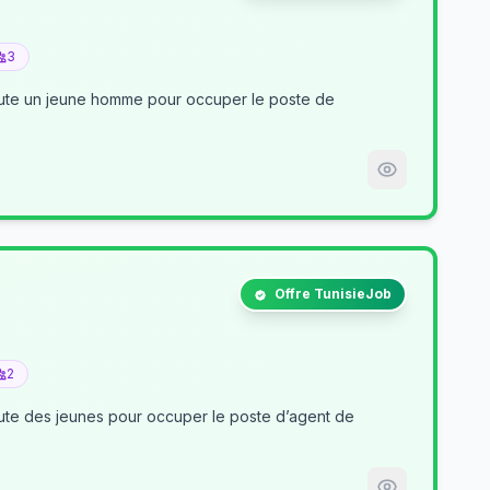
3
crute un jeune homme pour occuper le poste de
Offre TunisieJob
2
nt de