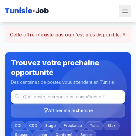
Tunisie
Job
×
Cette offre n'existe pas ou n'est plus disponible.
Trouvez votre prochaine
opportunité
Des centaines de postes vous attendent en Tunisie
Affiner ma recherche
CDI
CDD
Stage
Freelance
Tunis
Sfax
Sousse
Junior
Confirmé
Senior