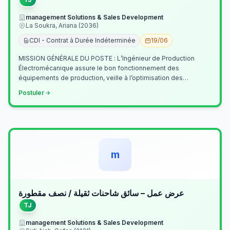
management Solutions & Sales Development
La Soukra, Ariana (2036)
CDI - Contrat à Durée Indéterminée
19/06
MISSION GÉNÉRALE DU POSTE : L’Ingénieur de Production
Électromécanique assure le bon fonctionnement des
équipements de production, veille à l’optimisation des
processus industriels et garantit la co…
Postuler
m
عرض عمل – سائق شاحنات ثقيلة / نصف مقطورة
TJ
management Solutions & Sales Development