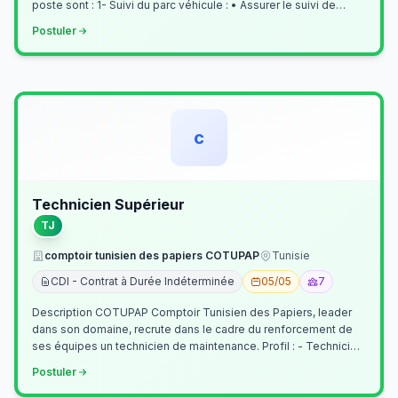
poste sont : 1- Suivi du parc véhicule : • Assurer le suivi de
l’activi…
Postuler
c
Technicien Supérieur
TJ
comptoir tunisien des papiers COTUPAP
Tunisie
CDI - Contrat à Durée Indéterminée
05/05
7
Description COTUPAP Comptoir Tunisien des Papiers, leader
dans son domaine, recrute dans le cadre du renforcement de
ses équipes un technicien de maintenance. Profil : - Technicien
Supérieur (…
Postuler