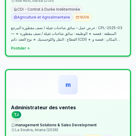
Sidi Aich, Gafsa (2131)
CDI - Contrat à Durée Indéterminée
Agriculture et Agroalimentaire
19/06
عرض عمل – سائق شاحنات ثقيلة / نصف مقطورة المرجع : CPL-2025-03
— المنطقة : قفصة 🔹 الوظيفة : سائق شاحنات ثقيلة / نصف مقطورة 🔹
القطاع : النقل واللوجستيك 🔹 نوع العقد: دائم (CDI) 🔹 المكان : قفصة و…
Postuler
m
Administrateur des ventes
TJ
management Solutions & Sales Development
La Soukra, Ariana (2036)