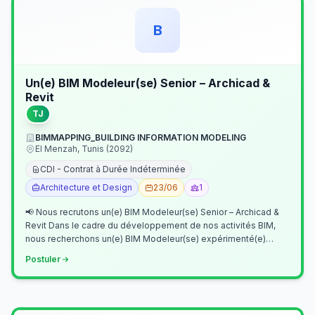
B
Un(e) BIM Modeleur(se) Senior – Archicad &
Revit
TJ
BIMMAPPING_BUILDING INFORMATION MODELING
El Menzah, Tunis (2092)
CDI - Contrat à Durée Indéterminée
Architecture et Design
23/06
1
📢 Nous recrutons un(e) BIM Modeleur(se) Senior – Archicad &
Revit Dans le cadre du développement de nos activités BIM,
nous recherchons un(e) BIM Modeleur(se) expérimenté(e)
maîtrisant Archicad et…
Postuler