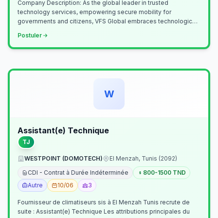
Company Description: As the global leader in trusted
technology services, empowering secure mobility for
governments and citizens, VFS Global embraces technological
innovation including Generative…
Postuler
W
Assistant(e) Technique
TJ
WESTPOINT (DOMOTECH)
El Menzah, Tunis (2092)
CDI - Contrat à Durée Indéterminée
800-1500 TND
Autre
10/06
3
Fournisseur de climatiseurs sis à El Menzah Tunis recrute de
suite : Assistant(e) Technique Les attributions principales du