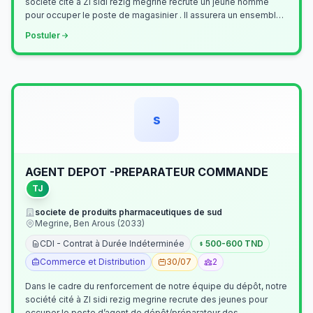
société cité à ZI sidi rezig megrine recrute un jeune homme
pour occuper le poste de magasinier . Il assurera un ensemble
de tâches cour…
Postuler
s
AGENT DEPOT -PREPARATEUR COMMANDE
TJ
societe de produits pharmaceutiques de sud
Megrine, Ben Arous (2033)
CDI - Contrat à Durée Indéterminée
500-600 TND
Commerce et Distribution
30/07
2
Dans le cadre du renforcement de notre équipe du dépôt, notre
société cité à ZI sidi rezig megrine recrute des jeunes pour
occuper le poste d’agent de dépôt/préparateur des