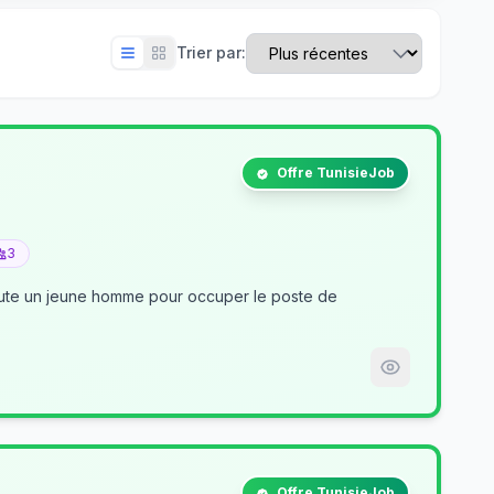
Trier par:
Offre TunisieJob
3
crute un jeune homme pour occuper le poste de
Offre TunisieJob