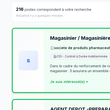
216
postes correspondent à votre recherche
Actualisé il y a quelques minutes
Magasinier / Magasinièr
societe de produits pharmaceut
CDI - Contrat à Durée Indéterminée
s
Dans le cadre du renforcement de no
magasinier . Il assurera un ensemble
Je suis intéressé(e)
AGENT DEPOT -PREPA