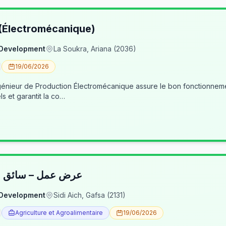
 (Électromécanique)
 Development
La Soukra, Ariana (2036)
19/06/2026
nieur de Production Électromécanique assure le bon fonctionneme
ls et garantit la co…
عرض عمل – سائق شا
 Development
Sidi Aich, Gafsa (2131)
Agriculture et Agroalimentaire
19/06/2026