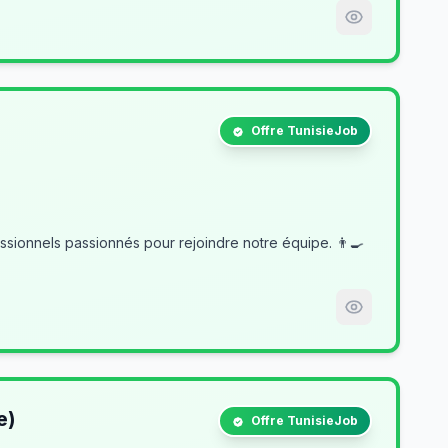
Offre TunisieJob
e)
Offre TunisieJob