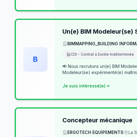
Un(e) BIM Modeleur(se) S
BIMMAPPING_BUILDING INFORM
CDI - Contrat à Durée Indéterminée
B
📢 Nous recrutons un(e) BIM Modeleur(se) Senior – Archicad & Revit Dans le cad
Modeleur(se) expérimenté(e) maîtris
Je suis intéressé(e)
Concepteur mécanique
ERGOTECH EQUIPEMENTS
La S