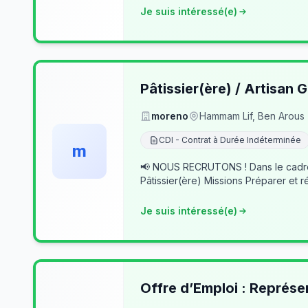
Je suis intéressé(e)
Pâtissier(ère) / Artisan G
moreno
Hammam Lif, Ben Arous
CDI - Contrat à Durée Indéterminée
m
📢 NOUS RECRUTONS ! Dans le cadre du développement de notre activité, nous recherchons des professionnels passionnés pour rejoindre notre équipe. 👨‍🍳
Pâtissier(ère) Missions Préparer et r
Je suis intéressé(e)
Offre d’Emploi : Représe