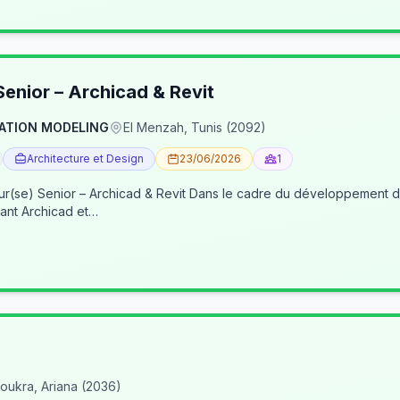
enior – Archicad & Revit
ATION MODELING
El Menzah, Tunis (2092)
Architecture et Design
23/06/2026
1
re du développement de nos activités BIM, nous recherchons un(e) BIM
ant Archicad et…
oukra, Ariana (2036)